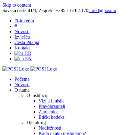
Skip to content
Savska cesta 41/3, Zagreb | +385 1 6102 170
|
ured@posi.hr
#
Linkedin
#
Novosti
Izvješća
Česta Pitanja
Kontakt
HR
EN
Početna
Novosti
O nama
O instituciji
Vizija i misija
Pravobranitelj
Zamjenice
Etički kodeks
Djelokrug
Nadležnosti
Kada i kako postupamo?