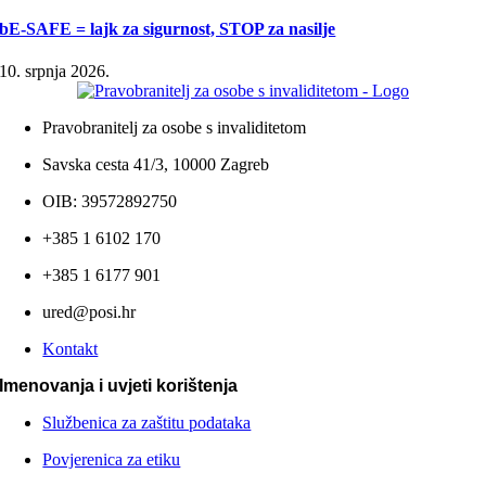
bE-SAFE = lajk za sigurnost, STOP za nasilje
10. srpnja 2026.
Pravobranitelj za osobe s invaliditetom
Savska cesta 41/3, 10000 Zagreb
OIB: 39572892750
+385 1 6102 170
+385 1 6177 901
ured@posi.hr
Kontakt
Imenovanja i uvjeti korištenja
Službenica za zaštitu podataka
Povjerenica za etiku