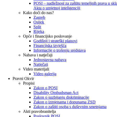
POSI – nadležnost za zaštitu temeljnih prava u skla
Akta o umjetnoj inteligenciji
Kako doći do nas?
Zagreb
Osijek
Split
Rijeka
Opće i financijsko poslovanje
Godišnji i strateški planovi
Financijska izvješća
Informacije o trošenju sredstava
Nabava i natječaji
Jednostavna nabava
Natječaji
Video materijali
Video galerija
Pravni Okvir
Propisi
Zakon o POSI
Disability Ombudsman Act
Zakon o suzbijanju diskriminacije
Zakon o izmjenama i dopunama ZSD
Zakon o zaštiti osoba s duševnim smetnjama
Akti pravobranitelja
Poslovnik POSI