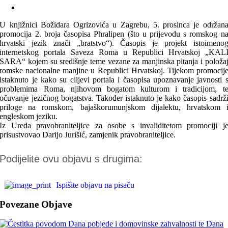
U knjižnici Božidara Ogrizovića u Zagrebu, 5. prosinca je održan
promocija 2. broja časopisa Phralipen (što u prijevodu s romskog n
hrvatski jezik znači „bratstvo“). Časopis je projekt istoimeno
internetskog portala Saveza Roma u Republici Hrvatskoj „KAL
SARA“ kojem su središnje teme vezane za manjinska pitanja i položa
romske nacionalne manjine u Republici Hrvatskoj. Tijekom promocij
istaknuto je kako su ciljevi portala i časopisa upoznavanje javnosti 
problemima Roma, njihovom bogatom kulturom i tradicijom, t
očuvanje jezičnog bogatstva. Također istaknuto je kako časopis sadrž
priloge na romskom, bajaškorumunjskom dijalektu, hrvatskom 
engleskom jeziku.
Iz Ureda pravobraniteljice za osobe s invaliditetom promociji j
prisustvovao Darijo Jurišić, zamjenik pravobraniteljice.
Podijelite ovu objavu s drugima:
Ispišite objavu na pisaču
Povezane Objave