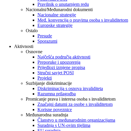
Pravilnik o unutarnjem redu
Nacionalni/Međunarodni dokumenti
Nacionalne strategije
Međ. konvencija o pravima osoba s invaliditetom
Europske strategije
Ostalo
Presude
Sporazumi
Aktivnosti
Osnovne
Najčešća područja aktivnosti
Preporuke i upozorenja
Prijedlozi izmjene propisa
Stručni savjet POSI
Projekti
Suzbijanje diskriminacije
Diskriminacija s osnova invaliditeta
Razumna prilagodba
Promicanje prava i interesa osoba s invaliditetom
Značajni datumi za osobe s invaliditetom
Korisne poveznice
Međunarodna suradnja
Članstvo u međunarodnim organizacijama
Suradnja s UN-ovim tijelima
EU suradnja