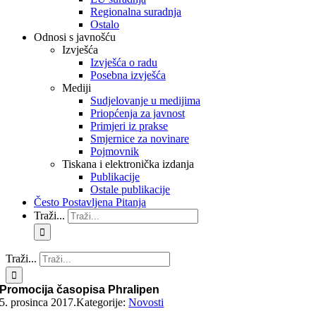
Regionalna suradnja
Ostalo
Odnosi s javnošću
Izvješća
Izvješća o radu
Posebna izvješća
Mediji
Sudjelovanje u medijima
Priopćenja za javnost
Primjeri iz prakse
Smjernice za novinare
Pojmovnik
Tiskana i elektronička izdanja
Publikacije
Ostale publikacije
Često Postavljena Pitanja
Traži...
Traži...
Promocija časopisa Phralipen
5. prosinca 2017.
Kategorije:
Novosti