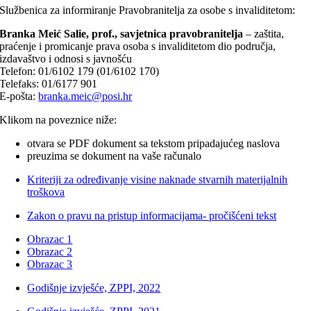
Službenica za informiranje Pravobranitelja za osobe s invaliditetom:
Branka Meić Salie, prof., savjetnica pravobranitelja
– zaštita,
praćenje i promicanje prava osoba s invaliditetom dio područja,
izdavaštvo i odnosi s javnošću
Telefon: 01/6102 179 (01/6102 170)
Telefaks: 01/6177 901
E-pošta:
branka.meic@posi.hr
Klikom na poveznice niže:
otvara se PDF dokument sa tekstom pripadajućeg naslova
preuzima se dokument na vaše računalo
Kriteriji za određivanje visine naknade stvarnih materijalnih
troškova
Zakon o pravu na pristup informacijama- pročišćeni tekst
Obrazac 1
Obrazac 2
Obrazac 3
Godišnje izvješće, ZPPI, 2022