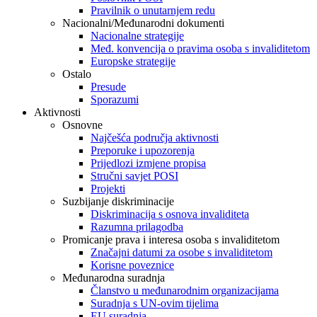
Pravilnik o unutarnjem redu
Nacionalni/Međunarodni dokumenti
Nacionalne strategije
Međ. konvencija o pravima osoba s invaliditetom
Europske strategije
Ostalo
Presude
Sporazumi
Aktivnosti
Osnovne
Najčešća područja aktivnosti
Preporuke i upozorenja
Prijedlozi izmjene propisa
Stručni savjet POSI
Projekti
Suzbijanje diskriminacije
Diskriminacija s osnova invaliditeta
Razumna prilagodba
Promicanje prava i interesa osoba s invaliditetom
Značajni datumi za osobe s invaliditetom
Korisne poveznice
Međunarodna suradnja
Članstvo u međunarodnim organizacijama
Suradnja s UN-ovim tijelima
EU suradnja