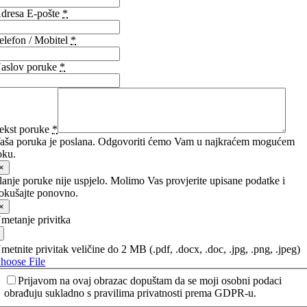
dresa E-pošte
*
elefon / Mobitel
*
aslov poruke
*
ekst poruke
*
aša poruka je poslana. Odgovoriti ćemo Vam u najkraćem mogućem
oku.
×
lanje poruke nije uspjelo. Molimo Vas provjerite upisane podatke i
okušajte ponovno.
×
metanje privitka
metnite privitak veličine do 2 MB (.pdf, .docx, .doc, .jpg, .png, .jpeg)
hoose File
Prijavom na ovaj obrazac dopuštam da se moji osobni podaci
obrađuju sukladno s pravilima privatnosti prema GDPR-u.