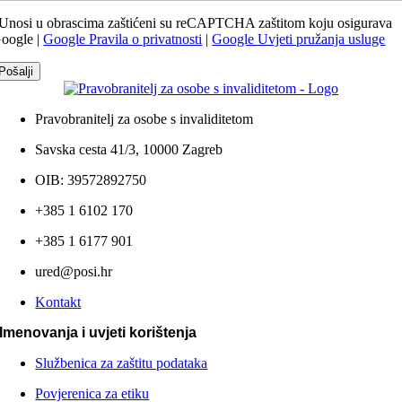
Unosi u obrascima zaštićeni su reCAPTCHA zaštitom koju osigurava
oogle |
Google Pravila o privatnosti
|
Google Uvjeti pružanja usluge
Pošalji
Pravobranitelj za osobe s invaliditetom
Savska cesta 41/3, 10000 Zagreb
OIB: 39572892750
+385 1 6102 170
+385 1 6177 901
ured@posi.hr
Kontakt
Imenovanja i uvjeti korištenja
Službenica za zaštitu podataka
Povjerenica za etiku