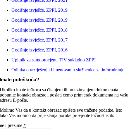
Godišnje izvješće, ZPPI, 2021
Godišnje izvješće, ZPPI, 2019
Godišnje izvješće, ZPPI, 2019
Godišnje izvješće, ZPPI, 2018
Godišnje izvješće, ZPPI, 2017
Godišnje izvješće, ZPPI, 2016
Upitnik za samoprocjenu TJV sukladno ZPPI
Odluka o razrješenju i imenovanju službenice za informiranje
Imate poteškoća?
Ukoliko imate teškoća sa čitanjem ili preuzimanjem dokumenata
popunite kontakt obrazac i poslati ćemo primjerak dokumenta na vašu
adresu E-pošte.
Molimo Vas da u kontakt obrazac upišete sve tražene podatke. Isto
tako Vas molimo da prije slanja poruke provjerite točnost istih.
me i prezime
*