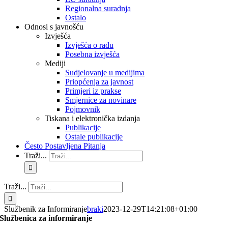
Regionalna suradnja
Ostalo
Odnosi s javnošću
Izvješća
Izvješća o radu
Posebna izvješća
Mediji
Sudjelovanje u medijima
Priopćenja za javnost
Primjeri iz prakse
Smjernice za novinare
Pojmovnik
Tiskana i elektronička izdanja
Publikacije
Ostale publikacije
Često Postavljena Pitanja
Traži...
Traži...
Službenik za Informiranje
braki
2023-12-29T14:21:08+01:00
Službenica za informiranje