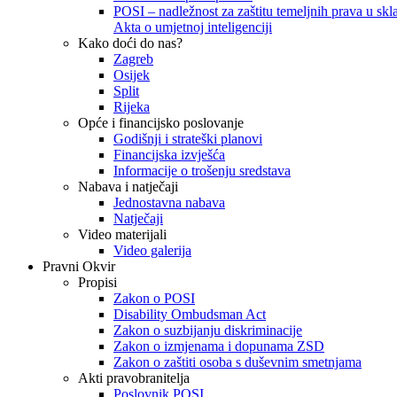
POSI – nadležnost za zaštitu temeljnih prava u skla
Akta o umjetnoj inteligenciji
Kako doći do nas?
Zagreb
Osijek
Split
Rijeka
Opće i financijsko poslovanje
Godišnji i strateški planovi
Financijska izvješća
Informacije o trošenju sredstava
Nabava i natječaji
Jednostavna nabava
Natječaji
Video materijali
Video galerija
Pravni Okvir
Propisi
Zakon o POSI
Disability Ombudsman Act
Zakon o suzbijanju diskriminacije
Zakon o izmjenama i dopunama ZSD
Zakon o zaštiti osoba s duševnim smetnjama
Akti pravobranitelja
Poslovnik POSI