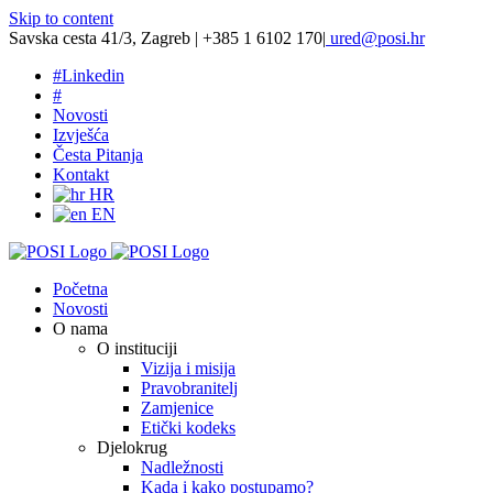
Skip to content
Savska cesta 41/3, Zagreb | +385 1 6102 170
|
ured@posi.hr
#
Linkedin
#
Novosti
Izvješća
Česta Pitanja
Kontakt
HR
EN
Početna
Novosti
O nama
O instituciji
Vizija i misija
Pravobranitelj
Zamjenice
Etički kodeks
Djelokrug
Nadležnosti
Kada i kako postupamo?