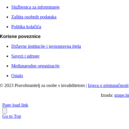
Službenica za informiranje
Zaštita osobnih podataka
Politika kolačića
Korisne poveznice
Državne institucije i javnopravna tijela
Savezi i udruge
Međunarodne organizacije
Ostalo
© 2023 Pravobranitelj za osobe s invaliditetom |
Izjava o pristupačnosti
Izrada:
grape.h
Page load link
Go to Top