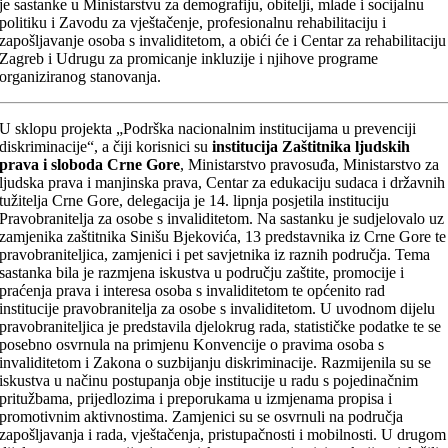
je sastanke u Ministarstvu za demografiju, obitelji, mlade i socijalnu
politiku i Zavodu za vještačenje, profesionalnu rehabilitaciju i
zapošljavanje osoba s invaliditetom, a obići će i Centar za rehabilitaciju
Zagreb i Udrugu za promicanje inkluzije i njihove programe
organiziranog stanovanja.
U sklopu projekta „Podrška nacionalnim institucijama u prevenciji
diskriminacije“, a čiji korisnici su
institucija Zaštitnika ljudskih
prava i sloboda Crne Gore
, Ministarstvo pravosuđa, Ministarstvo za
ljudska prava i manjinska prava, Centar za edukaciju sudaca i državnih
tužitelja Crne Gore, delegacija je 14. lipnja posjetila instituciju
Pravobranitelja za osobe s invaliditetom. Na sastanku je sudjelovalo uz
zamjenika zaštitnika Sinišu Bjekovića, 13 predstavnika iz Crne Gore te
pravobraniteljica, zamjenici i pet savjetnika iz raznih područja. Tema
sastanka bila je razmjena iskustva u području zaštite, promocije i
praćenja prava i interesa osoba s invaliditetom te općenito rad
institucije pravobranitelja za osobe s invaliditetom. U uvodnom dijelu
pravobraniteljica je predstavila djelokrug rada, statističke podatke te se
posebno osvrnula na primjenu Konvencije o pravima osoba s
invaliditetom i Zakona o suzbijanju diskriminacije. Razmijenila su se
iskustva u načinu postupanja obje institucije u radu s pojedinačnim
pritužbama, prijedlozima i preporukama u izmjenama propisa i
promotivnim aktivnostima. Zamjenici su se osvrnuli na područja
zapošljavanja i rada, vještačenja, pristupačnosti i mobilnosti. U drugom