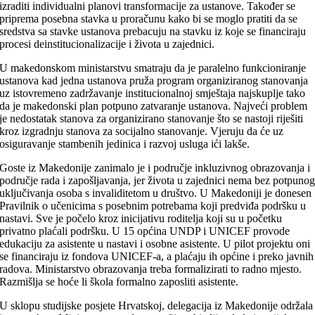
izraditi individualni planovi transformacije za ustanove. Također se
priprema posebna stavka u proračunu kako bi se moglo pratiti da se
sredstva sa stavke ustanova prebacuju na stavku iz koje se financiraju
procesi deinstitucionalizacije i života u zajednici.
U makedonskom ministarstvu smatraju da je paralelno funkcioniranje
ustanova kad jedna ustanova pruža program organiziranog stanovanja
uz istovremeno zadržavanje institucionalnoj smještaja najskuplje tako
da je makedonski plan potpuno zatvaranje ustanova. Najveći problem
je nedostatak stanova za organizirano stanovanje što se nastoji riješiti
kroz izgradnju stanova za socijalno stanovanje. Vjeruju da će uz
osiguravanje stambenih jedinica i razvoj usluga ići lakše.
Goste iz Makedonije zanimalo je i područje inkluzivnog obrazovanja i
područje rada i zapošljavanja, jer života u zajednici nema bez potpuno
uključivanja osoba s invaliditetom u društvo. U Makedoniji je donesen
Pravilnik o učenicima s posebnim potrebama koji predviđa podršku u
nastavi. Sve je počelo kroz inicijativu roditelja koji su u početku
privatno plaćali podršku. U 15 općina UNDP i UNICEF provode
edukaciju za asistente u nastavi i osobne asistente. U pilot projektu oni
se financiraju iz fondova UNICEF-a, a plaćaju ih općine i preko javnih
radova. Ministarstvo obrazovanja treba formalizirati to radno mjesto.
Razmišlja se hoće li škola formalno zaposliti asistente.
U sklopu studijske posjete Hrvatskoj, delegacija iz Makedonije održala