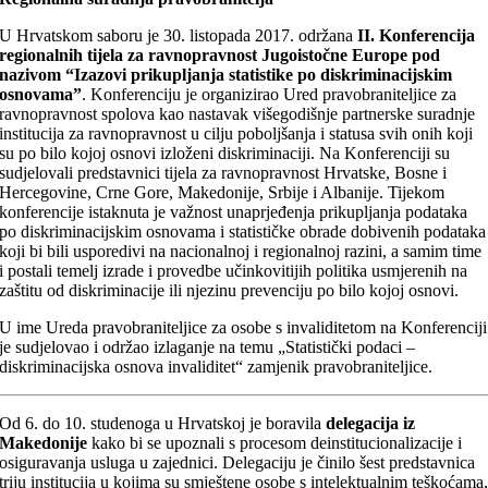
U Hrvatskom saboru je 30. listopada 2017. održana
II. Konferencija
regionalnih tijela za ravnopravnost Jugoistočne Europe pod
nazivom “Izazovi prikupljanja statistike po diskriminacijskim
osnovama”
. Konferenciju je organizirao Ured pravobraniteljice za
ravnopravnost spolova kao nastavak višegodišnje partnerske suradnje
institucija za ravnopravnost u cilju poboljšanja i statusa svih onih koji
su po bilo kojoj osnovi izloženi diskriminaciji. Na Konferenciji su
sudjelovali predstavnici tijela za ravnopravnost Hrvatske, Bosne i
Hercegovine, Crne Gore, Makedonije, Srbije i Albanije. Tijekom
konferencije istaknuta je važnost unaprjeđenja prikupljanja podataka
po diskriminacijskim osnovama i statističke obrade dobivenih podataka
koji bi bili usporedivi na nacionalnoj i regionalnoj razini, a samim time
i postali temelj izrade i provedbe učinkovitijih politika usmjerenih na
zaštitu od diskriminacije ili njezinu prevenciju po bilo kojoj osnovi.
U ime Ureda pravobraniteljice za osobe s invaliditetom na Konferenciji
je sudjelovao i održao izlaganje na temu „Statistički podaci –
diskriminacijska osnova invaliditet“ zamjenik pravobraniteljice.
Od 6. do 10. studenoga u Hrvatskoj je boravila
delegacija iz
Makedonije
kako bi se upoznali s procesom deinstitucionalizacije i
osiguravanja usluga u zajednici. Delegaciju je činilo šest predstavnica
triju institucija u kojima su smještene osobe s intelektualnim teškoćama