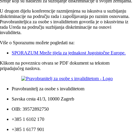
Srbije koji su nadležni za suzbijanje diskriminacije u svojim zemljama.
U drugom dijelu konferencije razmijenjena su iskustva u suzbijanju
diskriminacije na području rada i zapošljavanja po raznim osnovama.
Pravobraniteljica za osobe s invaliditetom govorila je o iskustvima iz
rada Ureda na području suzbijanja diskriminacije na osnovi
invaliditeta.
Više o Sporazumu možete pogledati na:
SPORAZUM Mreže tijela za jednakost Jugoistočne Europe.
Klikom na poveznicu otvara se PDF dokument sa tekstom
pripadajućeg naslova.
Pravobranitelj za osobe s invaliditetom
Savska cesta 41/3, 10000 Zagreb
OIB: 39572892750
+385 1 6102 170
+385 1 6177 901