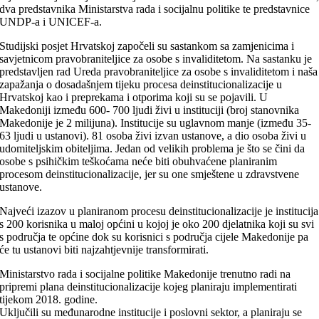
dva predstavnika Ministarstva rada i socijalnu politike te predstavnice
UNDP-a i UNICEF-a.
Studijski posjet Hrvatskoj započeli su sastankom sa zamjenicima i
savjetnicom pravobraniteljice za osobe s invaliditetom. Na sastanku je
predstavljen rad Ureda pravobraniteljice za osobe s invaliditetom i naša
zapažanja o dosadašnjem tijeku procesa deinstitucionalizacije u
Hrvatskoj kao i preprekama i otporima koji su se pojavili. U
Makedoniji između 600- 700 ljudi živi u instituciji (broj stanovnika
Makedonije je 2 milijuna). Institucije su uglavnom manje (između 35-
63 ljudi u ustanovi). 81 osoba živi izvan ustanove, a dio osoba živi u
udomiteljskim obiteljima. Jedan od velikih problema je što se čini da
osobe s psihičkim teškoćama neće biti obuhvaćene planiranim
procesom deinstitucionalizacije, jer su one smještene u zdravstvene
ustanove.
Najveći izazov u planiranom procesu deinstitucionalizacije je institucija
s 200 korisnika u maloj općini u kojoj je oko 200 djelatnika koji su svi
s područja te općine dok su korisnici s područja cijele Makedonije pa
će tu ustanovi biti najzahtjevnije transformirati.
Ministarstvo rada i socijalne politike Makedonije trenutno radi na
pripremi plana deinstitucionalizacije kojeg planiraju implementirati
tijekom 2018. godine.
Uključili su međunarodne institucije i poslovni sektor, a planiraju se