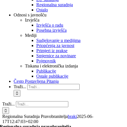
Regionalna suradnja
Ostalo
Odnosi s javnošću
Izvješća
Izvješća o radu
Posebna izvješća
Mediji
Sudjelovanje u medijima
Priopćenja za javnost
Primjeri iz prakse
Smjernice za novinare
Pojmovnik
Tiskana i elektronička izdanja
Publikacije
Ostale publikacije
Često Postavljena Pitanja
Traži...
Traži...
Regionalna Suradnja Pravobranitelja
braki
2025-06-
17T12:47:03+02:00
Regionalna suradnja pravobranitelja