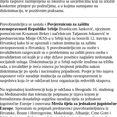
dijelu rasprave razmijenjena su iskustva sa savjetnicima koji su izložili
konkretne primjere po područjima, a u kojima sumnjamo na
diskriminaciju, te pozitivnim praksama.
Pravobraniteljica se sastala s
Povjerenicom za zaštitu
ravnopravnosti Republike Srbije
Brankicom Janković, njezinom
pomoćnicom Kosanom Beker i načelnicom Tatjanom Jokanović te
predstavnicima Misije OESS-a u Srbiji koji su boravili 12. travnja u
Hrvatskoj kako bi se upoznali s radom institucija za zaštitu
ravnopravnosti u Hrvatskoj. S pravobraniteljicom za osobe s
invaliditetom razgovarali su o problemima na zaštiti prava osoba s
invaliditetom od kojih je u obje države posebice naglašen nedostatak
socijalnih usluga. Diskriminacija je u Srbiji najviše izražena na tržištu
rada, a invaliditet je treća osnova po brojnosti pritužba nakon
diskriminacije po spolu i nacionalnoj pripadnosti. Posjet je bio najava
uspostave veće suradnje institucija za zaštitu ravnopravnosti iz
susjedstva koja će se održavati kroz organizaciju redovitih skupova.
Na regionalnoj konferenciji koja je održana u Beogradu 16. studenog
na Međunarodni dan tolerancije potpisana je izjava kojom je
formalizirana dosadašnja uspješna suradnja tijela za jednakost
jugoistočne Europe i osnovana
Mreža tijela za jednakost jugoistočne
Europe
. Sporazum su potpisali predstavnici pravobraniteljstava iz
Hrvatske, Bosne i Hercegovine, Makedonije, Albanije, Crne Gore i