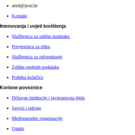
ured@posi.hr
Kontakt
Imenovanja i uvjeti korištenja
Službenica za zaštitu podataka
Povjerenica za etiku
Službenica za informiranje
Zaštita osobnih podataka
Politika kolačića
Korisne poveznice
Državne institucije i javnopravna tijela
Savezi i udruge
Međunarodne organizacije
Ostalo