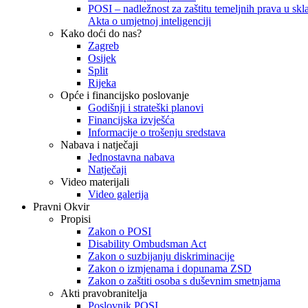
POSI – nadležnost za zaštitu temeljnih prava u skla
Akta o umjetnoj inteligenciji
Kako doći do nas?
Zagreb
Osijek
Split
Rijeka
Opće i financijsko poslovanje
Godišnji i strateški planovi
Financijska izvješća
Informacije o trošenju sredstava
Nabava i natječaji
Jednostavna nabava
Natječaji
Video materijali
Video galerija
Pravni Okvir
Propisi
Zakon o POSI
Disability Ombudsman Act
Zakon o suzbijanju diskriminacije
Zakon o izmjenama i dopunama ZSD
Zakon o zaštiti osoba s duševnim smetnjama
Akti pravobranitelja
Poslovnik POSI