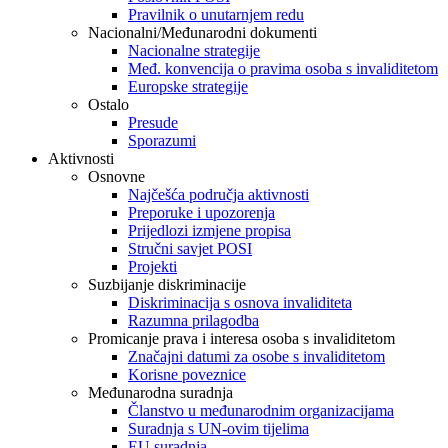
Pravilnik o unutarnjem redu
Nacionalni/Međunarodni dokumenti
Nacionalne strategije
Međ. konvencija o pravima osoba s invaliditetom
Europske strategije
Ostalo
Presude
Sporazumi
Aktivnosti
Osnovne
Najčešća područja aktivnosti
Preporuke i upozorenja
Prijedlozi izmjene propisa
Stručni savjet POSI
Projekti
Suzbijanje diskriminacije
Diskriminacija s osnova invaliditeta
Razumna prilagodba
Promicanje prava i interesa osoba s invaliditetom
Značajni datumi za osobe s invaliditetom
Korisne poveznice
Međunarodna suradnja
Članstvo u međunarodnim organizacijama
Suradnja s UN-ovim tijelima
EU suradnja