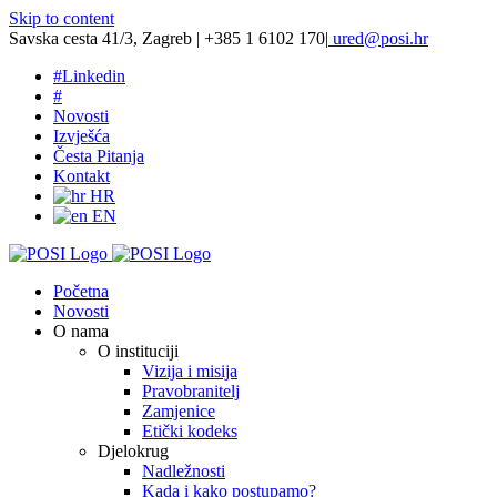
Skip to content
Savska cesta 41/3, Zagreb | +385 1 6102 170
|
ured@posi.hr
#
Linkedin
#
Novosti
Izvješća
Česta Pitanja
Kontakt
HR
EN
Početna
Novosti
O nama
O instituciji
Vizija i misija
Pravobranitelj
Zamjenice
Etički kodeks
Djelokrug
Nadležnosti
Kada i kako postupamo?