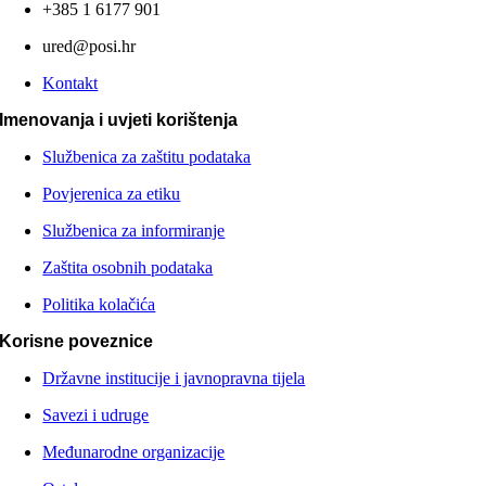
+385 1 6177 901
ured@posi.hr
Kontakt
Imenovanja i uvjeti korištenja
Službenica za zaštitu podataka
Povjerenica za etiku
Službenica za informiranje
Zaštita osobnih podataka
Politika kolačića
Korisne poveznice
Državne institucije i javnopravna tijela
Savezi i udruge
Međunarodne organizacije