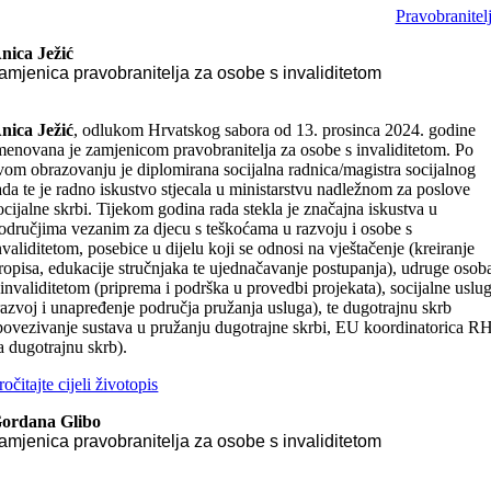
Pravobranitel
nica Ježić
amjenica pravobranitelja za osobe s invaliditetom
nica Ježić
, odlukom Hrvatskog sabora od 13. prosinca 2024. godine
menovana je zamjenicom pravobranitelja za osobe s invaliditetom. Po
vom obrazovanju je diplomirana socijalna radnica/magistra socijalnog
ada te je radno iskustvo stjecala u ministarstvu nadležnom za poslove
ocijalne skrbi. Tijekom godina rada stekla je značajna iskustva u
odručjima vezanim za djecu s teškoćama u razvoju i osobe s
nvaliditetom, posebice u dijelu koji se odnosi na vještačenje (kreiranje
ropisa, edukacije stručnjaka te ujednačavanje postupanja), udruge osob
 invaliditetom (priprema i podrška u provedbi projekata), socijalne uslu
razvoj i unapređenje područja pružanja usluga), te dugotrajnu skrb
povezivanje sustava u pružanju dugotrajne skrbi, EU koordinatorica R
a dugotrajnu skrb).
ročitajte cijeli životopis
ordana Glibo
amjenica pravobranitelja za osobe s invaliditetom