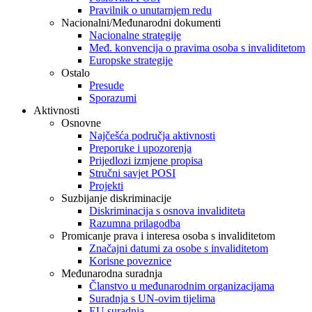
Pravilnik o unutarnjem redu
Nacionalni/Međunarodni dokumenti
Nacionalne strategije
Međ. konvencija o pravima osoba s invaliditetom
Europske strategije
Ostalo
Presude
Sporazumi
Aktivnosti
Osnovne
Najčešća područja aktivnosti
Preporuke i upozorenja
Prijedlozi izmjene propisa
Stručni savjet POSI
Projekti
Suzbijanje diskriminacije
Diskriminacija s osnova invaliditeta
Razumna prilagodba
Promicanje prava i interesa osoba s invaliditetom
Značajni datumi za osobe s invaliditetom
Korisne poveznice
Međunarodna suradnja
Članstvo u međunarodnim organizacijama
Suradnja s UN-ovim tijelima
EU suradnja