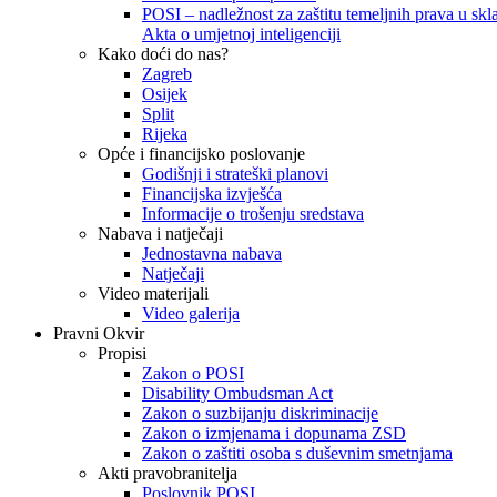
POSI – nadležnost za zaštitu temeljnih prava u skla
Akta o umjetnoj inteligenciji
Kako doći do nas?
Zagreb
Osijek
Split
Rijeka
Opće i financijsko poslovanje
Godišnji i strateški planovi
Financijska izvješća
Informacije o trošenju sredstava
Nabava i natječaji
Jednostavna nabava
Natječaji
Video materijali
Video galerija
Pravni Okvir
Propisi
Zakon o POSI
Disability Ombudsman Act
Zakon o suzbijanju diskriminacije
Zakon o izmjenama i dopunama ZSD
Zakon o zaštiti osoba s duševnim smetnjama
Akti pravobranitelja
Poslovnik POSI