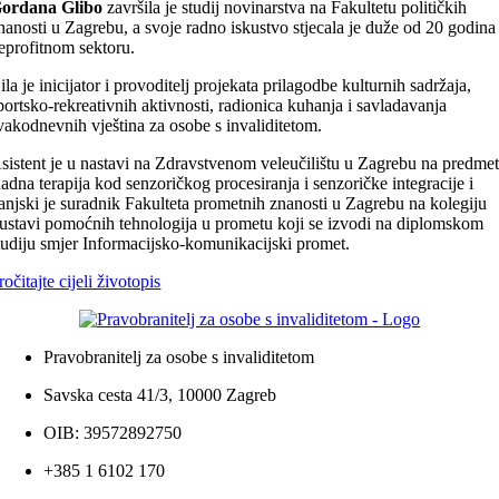
ordana Glibo
završila je studij novinarstva na Fakultetu političkih
nanosti u Zagrebu, a svoje radno iskustvo stjecala je duže od 20 godina
eprofitnom sektoru.
ila je inicijator i provoditelj projekata prilagodbe kulturnih sadržaja,
portsko-rekreativnih aktivnosti, radionica kuhanja i savladavanja
vakodnevnih vještina za osobe s invaliditetom.
sistent je u nastavi na Zdravstvenom veleučilištu u Zagrebu na predme
adna terapija kod senzoričkog procesiranja i senzoričke integracije i
anjski je suradnik Fakulteta prometnih znanosti u Zagrebu na kolegiju
ustavi pomoćnih tehnologija u prometu koji se izvodi na diplomskom
tudiju smjer Informacijsko-komunikacijski promet.
ročitajte cijeli životopis
Pravobranitelj za osobe s invaliditetom
Savska cesta 41/3, 10000 Zagreb
OIB: 39572892750
+385 1 6102 170