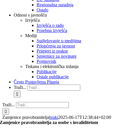
Regionalna suradnja
Ostalo
Odnosi s javnošću
Izvješća
Izvješća o radu
Posebna izvješća
Mediji
Sudjelovanje u medijima
Priopćenja za javnost
Primjeri iz prakse
Smjernice za novinare
Pojmovnik
Tiskana i elektronička izdanja
Publikacije
Ostale publikacije
Često Postavljena Pitanja
Traži...
Traži...
Zamjenice pravobranitelja
braki
2025-06-17T12:38:44+02:00
Zamjenice pravobranitelja za osobe s invaliditetom