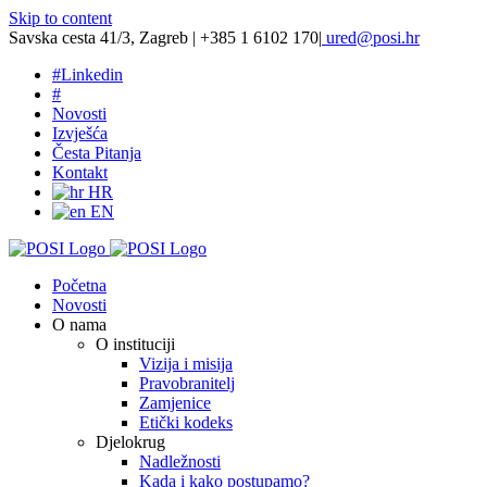
Skip to content
Savska cesta 41/3, Zagreb | +385 1 6102 170
|
ured@posi.hr
#
Linkedin
#
Novosti
Izvješća
Česta Pitanja
Kontakt
HR
EN
Početna
Novosti
O nama
O instituciji
Vizija i misija
Pravobranitelj
Zamjenice
Etički kodeks
Djelokrug
Nadležnosti
Kada i kako postupamo?