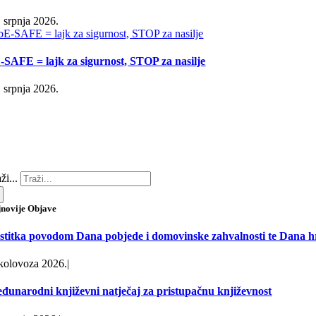
. srpnja 2026.
-SAFE = lajk za sigurnost, STOP za nasilje
. srpnja 2026.
ži...
jnovije Objave
stitka povodom Dana pobjede i domovinske zahvalnosti te Dana hr
 kolovoza 2026.
|
đunarodni književni natječaj za pristupačnu književnost