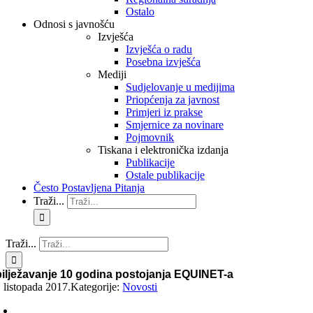
Ostalo
Odnosi s javnošću
Izvješća
Izvješća o radu
Posebna izvješća
Mediji
Sudjelovanje u medijima
Priopćenja za javnost
Primjeri iz prakse
Smjernice za novinare
Pojmovnik
Tiskana i elektronička izdanja
Publikacije
Ostale publikacije
Često Postavljena Pitanja
Traži...
Traži...
ilježavanje 10 godina postojanja EQUINET-a
. listopada 2017.
Kategorije:
Novosti