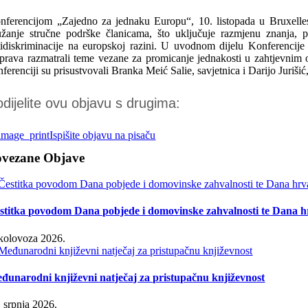
nferencijom „Zajedno za jednaku Europu“, 10. listopada u Bruxell
užanje stručne podrške članicama, što uključuje razmjenu znanja, po
tidiskriminacije na europskoj razini. U uvodnom dijelu Konferencije
sprava razmatrali teme vezane za promicanje jednakosti u zahtjevnim ok
ferenciji su prisustvovali Branka Meić Salie, savjetnica i Darijo Jurišić
dijelite ovu objavu s drugima:
Ispišite objavu na pisaču
ovezane Objave
stitka povodom Dana pobjede i domovinske zahvalnosti te Dana hr
 kolovoza 2026.
đunarodni književni natječaj za pristupačnu književnost
. srpnja 2026.