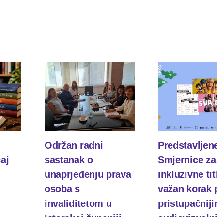
Održan radni
Predstavljen
čaj
sastanak o
Smjernice za
unaprjeđenju prava
inkluzivne tit
osoba s
važan korak
invaliditetom u
pristupačnij