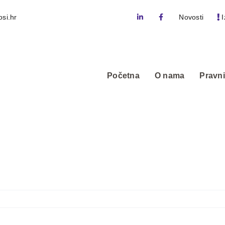
si.hr
Novosti
I
Početna
O nama
Pravni