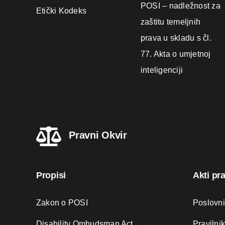
POSI – nadležnost za
Etički Kodeks
zaštitu temeljnih
prava u skladu s čl.
77. Akta o umjetnoj
inteligenciji
Pravni Okvir
Propisi
Akti pr
Zakon o POSI
Poslovn
Disability Ombudsman Act
Pravilni