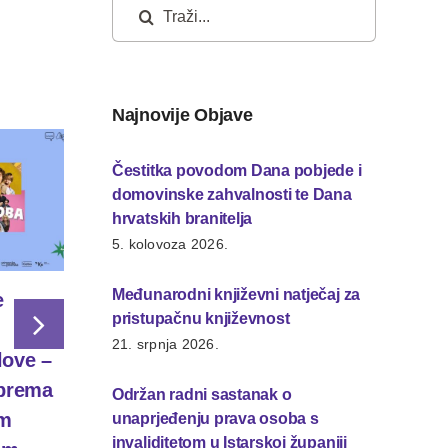
Traži...
Najnovije Objave
Čestitka povodom Dana pobjede i
domovinske zahvalnosti te Dana
hrvatskih branitelja
5. kolovoza 2026.
Međunarodni književni natječaj za
e
Zračna luka Zadar
Konferenci
pristupačnu književnost
pridružila se
„Pobijediti
21. srpnja 2026.
love –
programu Hidden
globalnoj
 prema
Disabilities
tehnološkoj
Održan radni sastanak o
im
Sunflower
zašto je va
unaprjeđenju prava osoba s
invaliditetom u Istarskoj županiji
15. srpnja 2026.