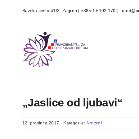
Skip
Savska cesta 41/3, Zagreb | +385 1 6102 170
|
ured@po
to
content
„Jaslice od ljubavi“
12. prosinca 2017.
Kategorije:
Novosti