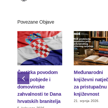
Povezane Objave
Čestitka povodom
Međunarodni
Dana pobjede i
književni natje
domovinske
za pristupačnu
zahvalnosti te Dana
književnost
hrvatskih branitelja
21. srpnja 2026.
5. kolovoza 2026.