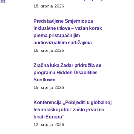
im
Europu“
18. srpnja 2026.
12. srpnja 2026
Predstavljene Smjernice za
inkluzivne titlove – važan korak
prema pristupačnijim
audiovizualnim sadržajima
16. srpnja 2026.
Zračna luka Zadar pridružila se
programu Hidden Disabilities
Sunflower
15. srpnja 2026.
Konferencija „Pobijediti u globalnoj
tehnološkoj utrci: zašto je važno
birati Europu“
12. srpnja 2026.