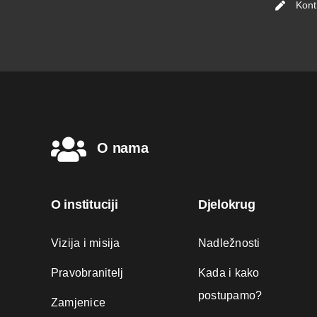
Kont
O nama
O instituciji
Djelokrug
Vizija i misija
Nadležnosti
Pravobranitelj
Kada i kako
postupamo?
Zamjenice