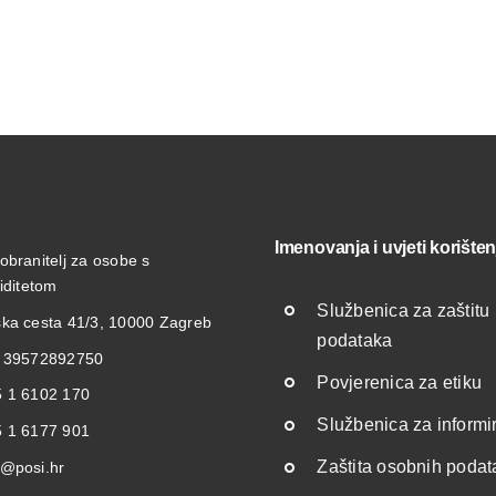
Imenovanja i uvjeti korišten
obranitelj za osobe s
liditetom
Službenica za zaštitu
ka cesta 41/3, 10000 Zagreb
podataka
: 39572892750
Povjerenica za etiku
 1 6102 170
Službenica za informi
 1 6177 901
Zaštita osobnih poda
@posi.hr