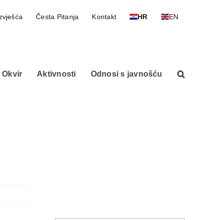
zvješća
Česta Pitanja
Kontakt
HR
EN
 Okvir
Aktivnosti
Odnosi s javnošću