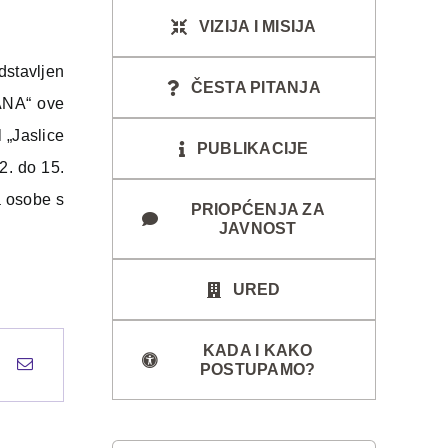
VIZIJA I MISIJA
dstavljen
ČESTA PITANJA
ZANA“ ove
 „Jaslice
PUBLIKACIJE
12. do 15.
a osobe s
PRIOPĆENJA ZA
JAVNOST
URED
KADA I KAKO
POSTUPAMO?