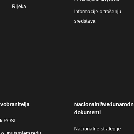
Rijeka
Informacije o trošenju
sredstava
avobranitelja
Nacionalni/Međunarodn
dokumenti
ik POSI
Nacionalne strategije
k o unutarnjem redu