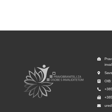
Prav
inva
Savs
OIB
+385
+385
ured