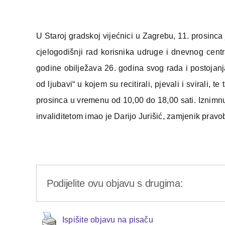
U Staroj gradskoj vijećnici u Zagrebu, 11. prosinca 
cjelogodišnji rad korisnika udruge i dnevnog cent
godine obilježava 26. godina svog rada i postojanja,
od ljubavi“ u kojem su recitirali, pjevali i svirali,
prosinca u vremenu od 10,00 do 18,00 sati. Iznimnu 
invaliditetom imao je Darijo Jurišić, zamjenik pravob
Podijelite ovu objavu s drugima:
Ispišite objavu na pisaču