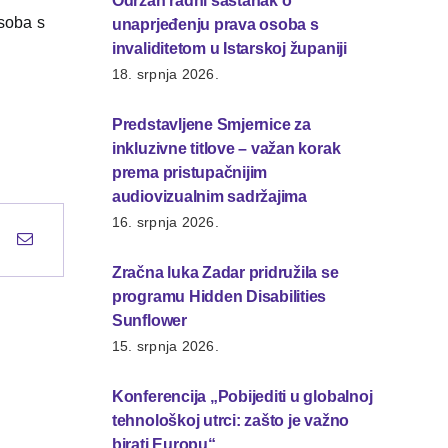
Održan radni sastanak o
osoba s
unaprjeđenju prava osoba s
invaliditetom u Istarskoj županiji
18. srpnja 2026.
Predstavljene Smjernice za
inkluzivne titlove – važan korak
prema pristupačnijim
audiovizualnim sadržajima
16. srpnja 2026.
Zračna luka Zadar pridružila se
programu Hidden Disabilities
Sunflower
15. srpnja 2026.
Konferencija „Pobijediti u globalnoj
tehnološkoj utrci: zašto je važno
birati Europu“