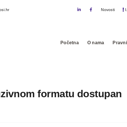
si.hr
Novosti
I
Početna
O nama
Pravni
uzivnom formatu dostupan