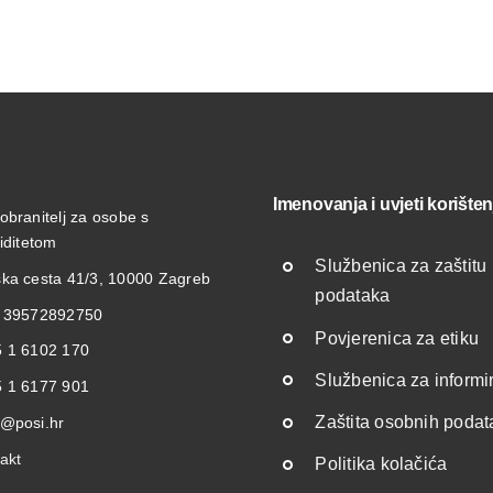
Imenovanja i uvjeti korišten
obranitelj za osobe s
liditetom
Službenica za zaštitu
ka cesta 41/3, 10000 Zagreb
podataka
: 39572892750
Povjerenica za etiku
 1 6102 170
Službenica za informi
 1 6177 901
Zaštita osobnih poda
@posi.hr
akt
Politika kolačića