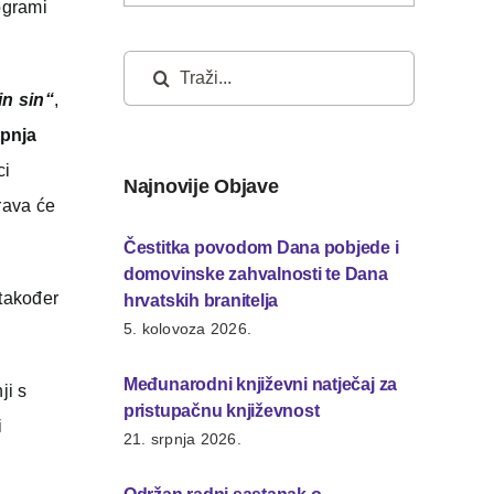
ogrami
Traži...
in sin“
,
ipnja
ci
Najnovije Objave
rava će
Čestitka povodom Dana pobjede i
domovinske zahvalnosti te Dana
 također
hrvatskih branitelja
5. kolovoza 2026.
Međunarodni književni natječaj za
ji s
pristupačnu književnost
i
21. srpnja 2026.