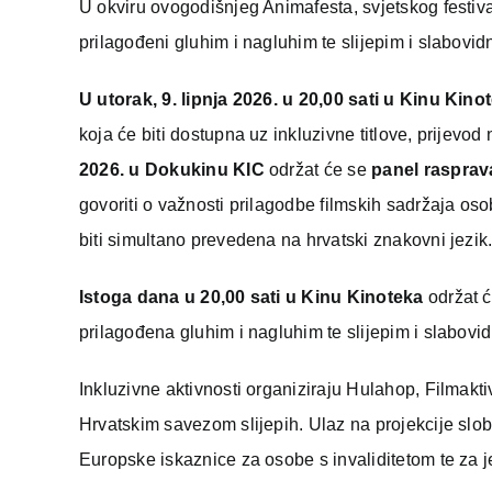
U okviru ovogodišnjeg Animafesta, svjetskog festival
prilagođeni gluhim i nagluhim te slijepim i slabov
U utorak, 9. lipnja 2026. u 20,00 sati u Kinu Kino
koja će biti dostupna uz inkluzivne titlove, prijevod
2026. u Dokukinu KIC
održat će se
panel rasprav
govoriti o važnosti prilagodbe filmskih sadržaja oso
biti simultano prevedena na hrvatski znakovni jezik
Istoga dana u 20,00 sati u Kinu Kinoteka
održat 
prilagođena gluhim i nagluhim te slijepim i slabovi
Inkluzivne aktivnosti organiziraju Hulahop, Filmakti
Hrvatskim savezom slijepih. Ulaz na projekcije slo
Europske iskaznice za osobe s invaliditetom te za j