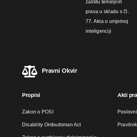
zaštitu temeljnih
prava u skladu s čl.
77. Akta o umjetnoj
inteligenciji
Pravni Okvir
Propisi
Akti pr
Zakon o POSI
Poslovn
Disability Ombudsman Act
Pravilni