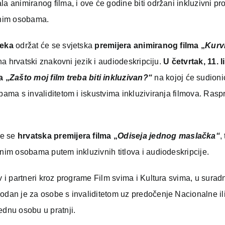
a animiranog filma, i ove će godine biti održani inkluzivni pr
idnim osobama.
teka
održat će se svjetska
premijera animiranog filma „
Kurv
 na hrvatski znakovni jezik i audiodeskripciju.
U četvrtak, 11. l
a „
Zašto moj film treba biti inkluzivan?“
na kojoj će sudioni
bama s invaliditetom i iskustvima inkluziviranja filmova. Rasp
.
će se
hrvatska premijera filma „
Odiseja jednog maslačka
“
,
dnim osobama putem inkluzivnih titlova i audiodeskripcije.
v i partneri kroz programe Film svima i Kultura svima, u suradn
bodan je za osobe s invaliditetom uz predočenje Nacionalne il
ednu osobu u pratnji.