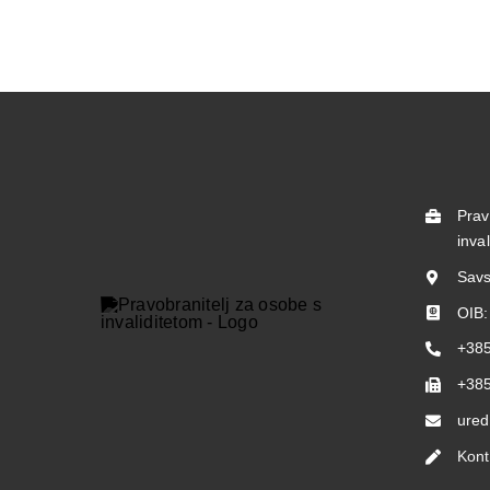
Prav
inva
Savs
OIB
+385
+385
ured
Kont