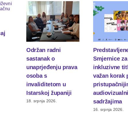
čaj
Održan radni
Predstavljen
sastanak o
Smjernice za
unaprjeđenju prava
inkluzivne tit
osoba s
važan korak
invaliditetom u
pristupačnij
Istarskoj županiji
audiovizualn
sadržajima
18. srpnja 2026.
16. srpnja 2026.