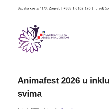
Skip
Savska cesta 41/3, Zagreb | +385 1 6102 170
|
ured@po
to
content
Animafest 2026 u inkl
svima