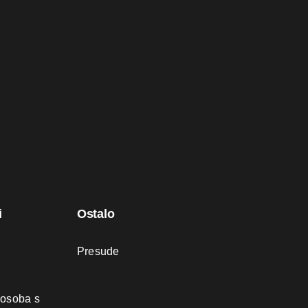
i
Ostalo
Presude
 osoba s