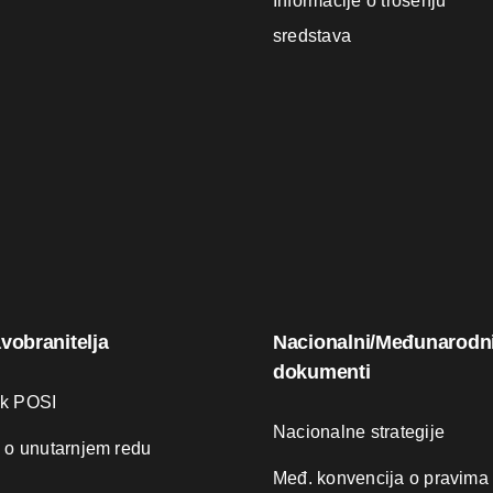
Informacije o trošenju
sredstava
avobranitelja
Nacionalni/Međunarodn
dokumenti
ik POSI
Nacionalne strategije
k o unutarnjem redu
Međ. konvencija o pravima