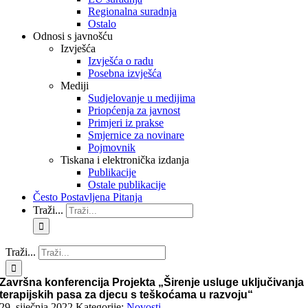
Regionalna suradnja
Ostalo
Odnosi s javnošću
Izvješća
Izvješća o radu
Posebna izvješća
Mediji
Sudjelovanje u medijima
Priopćenja za javnost
Primjeri iz prakse
Smjernice za novinare
Pojmovnik
Tiskana i elektronička izdanja
Publikacije
Ostale publikacije
Često Postavljena Pitanja
Traži...
Traži...
Završna konferencija Projekta „Širenje usluge uključivanja
terapijskih pasa za djecu s teškoćama u razvoju“
29. siječnja 2022.
Kategorije:
Novosti