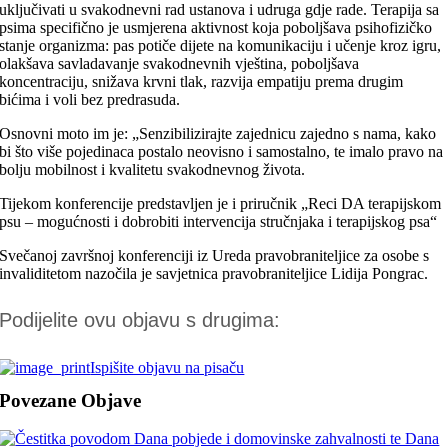
uključivati u svakodnevni rad ustanova i udruga gdje rade. Terapija sa
psima specifično je usmjerena aktivnost koja poboljšava psihofizičko
stanje organizma: pas potiče dijete na komunikaciju i učenje kroz igru,
olakšava savladavanje svakodnevnih vještina, poboljšava
koncentraciju, snižava krvni tlak, razvija empatiju prema drugim
bićima i voli bez predrasuda.
Osnovni moto im je: „Senzibilizirajte zajednicu zajedno s nama, kako
bi što više pojedinaca postalo neovisno i samostalno, te imalo pravo na
bolju mobilnost i kvalitetu svakodnevnog života.
Tijekom konferencije predstavljen je i priručnik „Reci DA terapijskom
psu – mogućnosti i dobrobiti intervencija stručnjaka i terapijskog psa“
Svečanoj završnoj konferenciji iz Ureda pravobraniteljice za osobe s
invaliditetom nazočila je savjetnica pravobraniteljice Lidija Pongrac.
Podijelite ovu objavu s drugima:
Ispišite objavu na pisaču
Povezane Objave