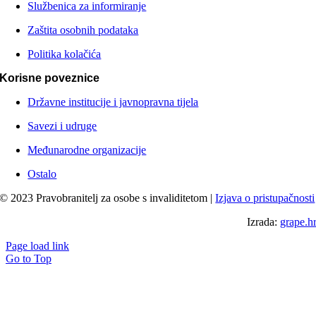
Službenica za informiranje
Zaštita osobnih podataka
Politika kolačića
Korisne poveznice
Državne institucije i javnopravna tijela
Savezi i udruge
Međunarodne organizacije
Ostalo
© 2023 Pravobranitelj za osobe s invaliditetom |
Izjava o pristupačnosti
Izrada:
grape.h
Page load link
Go to Top