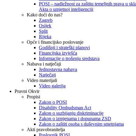
POSI – nadležnost za zaštitu temeljnih prava u skla
Akta o umjetnoj inteligenciji
Kako doći do nas?
Zagreb
Osijek
Split
Rijeka
Opće i financijsko poslovanje
Godišnji i strateški planovi
Financijska izvješća
Informacije o trošenju sredstava
Nabava i natječaji
Jednostavna nabava
Natječaji
Video materijali
Video galerija
Pravni Okvir
Propisi
Zakon o POSI
Disability Ombudsman Act
Zakon o suzbijanju diskriminacije
Zakon o izmjenama i dopunama ZSD
Zakon o zaštiti osoba s duševnim smetnjama
Akti pravobranitelja
Poslovnik POSI