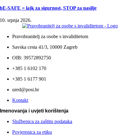
bE-SAFE = lajk za sigurnost, STOP za nasilje
10. srpnja 2026.
Pravobranitelj za osobe s invaliditetom
Savska cesta 41/3, 10000 Zagreb
OIB: 39572892750
+385 1 6102 170
+385 1 6177 901
ured@posi.hr
Kontakt
Imenovanja i uvjeti korištenja
Službenica za zaštitu podataka
Povjerenica za etiku