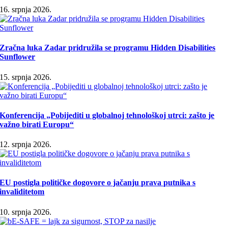
16. srpnja 2026.
Zračna luka Zadar pridružila se programu Hidden Disabilities
Sunflower
15. srpnja 2026.
Konferencija „Pobijediti u globalnoj tehnološkoj utrci: zašto je
važno birati Europu“
12. srpnja 2026.
EU postigla političke dogovore o jačanju prava putnika s
invaliditetom
10. srpnja 2026.