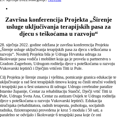
Završna konferencija Projekta „Širenje
usluge uključivanja terapijskih pasa za
djecu s teškoćama u razvoju“
28. siječnja 2022. godine održana je završna konferencija Projekta
„Širenje usluge uključivanja terapijskih pasa za djecu s teškoćama u
razvoju“. Nositelj Projekta bila je Udruga Hrvatska udruga za
školovanje pasa vodiča i mobilitet koja ga je provela u partnerstvu s
Gradom Zagrebom, Udrugom roditelja djece s poteškoćama u razvoju
Vukovarski leptirići i Dječjim vrtićem Titti iz Pule.
Cilj Projekta je širenje znanja i vještina, pomicanje granica edukacije te
uključivanje u rad šest terapijskih timova kojeg su činili stručni voditelj
i terapijski pas u šest ustanova ili udruga: Udrugu cerebralne paralize
Istarske županije, Centar za rehabilitaciju Stančić, Dječji vrtić Titti iz
Pule, Udrugu Sveta Ana, Centar za autizam Osijek te Udrugu roditelja
djece s poteškoćama u razvoju Vukovarski leptirići. Edukacija
stručnjaka (rehabilitatora, radnih terapeuta, psihologa, socijalnih
radnika, fizioterapeuta) provedena je kroz 5 modula i 50 sati, a
paralelno se odvijalo i školovanje 6 terapijski pasa koje će oni