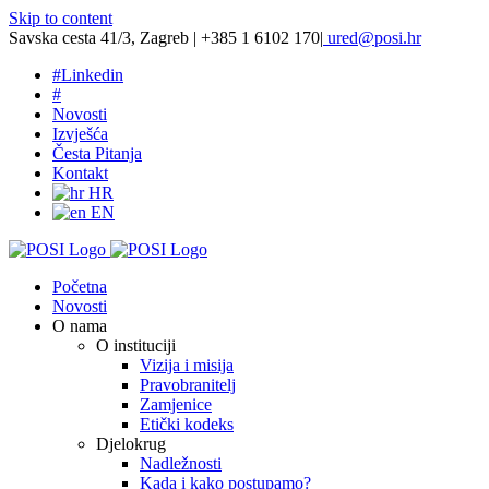
Skip to content
Savska cesta 41/3, Zagreb | +385 1 6102 170
|
ured@posi.hr
#
Linkedin
#
Novosti
Izvješća
Česta Pitanja
Kontakt
HR
EN
Početna
Novosti
O nama
O instituciji
Vizija i misija
Pravobranitelj
Zamjenice
Etički kodeks
Djelokrug
Nadležnosti
Kada i kako postupamo?