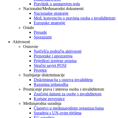
Pravilnik o unutarnjem redu
Nacionalni/Međunarodni dokumenti
Nacionalne strategije
Međ. konvencija o pravima osoba s invaliditetom
Europske strategije
Ostalo
Presude
Sporazumi
Aktivnosti
Osnovne
Najčešća područja aktivnosti
Preporuke i upozorenja
Prijedlozi izmjene propisa
Stručni savjet POSI
Projekti
Suzbijanje diskriminacije
Diskriminacija s osnova invaliditeta
Razumna prilagodba
Promicanje prava i interesa osoba s invaliditetom
Značajni datumi za osobe s invaliditetom
Korisne poveznice
Međunarodna suradnja
Članstvo u međunarodnim organizacijama
Suradnja s UN-ovim tijelima
EU suradnja