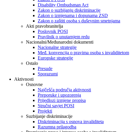
Disability Ombudsman Act
Zakon o suzbijanju diskriminacije
Zakon o izmjenama i dopunama ZSD
Zakon o zaštiti osoba s duševnim smetnjama
Akti pravobranitelja
Poslovnik POSI
Pravilnik o unutarnjem redu
Nacionalni/Međunarodni dokumenti
Nacionalne strategije
Međ. konvencija o pravima osoba s invaliditetom
Europske strategije
Ostalo
Presude
Sporazumi
Aktivnosti
Osnovne
Najčešća područja aktivnosti
Preporuke i upozorenja
Prijedlozi izmjene propisa
Stručni savjet POSI
Projekti
Suzbijanje diskriminacije
Diskriminacija s osnova invaliditeta
Razumna prilagodba