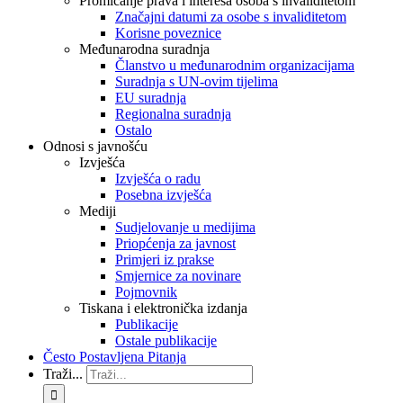
Promicanje prava i interesa osoba s invaliditetom
Značajni datumi za osobe s invaliditetom
Korisne poveznice
Međunarodna suradnja
Članstvo u međunarodnim organizacijama
Suradnja s UN-ovim tijelima
EU suradnja
Regionalna suradnja
Ostalo
Odnosi s javnošću
Izvješća
Izvješća o radu
Posebna izvješća
Mediji
Sudjelovanje u medijima
Priopćenja za javnost
Primjeri iz prakse
Smjernice za novinare
Pojmovnik
Tiskana i elektronička izdanja
Publikacije
Ostale publikacije
Često Postavljena Pitanja
Traži...