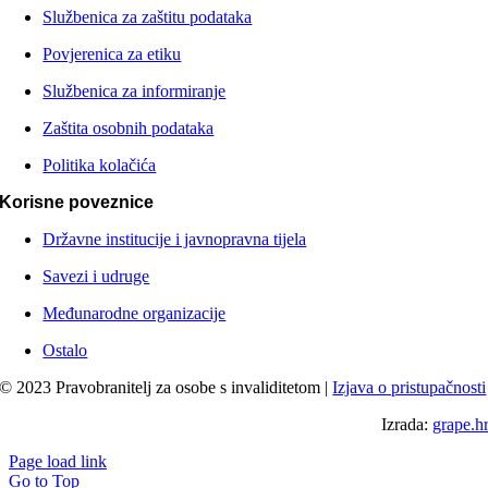
Službenica za zaštitu podataka
Povjerenica za etiku
Službenica za informiranje
Zaštita osobnih podataka
Politika kolačića
Korisne poveznice
Državne institucije i javnopravna tijela
Savezi i udruge
Međunarodne organizacije
Ostalo
© 2023 Pravobranitelj za osobe s invaliditetom |
Izjava o pristupačnosti
Izrada:
grape.h
Page load link
Go to Top