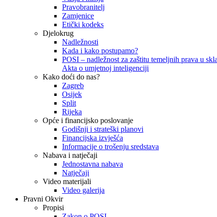
Pravobranitelj
Zamjenice
Etički kodeks
Djelokrug
Nadležnosti
Kada i kako postupamo?
POSI – nadležnost za zaštitu temeljnih prava u skla
Akta o umjetnoj inteligenciji
Kako doći do nas?
Zagreb
Osijek
Split
Rijeka
Opće i financijsko poslovanje
Godišnji i strateški planovi
Financijska izvješća
Informacije o trošenju sredstava
Nabava i natječaji
Jednostavna nabava
Natječaji
Video materijali
Video galerija
Pravni Okvir
Propisi
Zakon o POSI