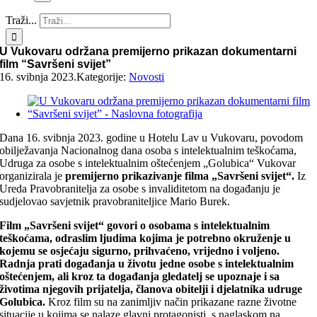
Traži...
U Vukovaru održana premijerno prikazan dokumentarni
film “Savršeni svijet”
16. svibnja 2023.
Kategorije:
Novosti
Dana 16. svibnja 2023. godine u Hotelu Lav u Vukovaru, povodom
obilježavanja Nacionalnog dana osoba s intelektualnim teškoćama,
Udruga za osobe s intelektualnim oštećenjem „Golubica“ Vukovar
organizirala je
premijerno prikazivanje filma „Savršeni svijet“.
Iz
Ureda Pravobranitelja za osobe s invaliditetom na događanju je
sudjelovao savjetnik pravobraniteljice Mario Burek.
Film „Savršeni svijet“ govori o osobama s intelektualnim
teškoćama, odraslim ljudima kojima je potrebno okruženje u
kojemu se osjećaju sigurno, prihvaćeno, vrijedno i voljeno.
Radnja prati događanja u životu jedne osobe s intelektualnim
oštećenjem, ali kroz ta događanja gledatelj se upoznaje i sa
životima njegovih prijatelja, članova obitelji i djelatnika udruge
Golubica.
Kroz film su na zanimljiv način prikazane razne životne
situacije u kojima se nalaze glavni protagonisti, s naglaskom na