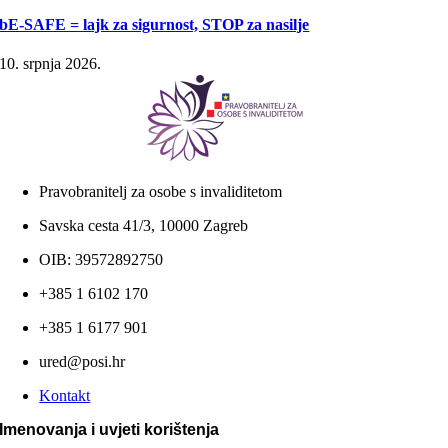
bE-SAFE = lajk za sigurnost, STOP za nasilje
10. srpnja 2026.
Pravobranitelj za osobe s invaliditetom
Savska cesta 41/3, 10000 Zagreb
OIB: 39572892750
+385 1 6102 170
+385 1 6177 901
ured@posi.hr
Kontakt
Imenovanja i uvjeti korištenja