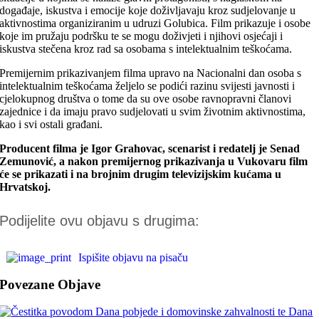
događaje, iskustva i emocije koje doživljavaju kroz sudjelovanje u
aktivnostima organiziranim u udruzi Golubica. Film prikazuje i osobe
koje im pružaju podršku te se mogu doživjeti i njihovi osjećaji i
iskustva stečena kroz rad sa osobama s intelektualnim teškoćama.
Premijernim prikazivanjem filma upravo na Nacionalni dan osoba s
intelektualnim teškoćama željelo se podići razinu svijesti javnosti i
cjelokupnog društva o tome da su ove osobe ravnopravni članovi
zajednice i da imaju pravo sudjelovati u svim životnim aktivnostima,
kao i svi ostali građani.
Producent filma je Igor Grahovac, scenarist i redatelj je Senad
Zemunović, a nakon premijernog prikazivanja u Vukovaru film
će se prikazati i na brojnim drugim televizijskim kućama u
Hrvatskoj.
Podijelite ovu objavu s drugima:
Ispišite objavu na pisaču
Povezane Objave