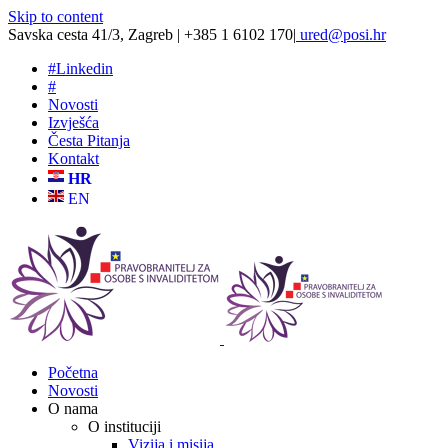
Skip to content
Savska cesta 41/3, Zagreb | +385 1 6102 170
|
ured@posi.hr
#
Linkedin
#
Novosti
Izvješća
Česta Pitanja
Kontakt
HR
EN
Početna
Novosti
O nama
O instituciji
Vizija i misija