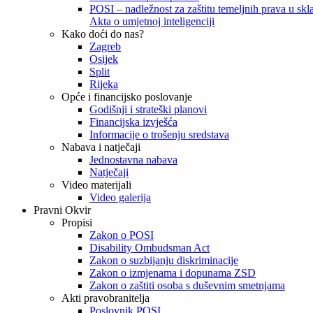
POSI – nadležnost za zaštitu temeljnih prava u skla
Akta o umjetnoj inteligenciji
Kako doći do nas?
Zagreb
Osijek
Split
Rijeka
Opće i financijsko poslovanje
Godišnji i strateški planovi
Financijska izvješća
Informacije o trošenju sredstava
Nabava i natječaji
Jednostavna nabava
Natječaji
Video materijali
Video galerija
Pravni Okvir
Propisi
Zakon o POSI
Disability Ombudsman Act
Zakon o suzbijanju diskriminacije
Zakon o izmjenama i dopunama ZSD
Zakon o zaštiti osoba s duševnim smetnjama
Akti pravobranitelja
Poslovnik POSI