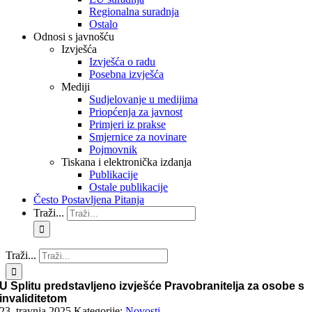
Regionalna suradnja
Ostalo
Odnosi s javnošću
Izvješća
Izvješća o radu
Posebna izvješća
Mediji
Sudjelovanje u medijima
Priopćenja za javnost
Primjeri iz prakse
Smjernice za novinare
Pojmovnik
Tiskana i elektronička izdanja
Publikacije
Ostale publikacije
Često Postavljena Pitanja
Traži...
Traži...
U Splitu predstavljeno izvješće Pravobranitelja za osobe s
invaliditetom
23. travnja 2025.
Kategorije:
Novosti