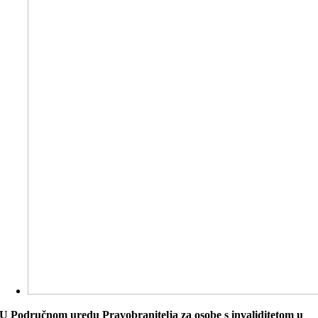
U Područnom uredu Pravobranitelja za osobe s invaliditetom u