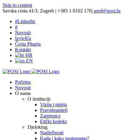
Skip to content
Savska cesta 41/3, Zagreb | +385 1 6102 170
|
ured@posi.hr
#
Linkedin
#
Novosti
Izvješća
Česta Pitanja
Kontakt
HR
EN
Početna
Novosti
O nama
O instituciji
Vizija i misija
Pravobranitelj
Zamjenice
Etički kodeks
Djelokrug
Nadležnosti
Kada i kako postupamo?