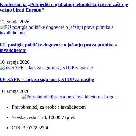
Konferencija „Pobijediti u globalnoj tehnološkoj utrci: zašto je
važno birati Europu“
12. srpnja 2026.
EU postigla političke dogovore o jačanju prava putnika s
invaliditetom
10. srpnja 2026.
bE-SAFE = lajk za sigurnost, STOP za nasilje
10. srpnja 2026.
Pravobranitelj za osobe s invaliditetom
Savska cesta 41/3, 10000 Zagreb
OIB: 39572892750