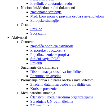
Pravilnik o unutarnjem redu
Nacionalni/Međunarodni dokumenti
Nacionalne strategije
Međ. konvencija o pravima osoba s invaliditetom
Europske strategije
Ostalo
Presude
Sporazumi
Aktivnosti
Osnovne
Najčešća područja aktivnosti
Preporuke i upozorenja
Prijedlozi izmjene propisa
Stručni savjet POSI
Projekti
Suzbijanje diskriminacije
Diskriminacija s osnova invaliditeta
Razumna prilagodba
Promicanje prava i interesa osoba s invaliditetom
Značajni datumi za osobe s invaliditetom
Korisne poveznice
Međunarodna suradnja
Članstvo u međunarodnim organizacijama
Suradnja s UN-ovim tijelima
EU suradnja