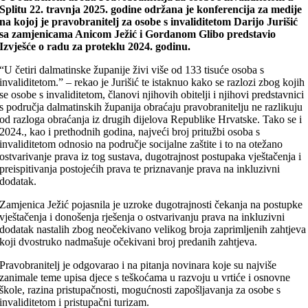
Splitu 22. travnja 2025. godine održana je konferencija za medije
na kojoj je pravobranitelj za osobe s invaliditetom Darijo Jurišić
sa zamjenicama Anicom Ježić i Gordanom Glibo predstavio
Izvješće o radu za proteklu 2024. godinu.
“U četiri dalmatinske županije živi više od 133 tisuće osoba s
invaliditetom.” – rekao je Jurišić te istaknuo kako se razlozi zbog kojih
se osobe s invaliditetom, članovi njihovih obitelji i njihovi predstavnici
s područja dalmatinskih županija obraćaju pravobranitelju ne razlikuju
od razloga obraćanja iz drugih dijelova Republike Hrvatske. Tako se i
2024., kao i prethodnih godina, najveći broj pritužbi osoba s
invaliditetom odnosio na područje socijalne zaštite i to na otežano
ostvarivanje prava iz tog sustava, dugotrajnost postupaka vještačenja i
preispitivanja postojećih prava te priznavanje prava na inkluzivni
dodatak.
Zamjenica Ježić pojasnila je uzroke dugotrajnosti čekanja na postupke
vještačenja i donošenja rješenja o ostvarivanju prava na inkluzivni
dodatak nastalih zbog neočekivano velikog broja zaprimljenih zahtjeva
koji dvostruko nadmašuje očekivani broj predanih zahtjeva.
Pravobranitelj je odgovarao i na pitanja novinara koje su najviše
zanimale teme upisa djece s teškoćama u razvoju u vrtiće i osnovne
škole, razina pristupačnosti, mogućnosti zapošljavanja za osobe s
invaliditetom i pristupačni turizam.