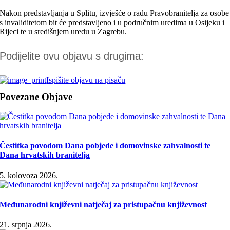
Nakon predstavljanja u Splitu, izvješće o radu Pravobranitelja za osobe
s invaliditetom bit će predstavljeno i u područnim uredima u Osijeku i
Rijeci te u središnjem uredu u Zagrebu.
Podijelite ovu objavu s drugima:
Ispišite objavu na pisaču
Povezane Objave
Čestitka povodom Dana pobjede i domovinske zahvalnosti te
Dana hrvatskih branitelja
5. kolovoza 2026.
Međunarodni književni natječaj za pristupačnu književnost
21. srpnja 2026.