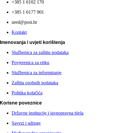
+385 1 6102 170
+385 1 6177 901
ured@posi.hr
Kontakt
Imenovanja i uvjeti korištenja
Službenica za zaštitu podataka
Povjerenica za etiku
Službenica za informiranje
Zaštita osobnih podataka
Politika kolačića
Korisne poveznice
Državne institucije i javnopravna tijela
Savezi i udruge