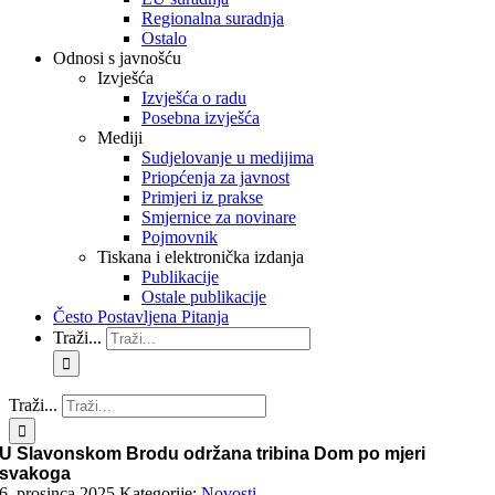
Regionalna suradnja
Ostalo
Odnosi s javnošću
Izvješća
Izvješća o radu
Posebna izvješća
Mediji
Sudjelovanje u medijima
Priopćenja za javnost
Primjeri iz prakse
Smjernice za novinare
Pojmovnik
Tiskana i elektronička izdanja
Publikacije
Ostale publikacije
Često Postavljena Pitanja
Traži...
Traži...
U Slavonskom Brodu održana tribina Dom po mjeri
svakoga
6. prosinca 2025.
Kategorije:
Novosti