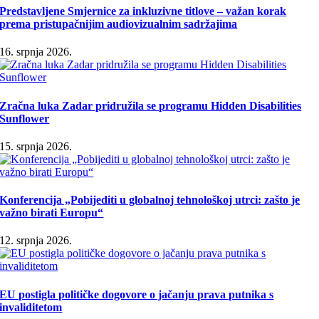
Predstavljene Smjernice za inkluzivne titlove – važan korak
prema pristupačnijim audiovizualnim sadržajima
16. srpnja 2026.
Zračna luka Zadar pridružila se programu Hidden Disabilities
Sunflower
15. srpnja 2026.
Konferencija „Pobijediti u globalnoj tehnološkoj utrci: zašto je
važno birati Europu“
12. srpnja 2026.
EU postigla političke dogovore o jačanju prava putnika s
invaliditetom