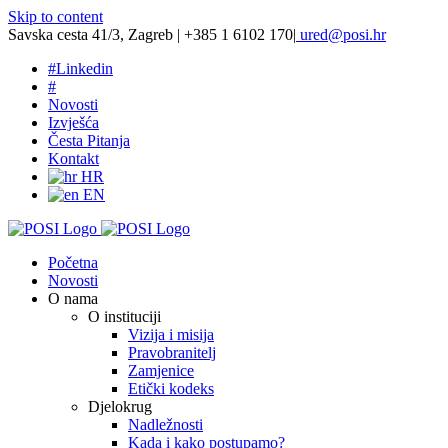
Skip to content
Savska cesta 41/3, Zagreb | +385 1 6102 170
|
ured@posi.hr
#
Linkedin
#
Novosti
Izvješća
Česta Pitanja
Kontakt
HR
EN
Početna
Novosti
O nama
O instituciji
Vizija i misija
Pravobranitelj
Zamjenice
Etički kodeks
Djelokrug
Nadležnosti
Kada i kako postupamo?