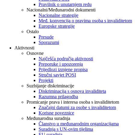
Pravilnik o unutarnjem redu
Nacionalni/Međunarodni dokumenti
Nacionalne strategije
Međ. konvencija o pravima osoba s invaliditetom
Europske strategije
Ostalo
Presude
Sporazumi
Aktivnosti
Osnovne
Najčešća područja aktivnosti
Preporuke i upozorenja
Prijedlozi izmjene propisa
Stručni savjet POSI
Projekti
Suzbijanje diskriminacije
Diskriminacija s osnova invaliditeta
Razumna prilagodba
Promicanje prava i interesa osoba s invaliditetom
Značajni datumi za osobe s invaliditetom
Korisne poveznice
Međunarodna suradnja
Članstvo u međunarodnim organizacijama
Suradnja s UN-ovim tijelima
EU suradnja