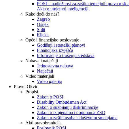
POSI – nadležnost za zaštitu temeljnih prava u skla
Akta o umjetnoj inteligenciji
Kako doći do nas?
Zagreb
Osijek
Split
Rijeka
Opće i financijsko poslovanje
Godišnji i strateški planovi
Financijska izvješća
Informacije o trošenju sredstava
Nabava i natječaji
Jednostavna nabava
Natječaji
Video materijali
Video galerija
Pravni Okvir
Propisi
Zakon o POSI
Disability Ombudsman Act
Zakon o suzbijanju diskriminacije
Zakon o izmjenama i dopunama ZSD
Zakon o zaštiti osoba s duševnim smetnjama
Akti pravobranitelja
Poslovnik POSI