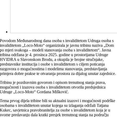
Povodom Međunarodnog dana osoba s invaliditetom Udruga osoba s
invaliditetom „Loco-Moto“ organizirala je javnu tribinu naziva „Dom
po mjeri svakoga – modeli stanovanja osoba s invaliditetom“. Javna
tribina održana je 4. prosinca 2025. godine u prostorijama Udruge
HVIDRA u Slavonskom Brodu, a okupila je brojne stručnjake,
predstavnike institucija i osobe s invaliditetom s ciljem poticanja
razgovora o mogućnostima i modelima stanovanja, predstavljanja
primjera dobre prakse te otvaranja prostora za dijalog unutar zajednice.
Tribinu je pozdravnim govorom i opisom trenutnog stanja prava,
mogućnosti i izazova osoba s invaliditetom otvorila predsjednica
Udruge „Loco-Moto“ Gordana Mišković.
Tema prvog dijela tribine bili su aktualni izazovi i mogućnosti podrške
osobama s invaliditetom unutar kojega su izlaganja održali Tatjana
Kukec, savjetnica pravobranitelja za osobe s invaliditetom koja je u
svome predavanju dala kratki presjek trenutnog stanja na području