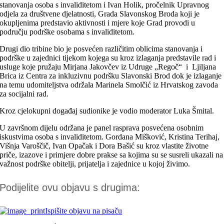
stanovanja osoba s invaliditetom i Ivan Holik, pročelnik Upravnog
odjela za društvene djelatnosti, Grada Slavonskog Broda koji je
okupljenima predstavio aktivnosti i mjere koje Grad provodi u
području podrške osobama s invaliditetom.
Drugi dio tribine bio je posvećen različitim oblicima stanovanja i
podrške u zajednici tijekom kojega su kroz izlaganja predstavile rad i
usluge koje pružaju Mirjana Jakovčev iz Udruge „Regoč“ i Ljiljana
Brica iz Centra za inkluzivnu podršku Slavonski Brod dok je izlaganje
na temu udomiteljstva održala Marinela Smolčić iz Hrvatskog zavoda
za socijalni rad.
Kroz cjelokupni događaj sudionike je vodio moderator Luka Šmital.
U završnom dijelu održana je panel rasprava posvećena osobnim
iskustvima osoba s invaliditetom. Gordana Mišković, Kristina Terihaj,
Višnja Varoščič, Ivan Opačak i Dora Bašić su kroz vlastite životne
priče, izazove i primjere dobre prakse sa kojima su se susreli ukazali na
važnost podrške obitelji, prijatelja i zajednice u kojoj živimo.
Podijelite ovu objavu s drugima:
Ispišite objavu na pisaču