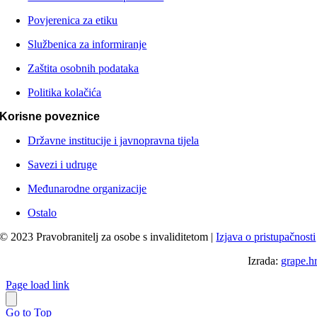
Povjerenica za etiku
Službenica za informiranje
Zaštita osobnih podataka
Politika kolačića
Korisne poveznice
Državne institucije i javnopravna tijela
Savezi i udruge
Međunarodne organizacije
Ostalo
© 2023 Pravobranitelj za osobe s invaliditetom |
Izjava o pristupačnosti
Izrada:
grape.h
Page load link
Go to Top