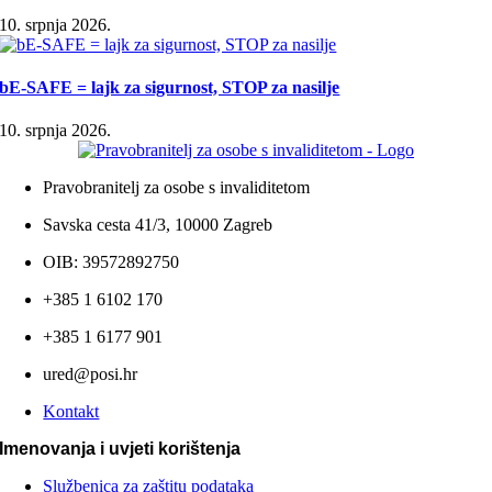
10. srpnja 2026.
bE-SAFE = lajk za sigurnost, STOP za nasilje
10. srpnja 2026.
Pravobranitelj za osobe s invaliditetom
Savska cesta 41/3, 10000 Zagreb
OIB: 39572892750
+385 1 6102 170
+385 1 6177 901
ured@posi.hr
Kontakt
Imenovanja i uvjeti korištenja
Službenica za zaštitu podataka