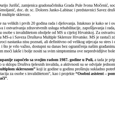
 Darijo Jurišić, zamjenica gradonačelnika Grada Pule Ivona Močenić, so
Smoljanić, doc. dr. sc. Dolores Janko-Labinac i predstavnici Savez druš
d multiple skleroze.
ije na velikih i prvih 20 godina rada i djelovanja. Istaknuo je kako se i
a i ostvarivanja zdravstvenih usluga rehabilitacije, zapošljavanja i rada,
u osobe s invaliditetom oboljele od MS u cijeloj Hrvatskoj. Za ostvariva
tava MS-a i Saveza Društava Multiple Skleroze Hrvatske. MS je rastući z
oci nastanka nisu poznati, ali definitivno od velikog utjecaja su stres i d
a i što je vrlo važno, dostupni su danas bez ograničenja našim građanim
 moći lakše i bolje nositi sa svim simptomima ove nepredvidljive boles
županije započelo sa svojim radom 1987. godine u Puli,
a tada je pri
lo u sklopu Društva tjelesnih invalida, a aktivnosti su se odvijale jedn
multiplom sklerozom”
koji iz godine u godinu proširuju sukladno potr
cija za osobe s invaliditetom“, kao i projekte
“Osobni asistent – pom
ači”
.