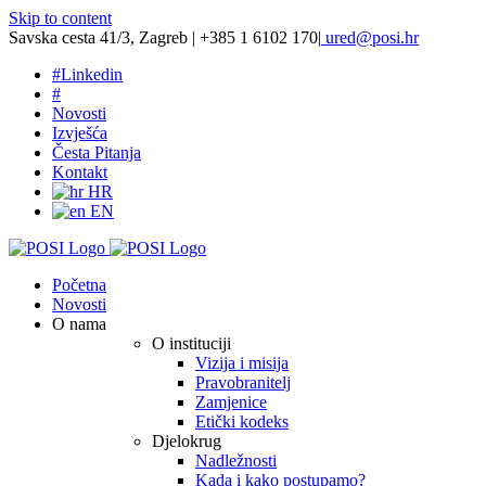
Skip to content
Savska cesta 41/3, Zagreb | +385 1 6102 170
|
ured@posi.hr
#
Linkedin
#
Novosti
Izvješća
Česta Pitanja
Kontakt
HR
EN
Početna
Novosti
O nama
O instituciji
Vizija i misija
Pravobranitelj
Zamjenice
Etički kodeks
Djelokrug
Nadležnosti
Kada i kako postupamo?