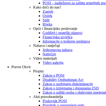
POSI – nadležnost za zaštitu temeljnih prav
Kako doći do nas?
Zagreb
Osijek
Split
Rijeka
Opće i financijsko poslovanje
Godišnji i strateški planovi
Financijska izvješća
Informacije o trošenju sredstava
Nabava i natječaji
Jednostavna nabava
Natječaji
Video materijali
Video galerija
Pravni Okvir
Propisi
Zakon o POSI
Disability Ombudsman Act
Zakon o suzbijanju diskriminacije
Zakon o izmjenama i dopunama ZSD
Zakon o zaštiti osoba s duševnim smetnja
Akti pravobranitelja
Poslovnik POSI
Pravilnik o unutarnjem redu