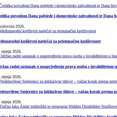
stitka povodom Dana pobjede i domovinske zahvalnosti te Dana hr
 kolovoza 2026.
đunarodni književni natječaj za pristupačnu književnost
. srpnja 2026.
ržan radni sastanak o unaprjeđenju prava osoba s invaliditetom u 
. srpnja 2026.
edstavljene Smjernice za inkluzivne titlove – važan korak prema 
. srpnja 2026.
ačna luka Zadar pridružila se programu Hidden Disabilities Sunf