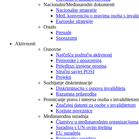
Nacionalni/Međunarodni dokumenti
Nacionalne strategije
Međ. konvencija o pravima osoba s invali
Europske strategije
Ostalo
Presude
Sporazumi
Aktivnosti
Osnovne
Najčešća područja aktivnosti
Preporuke i upozorenja
Prijedlozi izmjene propisa
Stručni savjet POSI
Projekti
Suzbijanje diskriminacije
Diskriminacija s osnova invaliditeta
Razumna prilagodba
Promicanje prava i interesa osoba s invaliditetom
Značajni datumi za osobe s invaliditetom
Korisne poveznice
Međunarodna suradnja
Članstvo u međunarodnim organizacijama
Suradnja s UN-ovim tijelima
EU suradnja
Regionalna suradnja