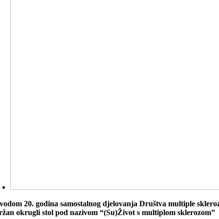
vodom 20. godina samostalnog djelovanja Društva multiple skleroze
ržan okrugli stol pod nazivom “(Su)Život s multiplom sklerozom”