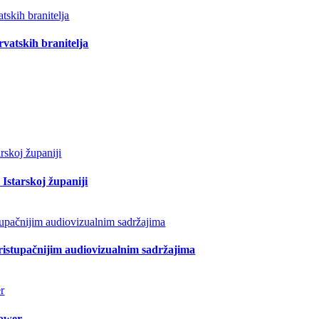
vatskih branitelja
Istarskoj županiji
pristupačnijim audiovizualnim sadržajima
lower