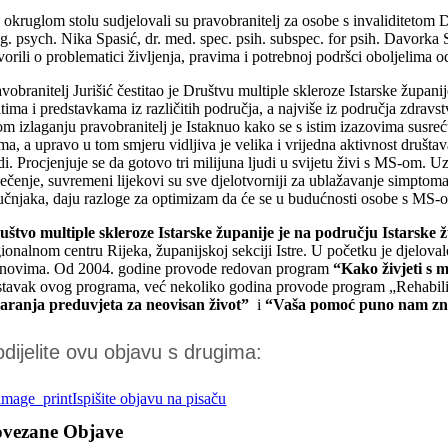
 okruglom stolu sudjelovali su pravobranitelj za osobe s invaliditetom
g. psych. Nika Spasić, dr. med. spec. psih. subspec. for psih. Davorka 
orili o problematici življenja, pravima i potrebnoj podršci oboljelima o
vobranitelj Jurišić čestitao je Društvu multiple skleroze Istarske župan
tima i predstavkama iz različitih područja, a najviše iz područja zdravstv
om izlaganju pravobranitelj je Istaknuo kako se s istim izazovima susreć
ima, a upravo u tom smjeru vidljiva je velika i vrijedna aktivnost druš
di. Procjenjuje se da gotovo tri milijuna ljudi u svijetu živi s MS-om. Uzr
lječenje, suvremeni lijekovi su sve djelotvorniji za ublažavanje simptom
ručnjaka, daju razloge za optimizam da će se u budućnosti osobe s MS-om
uštvo multiple skleroze Istarske županije
je na području Istarske 
gionalnom centru Rijeka, županijskoj sekciji Istre. U početku je djelova
anovima. Od 2004. godine provode redovan program
“Kako živjeti s 
stavak ovog programa, već nekoliko godina provode program „Rehabilita
varanja preduvjeta za neovisan život”
i
“Vaša pomoć puno nam zn
dijelite ovu objavu s drugima:
Ispišite objavu na pisaču
ovezane Objave