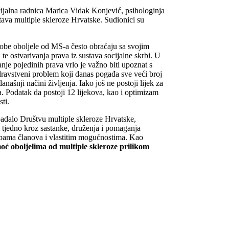
cijalna radnica Marica Vidak Konjević, psihologinja
tava multiple skleroze Hrvatske. Sudionici su
 osobe oboljele od MS-a često obraćaju sa svojim
 te ostvarivanja prava iz sustava socijalne skrbi. U
nje pojedinih prava vrlo je važno biti upoznat s
dravstveni problem koji danas pogađa sve veći broj
anašnji načini življenja. Iako još ne postoji lijek za
a. Podatak da postoji 12 lijekova, kao i optimizam
ti.
padalo Društvu multiple skleroze Hrvatske,
om tjedno kroz sastanke, druženja i pomaganja
ebama članova i vlastitim mogućnostima. Kao
oć oboljelima od multiple skleroze prilikom