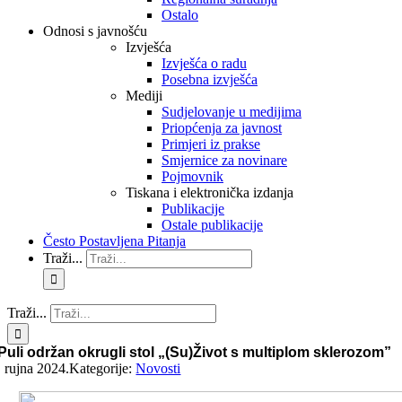
Ostalo
Odnosi s javnošću
Izvješća
Izvješća o radu
Posebna izvješća
Mediji
Sudjelovanje u medijima
Priopćenja za javnost
Primjeri iz prakse
Smjernice za novinare
Pojmovnik
Tiskana i elektronička izdanja
Publikacije
Ostale publikacije
Često Postavljena Pitanja
Traži...
Traži...
Puli održan okrugli stol „(Su)Život s multiplom sklerozom”
. rujna 2024.
Kategorije:
Novosti