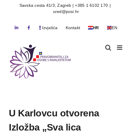
Skip
Savska cesta 41/3, Zagreb | +385 1 6102 170
|
ured@posi.hr
to
content
Izvješća
Kontakt
HR
EN
U Karlovcu otvorena
Izložba „Sva lica