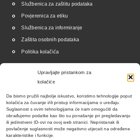
Službenica za zaštitu podataka
Povjerenica za etiku
Službenica za informiranje
Zaštita osobnih podataka
Politika kolačića
Upravljajte pristankom za
Korisne poveznice
kolačiće
Državne institucije i javnopravna tijela
Da bismo pružili najbolje iskustvo, koristimo tehnologije poput
kolačića za čuvanje i/ili pristup informacijama o uređaju.
Savezi i udruge
Suglasnost s ovim tehnologijama će nam omogućiti da
obrađujemo podatke kao što su ponašanje pri pregledavanju
Međunarodne organizacije
ili jedinstveni ID-ovi na ovoj web stranici. Nepristanak ili
povlačenje suglasnosti može negativno utjecati na određene
Ostalo
karakteristike i funkcije.