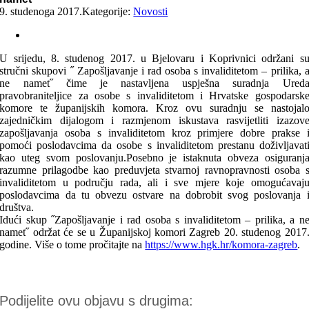
9. studenoga 2017.
Kategorije:
Novosti
U srijedu, 8. studenog 2017. u Bjelovaru i Koprivnici održani s
stručni skupovi ˝ Zapošljavanje i rad osoba s invaliditetom – prilika, 
ne namet˝ čime je nastavljena uspješna suradnja Ured
pravobraniteljice za osobe s invaliditetom i Hrvatske gospodarsk
komore te županijskih komora. Kroz ovu suradnju se nastojal
zajedničkim dijalogom i razmjenom iskustava rasvijetliti izazov
zapošljavanja osoba s invaliditetom kroz primjere dobre prakse 
pomoći poslodavcima da osobe s invaliditetom prestanu doživljavat
kao uteg svom poslovanju.Posebno je istaknuta obveza osiguranj
razumne prilagodbe kao preduvjeta stvarnoj ravnopravnosti osoba 
invaliditetom u području rada, ali i sve mjere koje omogućavaj
poslodavcima da tu obvezu ostvare na dobrobit svog poslovanja 
društva.
Idući skup ˝Zapošljavanje i rad osoba s invaliditetom – prilika, a n
namet˝ održat će se u Županijskoj komori Zagreb 20. studenog 2017
godine. Više o tome pročitajte na
https://www.hgk.hr/komora-zagreb
.
Podijelite ovu objavu s drugima: