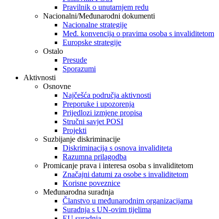
Pravilnik o unutarnjem redu
Nacionalni/Međunarodni dokumenti
Nacionalne strategije
Međ. konvencija o pravima osoba s invaliditetom
Europske strategije
Ostalo
Presude
Sporazumi
Aktivnosti
Osnovne
Najčešća područja aktivnosti
Preporuke i upozorenja
Prijedlozi izmjene propisa
Stručni savjet POSI
Projekti
Suzbijanje diskriminacije
Diskriminacija s osnova invaliditeta
Razumna prilagodba
Promicanje prava i interesa osoba s invaliditetom
Značajni datumi za osobe s invaliditetom
Korisne poveznice
Međunarodna suradnja
Članstvo u međunarodnim organizacijama
Suradnja s UN-ovim tijelima
EU suradnja