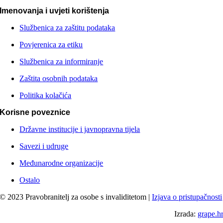
Imenovanja i uvjeti korištenja
Službenica za zaštitu podataka
Povjerenica za etiku
Službenica za informiranje
Zaštita osobnih podataka
Politika kolačića
Korisne poveznice
Državne institucije i javnopravna tijela
Savezi i udruge
Međunarodne organizacije
Ostalo
© 2023 Pravobranitelj za osobe s invaliditetom |
Izjava o pristupačnosti
Izrada:
grape.h