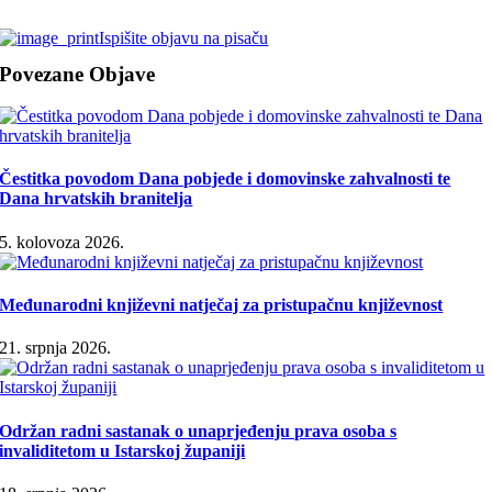
Ispišite objavu na pisaču
Povezane Objave
Čestitka povodom Dana pobjede i domovinske zahvalnosti te
Dana hrvatskih branitelja
5. kolovoza 2026.
Međunarodni književni natječaj za pristupačnu književnost
21. srpnja 2026.
Održan radni sastanak o unaprjeđenju prava osoba s
invaliditetom u Istarskoj županiji