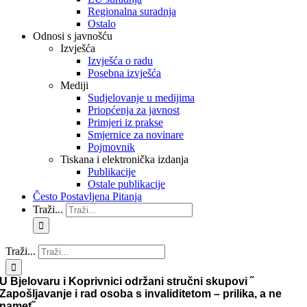
Regionalna suradnja
Ostalo
Odnosi s javnošću
Izvješća
Izvješća o radu
Posebna izvješća
Mediji
Sudjelovanje u medijima
Priopćenja za javnost
Primjeri iz prakse
Smjernice za novinare
Pojmovnik
Tiskana i elektronička izdanja
Publikacije
Ostale publikacije
Često Postavljena Pitanja
Traži...
Traži...
U Bjelovaru i Koprivnici održani stručni skupovi ˝
Zapošljavanje i rad osoba s invaliditetom – prilika, a ne
namet˝