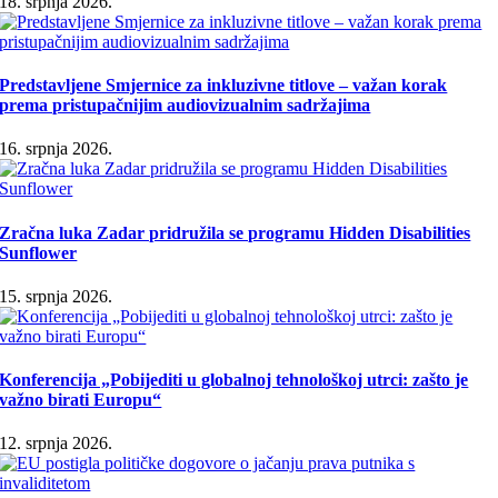
18. srpnja 2026.
Predstavljene Smjernice za inkluzivne titlove – važan korak
prema pristupačnijim audiovizualnim sadržajima
16. srpnja 2026.
Zračna luka Zadar pridružila se programu Hidden Disabilities
Sunflower
15. srpnja 2026.
Konferencija „Pobijediti u globalnoj tehnološkoj utrci: zašto je
važno birati Europu“
12. srpnja 2026.