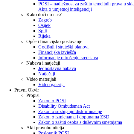
POSI – nadležnost za zaštitu temeljnih prava u skla
Akta o umjetnoj inteligenciji
Kako doći do nas?
Zagreb
Osijek
Split
Rijeka
Opće i financijsko poslovanje
Godišnji i strateški planovi
Financijska izvješća
Informacije o trošenju sredstava
Nabava i natječaji
Jednostavna nabava
Natječaji
Video materijali
Video galerija
Pravni Okvir
Propisi
Zakon o POSI
Disability Ombudsman Act
Zakon o suzbijanju diskriminacije
Zakon o izmjenama i dopunama ZSD
Zakon o zaštiti osoba s duševnim smetnjama
Akti pravobranitelja
Poslovnik POSI