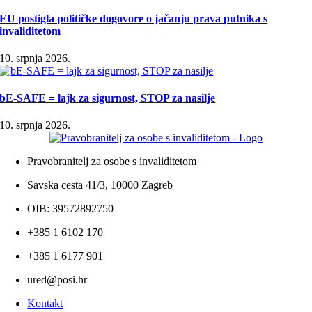
EU postigla političke dogovore o jačanju prava putnika s
invaliditetom
10. srpnja 2026.
bE-SAFE = lajk za sigurnost, STOP za nasilje
10. srpnja 2026.
Pravobranitelj za osobe s invaliditetom
Savska cesta 41/3, 10000 Zagreb
OIB: 39572892750
+385 1 6102 170
+385 1 6177 901
ured@posi.hr
Kontakt