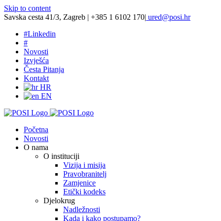
Skip to content
Savska cesta 41/3, Zagreb | +385 1 6102 170
|
ured@posi.hr
#
Linkedin
#
Novosti
Izvješća
Česta Pitanja
Kontakt
HR
EN
Početna
Novosti
O nama
O instituciji
Vizija i misija
Pravobranitelj
Zamjenice
Etički kodeks
Djelokrug
Nadležnosti
Kada i kako postupamo?