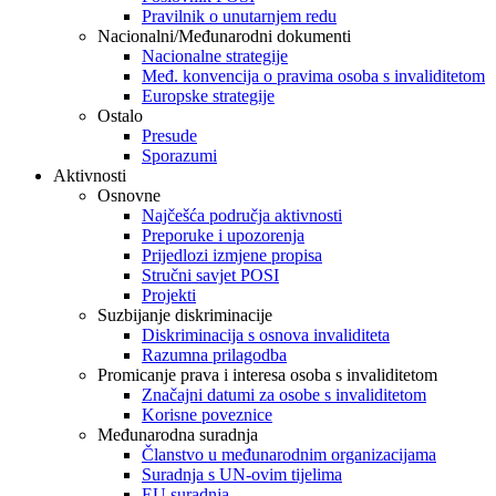
Pravilnik o unutarnjem redu
Nacionalni/Međunarodni dokumenti
Nacionalne strategije
Međ. konvencija o pravima osoba s invaliditetom
Europske strategije
Ostalo
Presude
Sporazumi
Aktivnosti
Osnovne
Najčešća područja aktivnosti
Preporuke i upozorenja
Prijedlozi izmjene propisa
Stručni savjet POSI
Projekti
Suzbijanje diskriminacije
Diskriminacija s osnova invaliditeta
Razumna prilagodba
Promicanje prava i interesa osoba s invaliditetom
Značajni datumi za osobe s invaliditetom
Korisne poveznice
Međunarodna suradnja
Članstvo u međunarodnim organizacijama
Suradnja s UN-ovim tijelima
EU suradnja