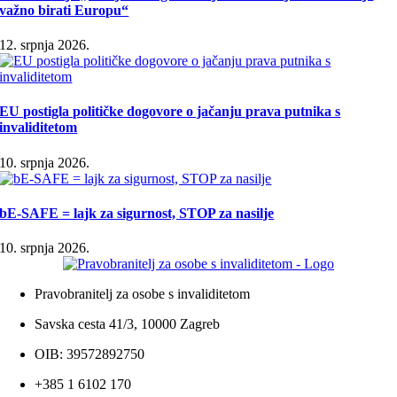
važno birati Europu“
12. srpnja 2026.
EU postigla političke dogovore o jačanju prava putnika s
invaliditetom
10. srpnja 2026.
bE-SAFE = lajk za sigurnost, STOP za nasilje
10. srpnja 2026.
Pravobranitelj za osobe s invaliditetom
Savska cesta 41/3, 10000 Zagreb
OIB: 39572892750
+385 1 6102 170