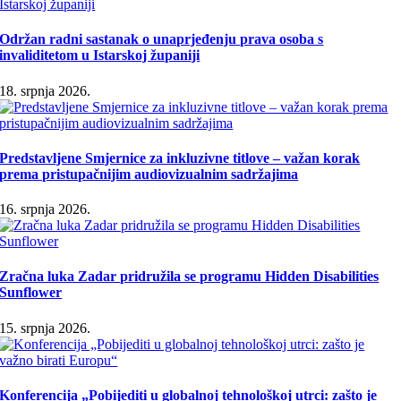
Održan radni sastanak o unaprjeđenju prava osoba s
invaliditetom u Istarskoj županiji
18. srpnja 2026.
Predstavljene Smjernice za inkluzivne titlove – važan korak
prema pristupačnijim audiovizualnim sadržajima
16. srpnja 2026.
Zračna luka Zadar pridružila se programu Hidden Disabilities
Sunflower
15. srpnja 2026.
Konferencija „Pobijediti u globalnoj tehnološkoj utrci: zašto je