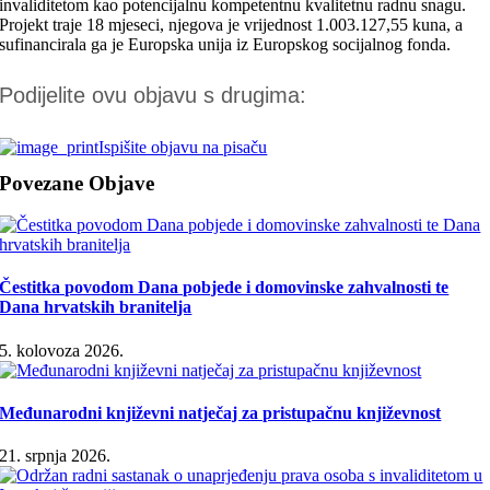
invaliditetom kao potencijalnu kompetentnu kvalitetnu radnu snagu.
Projekt traje 18 mjeseci, njegova je vrijednost 1.003.127,55 kuna, a
sufinancirala ga je Europska unija iz Europskog socijalnog fonda.
Podijelite ovu objavu s drugima:
Ispišite objavu na pisaču
Povezane Objave
Čestitka povodom Dana pobjede i domovinske zahvalnosti te
Dana hrvatskih branitelja
5. kolovoza 2026.
Međunarodni književni natječaj za pristupačnu književnost
21. srpnja 2026.