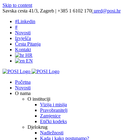
Skip to content
Savska cesta 41/3, Zagreb | +385 1 6102 170
|
ured@posi.hr
#
Linkedin
#
Novosti
Izvješća
Česta Pitanja
Kontakt
HR
EN
Početna
Novosti
O nama
O instituciji
Vizija i misija
Pravobranitelj
Zamjenice
Etički kodeks
Djelokrug
Nadležnosti
Kada i kako postupamo?