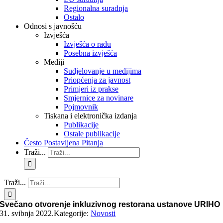
Regionalna suradnja
Ostalo
Odnosi s javnošću
Izvješća
Izvješća o radu
Posebna izvješća
Mediji
Sudjelovanje u medijima
Priopćenja za javnost
Primjeri iz prakse
Smjernice za novinare
Pojmovnik
Tiskana i elektronička izdanja
Publikacije
Ostale publikacije
Često Postavljena Pitanja
Traži...
Traži...
Svečano otvorenje inkluzivnog restorana ustanove URIHO
31. svibnja 2022.
Kategorije:
Novosti