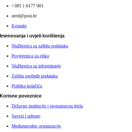
+385 1 6177 901
ured@posi.hr
Kontakt
Imenovanja i uvjeti korištenja
Službenica za zaštitu podataka
Povjerenica za etiku
Službenica za informiranje
Zaštita osobnih podataka
Politika kolačića
Korisne poveznice
Državne institucije i javnopravna tijela
Savezi i udruge
Međunarodne organizacije