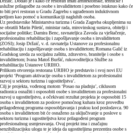
Držaić. Dodao je i kako će restoran imati arhitektonske, tehničke i
uslužne prilagodbe za osobe s invaliditetom i posebno istaknuo kako ć
to biti prvi restoran u Gradu Zagrebu s ugrađenom induktivnom
petljom kao pomoć u komunikaciji nagluhih osoba.
Uz predstavnike Ministarstva turizma i Grada Zagreba okupljenima su
se obratili Marin Piletić, ministar rada, mirovinskog sustava, obitelji i
socijalne politike; Damira Benc, ravnateljica Zavoda za vještačenje,
profesionalnu rehabilitaciju i zapošljavanje osoba s invaliditetom
(ZOSI); Josip Držaić, v. d. ravnatelja Ustanove za profesionalnu
rehabilitaciju i zapošljavanje osoba s invaliditetom; Romana Galić iz
Gradskog ureda za socijalnu zaštitu, zdravstvo, branitelje i osobe s
invaliditetom; Ivana Matoš Buršić, rukovoditeljica Službe za
rehabilitaciju Ustanove URIHO.
Prilikom otvorenja restorana URIHO je predstavio i svoj novi EU
projekt ‘Program aktivacije osoba s invaliditetom za profesionalni
razvoj u sektoru turizma i ugostiteljstva’.
Cilj je projekta, vođenog motom ‘Posao na pladnju’, ciklusom
radionica osnažiti i osposobiti osobe s invaliditetom za profesionalni
razvoj u ugostiteljstvu, a očekivani rezultat projekta je osposobiti 15
osoba s invaliditetom za poslove pomoćnog kuhara kroz provedbu
prilagođenog programa osposobljavanja i praksu kod poslodavca. 90
osoba s invaliditetom bit će osnaženo za uključivanje u poslove u
sektoru turizma i ugostiteljstva kroz prilagođeni program
profesionalnog usmjeravanja. Ovaj projekt ima i značajnu
senzibilizacijsku ulogu te je ideja da ugostiteljima prezentira osobe s