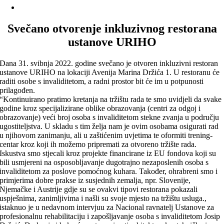
Svečano otvorenje inkluzivnog restorana
ustanove URIHO
Dana 31. svibnja 2022. godine svečano je otvoren inkluzivni restoran
ustanove URIHO na lokaciji Avenija Marina Držića 1. U restoranu će
raditi osobe s invaliditetom, a radni prostor bit će im u potpunosti
prilagođen.
“Kontinuirano pratimo kretanja na tržištu rada te smo uvidjeli da svake
godine kroz specijalizirane oblike obrazovanja (centri za odgoj i
obrazovanje) veći broj osoba s invaliditetom stekne zvanja u području
ugostiteljstva. U skladu s tim želja nam je ovim osobama osigurati rad
u njihovom zanimanju, ali u zaštićenim uvjetima te oformiti trening-
centar kroz koji ih možemo pripremati za otvoreno tržište rada.
Iskustva smo stjecali kroz projekte financirane iz EU fondova koji su
bili usmjereni na osposobljavanje dugotrajno nezaposlenih osoba s
invaliditetom za poslove pomoćnog kuhara. Također, ohrabreni smo i
primjerima dobre prakse iz susjednih zemalja, npr. Slovenije,
Njemačke i Austrije gdje su se ovakvi tipovi restorana pokazali
uspješnima, zanimljivima i našli su svoje mjesto na tržištu usluga.,
istaknuo je u nedavnom intervjuu za Nacional ravnatelj Ustanove za
profesionalnu rehabilitaciju i zapošljavanje osoba s invaliditetom Josip