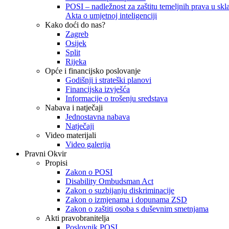
POSI – nadležnost za zaštitu temeljnih prava u skla
Akta o umjetnoj inteligenciji
Kako doći do nas?
Zagreb
Osijek
Split
Rijeka
Opće i financijsko poslovanje
Godišnji i strateški planovi
Financijska izvješća
Informacije o trošenju sredstava
Nabava i natječaji
Jednostavna nabava
Natječaji
Video materijali
Video galerija
Pravni Okvir
Propisi
Zakon o POSI
Disability Ombudsman Act
Zakon o suzbijanju diskriminacije
Zakon o izmjenama i dopunama ZSD
Zakon o zaštiti osoba s duševnim smetnjama
Akti pravobranitelja
Poslovnik POSI