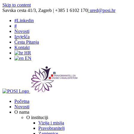
Skip to content
Savska cesta 41/3, Zagreb | +385 1 6102 170
|
ured@posi.hr
#
Linkedin
#
Novosti
Izvješća
Česta Pitanja
Kontakt
HR
EN
Početna
Novosti
O nama
O instituciji
Vizija i misija
Pravobranitelj
Zamjenice