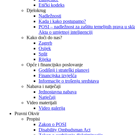
Etički kodeks
Djelokrug
Nadležnosti
Kada i kako postupamo?
POSI – nadležnost za zaštitu temeljnih prava u skla
Akta o umjetnoj inteligenciji
Kako doći do nas?
Zagreb
Osijek
Split
Rijeka
Opće i financijsko poslovanje
Godišnji i strateški planovi
Financijska izvješća
Informacije o trošenju sredstava
Nabava i natječaji
Jednostavna nabava
Natječaji
Video materijali
Video galerija
Pravni Okvir
Propisi
Zakon o POSI
Disability Ombudsman Act