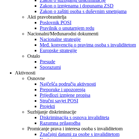
Zakon o suzbijanju diskriminacije
Zakon o izmjenama i dopunama ZSD
Zakon o zaštiti osoba s duševnim smetnjama
Akti pravobranitelja
Poslovnik POSI
Pravilnik o unutarnjem redu
Nacionalni/Međunarodni dokumenti
Nacionalne strategije
Međ. konvencija o pravima osoba s invaliditetom
Europske strategije
Ostalo
Presude
Sporazumi
Aktivnosti
Osnovne
Najčešća područja aktivnosti
Preporuke i upozorenja
Prijedlozi izmjene propisa
Stručni savjet POSI
Projekti
Suzbijanje diskriminacije
Diskriminacija s osnova invaliditeta
Razumna prilagodba
Promicanje prava i interesa osoba s invaliditetom
Značajni datumi za osobe s invaliditetom