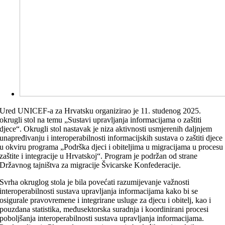
Ured UNICEF-a za Hrvatsku organizirao je 11. studenog 2025.
okrugli stol na temu „Sustavi upravljanja informacijama o zaštiti
djece“. Okrugli stol nastavak je niza aktivnosti usmjerenih daljnjem
unapređivanju i interoperabilnosti informacijskih sustava o zaštiti djece
u okviru programa „Podrška djeci i obiteljima u migracijama u procesu
zaštite i integracije u Hrvatskoj“. Program je podržan od strane
Državnog tajništva za migracije Švicarske Konfederacije.
Svrha okruglog stola je bila povećati razumijevanje važnosti
interoperabilnosti sustava upravljanja informacijama kako bi se
osigurale pravovremene i integrirane usluge za djecu i obitelj, kao i
pouzdana statistika, međusektorska suradnja i koordinirani procesi
poboljšanja interoperabilnosti sustava upravljanja informacijama.