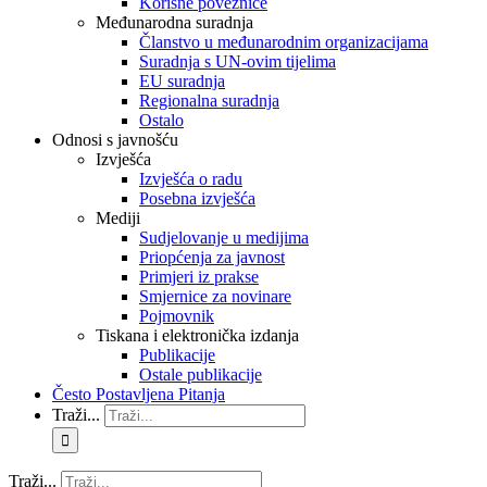
Korisne poveznice
Međunarodna suradnja
Članstvo u međunarodnim organizacijama
Suradnja s UN-ovim tijelima
EU suradnja
Regionalna suradnja
Ostalo
Odnosi s javnošću
Izvješća
Izvješća o radu
Posebna izvješća
Mediji
Sudjelovanje u medijima
Priopćenja za javnost
Primjeri iz prakse
Smjernice za novinare
Pojmovnik
Tiskana i elektronička izdanja
Publikacije
Ostale publikacije
Često Postavljena Pitanja
Traži...
Traži...