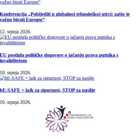
Konferencija „Pobijediti u globalnoj tehnološkoj utrci: zašto je
važno birati Europu“
12. srpnja 2026.
EU postigla političke dogovore o jačanju prava putnika s
invaliditetom
10. srpnja 2026.
bE-SAFE = lajk za sigurnost, STOP za nasilje
10. srpnja 2026.