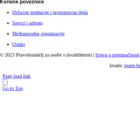
Korisne poveznice
Državne institucije i javnopravna tijela
Savezi i udruge
Međunarodne organizacije
Ostalo
© 2023 Pravobranitelj za osobe s invaliditetom |
Izjava o pristupačnosti
Izrada:
grape.h
Page load link
Go to Top