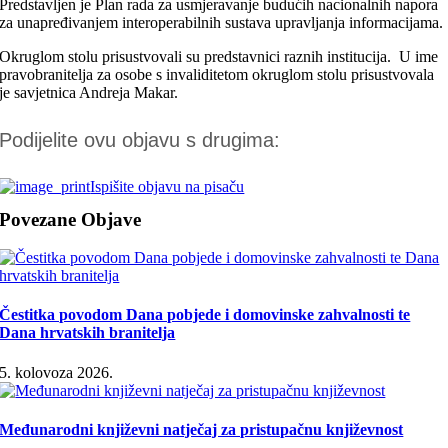
Predstavljen je Plan rada za usmjeravanje budućih nacionalnih napora
za unapređivanjem interoperabilnih sustava upravljanja informacijama.
Okruglom stolu prisustvovali su predstavnici raznih institucija. U ime
pravobranitelja za osobe s invaliditetom okruglom stolu prisustvovala
je savjetnica Andreja Makar.
Podijelite ovu objavu s drugima:
Ispišite objavu na pisaču
Povezane Objave
Čestitka povodom Dana pobjede i domovinske zahvalnosti te
Dana hrvatskih branitelja
5. kolovoza 2026.
Međunarodni književni natječaj za pristupačnu književnost