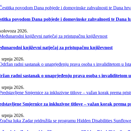
stitka povodom Dana pobjede i domovinske zahvalnosti te Dana hr
 kolovoza 2026.
đunarodni književni natječaj za pristupačnu književnost
. srpnja 2026.
ržan radni sastanak o unaprjeđenju prava osoba s invaliditetom u 
. srpnja 2026.
edstavljene Smjernice za inkluzivne titlove – važan korak prema 
. srpnja 2026.