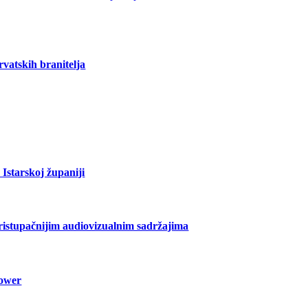
vatskih branitelja
Istarskoj županiji
pristupačnijim audiovizualnim sadržajima
lower