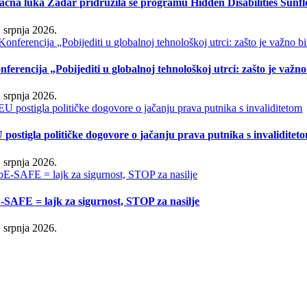
ačna luka Zadar pridružila se programu Hidden Disabilities Sunf
. srpnja 2026.
nferencija „Pobijediti u globalnoj tehnološkoj utrci: zašto je važn
. srpnja 2026.
 postigla političke dogovore o jačanju prava putnika s invaliditet
. srpnja 2026.
-SAFE = lajk za sigurnost, STOP za nasilje
. srpnja 2026.