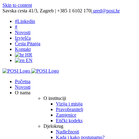
Skip to content
Savska cesta 41/3, Zagreb | +385 1 6102 170
|
ured@posi.hr
#
Linkedin
#
Novosti
Izvješća
Česta Pitanja
Kontakt
HR
EN
Početna
Novosti
O nama
O instituciji
Vizija i misija
Pravobranitelj
Zamjenice
Etički kodeks
Djelokrug
Nadležnosti
Kada i kako postupamo?