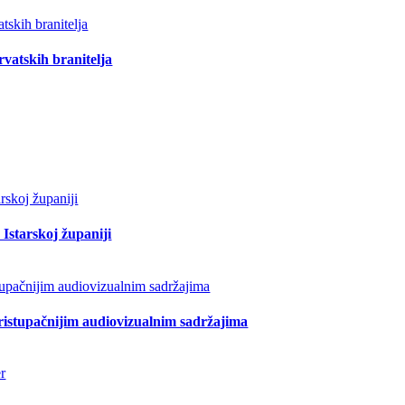
vatskih branitelja
Istarskoj županiji
pristupačnijim audiovizualnim sadržajima