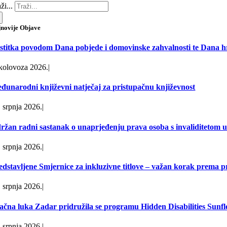
ži...
jnovije Objave
stitka povodom Dana pobjede i domovinske zahvalnosti te Dana hr
 kolovoza 2026.
|
đunarodni književni natječaj za pristupačnu književnost
. srpnja 2026.
|
ržan radni sastanak o unaprjeđenju prava osoba s invaliditetom u 
. srpnja 2026.
|
edstavljene Smjernice za inkluzivne titlove – važan korak prema 
. srpnja 2026.
|
ačna luka Zadar pridružila se programu Hidden Disabilities Sunf
. srpnja 2026.
|