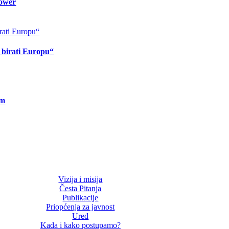
lower
o birati Europu“
om
Vizija i misija
Česta Pitanja
Publikacije
Priopćenja za javnost
Ured
Kada i kako postupamo?