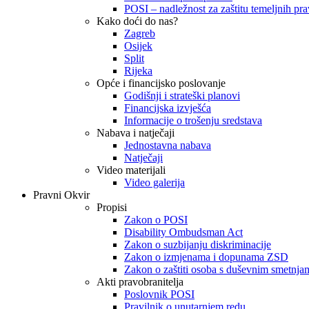
POSI – nadležnost za zaštitu temeljnih prav
Kako doći do nas?
Zagreb
Osijek
Split
Rijeka
Opće i financijsko poslovanje
Godišnji i strateški planovi
Financijska izvješća
Informacije o trošenju sredstava
Nabava i natječaji
Jednostavna nabava
Natječaji
Video materijali
Video galerija
Pravni Okvir
Propisi
Zakon o POSI
Disability Ombudsman Act
Zakon o suzbijanju diskriminacije
Zakon o izmjenama i dopunama ZSD
Zakon o zaštiti osoba s duševnim smetnja
Akti pravobranitelja
Poslovnik POSI
Pravilnik o unutarnjem redu