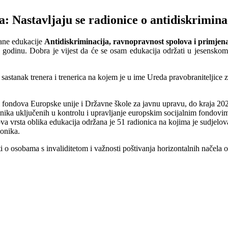
: Nastavljaju se radionice o antidiskrimina
ane edukacije
Antidiskriminacija, ravnopravnost spolova i primje
 godinu. Dobra je vijest da će se osam edukacija održati u jesensko
 sastanak trenera i trenerica na kojem je u ime Ureda pravobraniteljice 
i fondova Europske unije i Državne škole za javnu upravu, do kraja 20
enika uključenih u kontrolu i upravljanje europskim socijalnim fondovi
a vrsta oblika edukacija održana je 51 radionica na kojima je sudjelo
ionika.
 o osobama s invaliditetom i važnosti poštivanja horizontalnih načela od