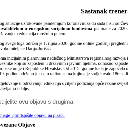
Sastanak trenera
og situacije uzrokovane pandemijom koronavirusa do sada nisu održav
invaliditetom u europskim socijalnim fondovima
planirane za 2020.
ržavanjem edukacija mrežnim putem.
og svega toga održan je 1. rujna 2020. godine online godišnji pregledni
vobraniteljice Darijo Jurišić.
ema inicijalnim planovima nadležnog Ministarstva regionalnog razvoja 
veznike koji su zaposleni u državnim i javnim tijelima, odnosno zaposl
ropske unije i Republike Hrvatske. Od 2015. godine kada je započela ov
19. godine održano je osam radionica na kojima je sudjelovalo 186 sud
djelovanje u održavanju edukacija s ciljem podizanja opće razine svijesti
tavljamo i dalje.
dijelite ovu objavu s drugima:
Ispišite objavu na pisaču
ovezane Objave