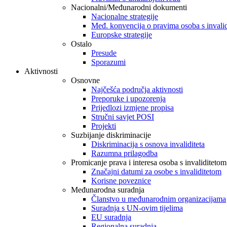
Nacionalni/Međunarodni dokumenti
Nacionalne strategije
Međ. konvencija o pravima osoba s invali
Europske strategije
Ostalo
Presude
Sporazumi
Aktivnosti
Osnovne
Najčešća područja aktivnosti
Preporuke i upozorenja
Prijedlozi izmjene propisa
Stručni savjet POSI
Projekti
Suzbijanje diskriminacije
Diskriminacija s osnova invaliditeta
Razumna prilagodba
Promicanje prava i interesa osoba s invaliditetom
Značajni datumi za osobe s invaliditetom
Korisne poveznice
Međunarodna suradnja
Članstvo u međunarodnim organizacijama
Suradnja s UN-ovim tijelima
EU suradnja
Regionalna suradnja