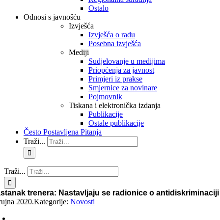
Ostalo
Odnosi s javnošću
Izvješća
Izvješća o radu
Posebna izvješća
Mediji
Sudjelovanje u medijima
Priopćenja za javnost
Primjeri iz prakse
Smjernice za novinare
Pojmovnik
Tiskana i elektronička izdanja
Publikacije
Ostale publikacije
Često Postavljena Pitanja
Traži...
Traži...
stanak trenera: Nastavljaju se radionice o antidiskriminaciji
 rujna 2020.
Kategorije:
Novosti