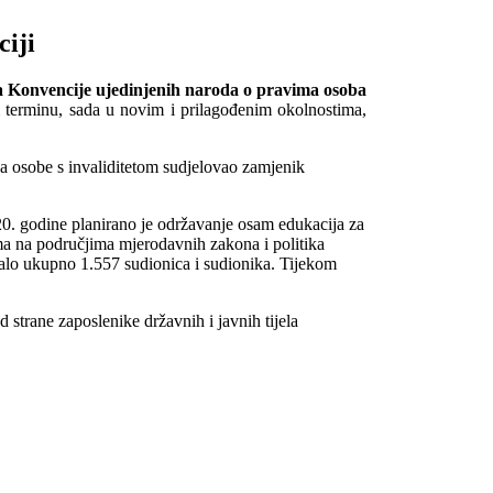
ciji
na Konvencije ujedinjenih naroda o pravima osoba
m terminu, sada u novim i prilagođenim okolnostima,
za osobe s invaliditetom sudjelovao zamjenik
20. godine planirano je održavanje osam edukacija za
ma na područjima mjerodavnih zakona i politika
valo ukupno 1.557 sudionica i sudionika. Tijekom
 strane zaposlenike državnih i javnih tijela