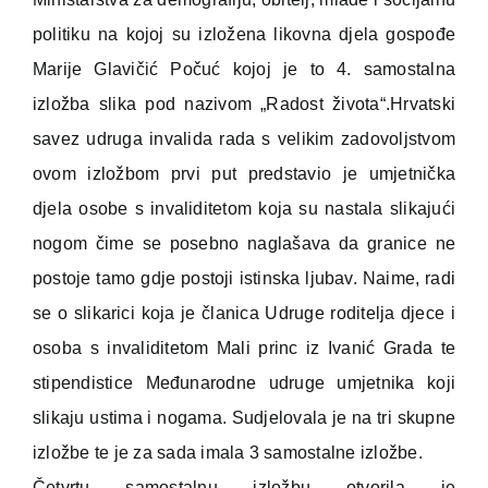
politiku na kojoj su izložena likovna djela gospođe
Marije Glavičić Počuć kojoj je to 4. samostalna
izložba slika pod nazivom „Radost života“.Hrvatski
savez udruga invalida rada s velikim zadovoljstvom
ovom izložbom prvi put predstavio je umjetnička
djela osobe s invaliditetom koja su nastala slikajući
nogom čime se posebno naglašava da granice ne
postoje tamo gdje postoji istinska ljubav. Naime, radi
se o slikarici koja je članica Udruge roditelja djece i
osoba s invaliditetom Mali princ iz Ivanić Grada te
stipendistice Međunarodne udruge umjetnika koji
slikaju ustima i nogama. Sudjelovala je na tri skupne
izložbe te je za sada imala 3 samostalne izložbe.
Četvrtu samostalnu izložbu otvorila je