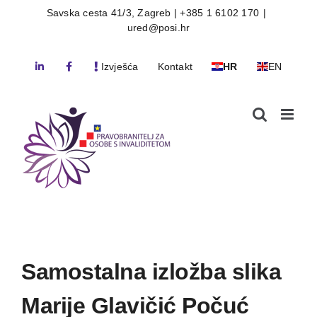
Skip
Savska cesta 41/3, Zagreb | +385 1 6102 170
|
ured@posi.hr
to
content
Izvješća
Kontakt
HR
EN
Samostalna izložba slika
Marije Glavičić Počuć