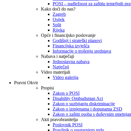
POSI – nadležnost za zaštitu temeljnih prav
Kako doći do nas?
Zagreb
Osijek
Split
Rijeka
Opće i financijsko poslovanje
Godišnji i strateški planovi
Financijska izvješća
Informacije o trošenju sredstava
Nabava i natječaji
Jednostavna nabava
Natječaji
Video materijali
Video galerija
Pravni Okvir
Propisi
Zakon o POSI
Disability Ombudsman Act
Zakon o suzbijanju diskriminacije
Zakon o izmjenama i dopunama ZSD
Zakon o zaštiti osoba s duševnim smetnja
Akti pravobranitelja
Poslovnik POSI
Pravilnik o unutarnjem redu