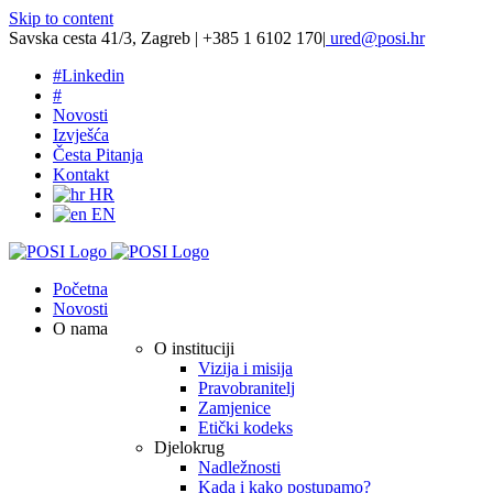
Skip to content
Savska cesta 41/3, Zagreb | +385 1 6102 170
|
ured@posi.hr
#
Linkedin
#
Novosti
Izvješća
Česta Pitanja
Kontakt
HR
EN
Početna
Novosti
O nama
O instituciji
Vizija i misija
Pravobranitelj
Zamjenice
Etički kodeks
Djelokrug
Nadležnosti
Kada i kako postupamo?