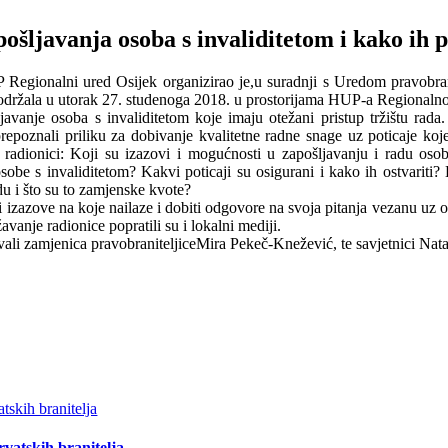
ošljavanja osoba s invaliditetom i kako ih 
egionalni ured Osijek organizirao je,u suradnji s Uredom pravobranit
se održala u utorak 27. studenoga 2018. u prostorijama HUP-a Regionaln
vanje osoba s invaliditetom koje imaju otežani pristup tržištu rada.
repoznali priliku za dobivanje kvalitetne radne snage uz poticaje ko
radionici: Koji su izazovi i mogućnosti u zapošljavanju i radu osob
osobe s invaliditetom? Kakvi poticaji su osigurani i kako ih ostvari
u i što su to zamjenske kvote?
tva i izazove na koje nailaze i dobiti odgovore na svoja pitanja vezanu u
vanje radionice popratili su i lokalni mediji.
ovali zamjenica pravobraniteljiceMira Pekeč-Knežević, te savjetnici Nat
vatskih branitelja