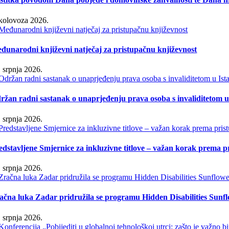
 kolovoza 2026.
đunarodni književni natječaj za pristupačnu književnost
. srpnja 2026.
ržan radni sastanak o unaprjeđenju prava osoba s invaliditetom u 
. srpnja 2026.
edstavljene Smjernice za inkluzivne titlove – važan korak prema 
. srpnja 2026.
ačna luka Zadar pridružila se programu Hidden Disabilities Sunf
. srpnja 2026.