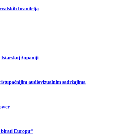
vatskih branitelja
Istarskoj županiji
pristupačnijim audiovizualnim sadržajima
lower
o birati Europu“