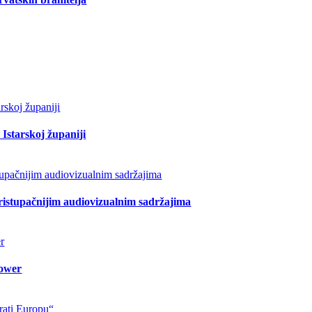
Istarskoj županiji
pristupačnijim audiovizualnim sadržajima
lower