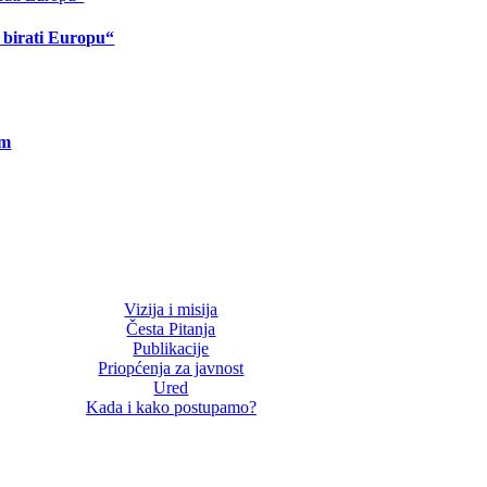
o birati Europu“
om
Vizija i misija
Česta Pitanja
Publikacije
Priopćenja za javnost
Ured
Kada i kako postupamo?