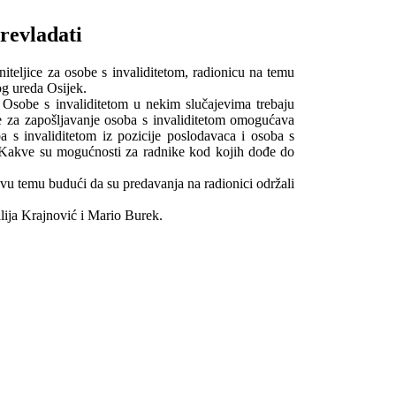
prevladati
eljice za osobe s invaliditetom, radionicu na temu
og ureda Osijek.
 Osobe s invaliditetom u nekim slučajevima trebaju
je za zapošljavanje osoba s invaliditetom omogućava
a s invaliditetom iz pozicije poslodavaca i osoba s
ti? Kakve su mogućnosti za radnike kod kojih dođe do
z ovu temu budući da su predavanja na radionici održali
alija Krajnović i Mario Burek.