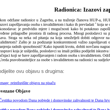
Radionica: Izazovi zap
kon održane radionice u Zagrebu, a na traženje članova HUP-a, HUP R
zazovi zapošljavanja osoba s invaliditetom i kako ih prevladati ˝ koja 
konodavac je predvidio mjere i mogućnosti kako bi potaknuo zapošlja
ređene prilagodbe prostora ili radnog procesa. Mnogi poslodavci su p
žava. Stoga su neka od pitanja na koja smoželjeli dobiti odgovor na 
validitetom? Zašto je za podizanje konkurentnosti važno zapošljavati 
anjenja radnih sposobnosti? Kako ispuniti kvotu, dobiti novčanu nagrad
aspravi koja je uslijedila, poslodavci su imali priliku podijeliti iskus
učnjaci koji se bave zapošljavanjem i radom osoba s invaliditetom. Održa
 Ureda pravobraniteljice za osobe s invaliditetom na radionici su sudjel
dijelite ovu objavu s drugima:
Ispišite objavu na pisaču
ovezane Objave
stitka povodom Dana pobjede i domovinske zahvalnosti te Dana hr