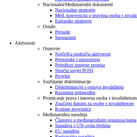
Nacionalni/Međunarodni dokumenti
Nacionalne strategije
Međ. konvencija o pravima osoba s invali
Europske strategije
Ostalo
Presude
Sporazumi
Aktivnosti
Osnovne
Najčešća područja aktivnosti
Preporuke i upozorenja
Prijedlozi izmjene propisa
Stručni savjet POSI
Projekti
Suzbijanje diskriminacije
Diskriminacija s osnova invaliditeta
Razumna prilagodba
Promicanje prava i interesa osoba s invaliditetom
Značajni datumi za osobe s invaliditetom
Korisne poveznice
Međunarodna suradnja
Članstvo u međunarodnim organizacijama
Suradnja s UN-ovim tijelima
EU suradnja
Regionalna suradnja