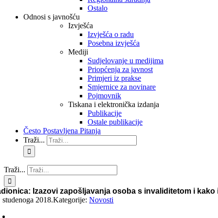
Ostalo
Odnosi s javnošću
Izvješća
Izvješća o radu
Posebna izvješća
Mediji
Sudjelovanje u medijima
Priopćenja za javnost
Primjeri iz prakse
Smjernice za novinare
Pojmovnik
Tiskana i elektronička izdanja
Publikacije
Ostale publikacije
Često Postavljena Pitanja
Traži...
Traži...
dionica: Izazovi zapošljavanja osoba s invaliditetom i kako 
. studenoga 2018.
Kategorije:
Novosti