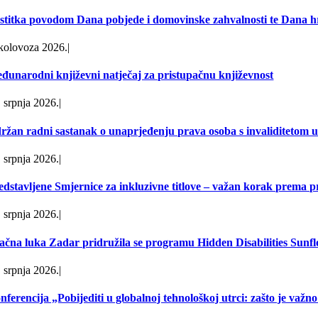
stitka povodom Dana pobjede i domovinske zahvalnosti te Dana hr
 kolovoza 2026.
|
đunarodni književni natječaj za pristupačnu književnost
. srpnja 2026.
|
ržan radni sastanak o unaprjeđenju prava osoba s invaliditetom u 
. srpnja 2026.
|
edstavljene Smjernice za inkluzivne titlove – važan korak prema 
. srpnja 2026.
|
ačna luka Zadar pridružila se programu Hidden Disabilities Sunf
. srpnja 2026.
|
nferencija „Pobijediti u globalnoj tehnološkoj utrci: zašto je važn