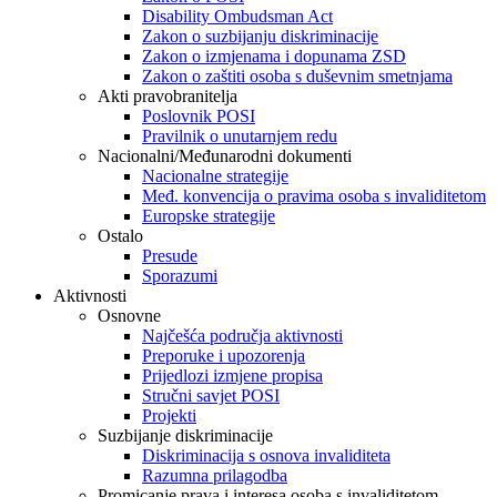
Disability Ombudsman Act
Zakon o suzbijanju diskriminacije
Zakon o izmjenama i dopunama ZSD
Zakon o zaštiti osoba s duševnim smetnjama
Akti pravobranitelja
Poslovnik POSI
Pravilnik o unutarnjem redu
Nacionalni/Međunarodni dokumenti
Nacionalne strategije
Međ. konvencija o pravima osoba s invaliditetom
Europske strategije
Ostalo
Presude
Sporazumi
Aktivnosti
Osnovne
Najčešća područja aktivnosti
Preporuke i upozorenja
Prijedlozi izmjene propisa
Stručni savjet POSI
Projekti
Suzbijanje diskriminacije
Diskriminacija s osnova invaliditeta
Razumna prilagodba
Promicanje prava i interesa osoba s invaliditetom