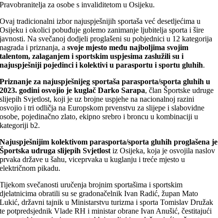
Pravobranitelja za osobe s invaliditetom u Osijeku.
Ovaj tradicionalni izbor najuspješnijih sportaša već desetljećima u
Osijeku i okolici pobuđuje golemo zanimanje ljubitelja sporta i šire
javnosti. Na svečanoj dodjeli proglašeni su pobjednici u 12 kategorija
nagrada i priznanja, a
svoje mjesto među najboljima svojim
talentom, zalaganjem i sportskim uspjesima zaslužili su i
najuspješniji pojedinci i kolektivi u parasportu i sportu gluhih
.
Priznanje za najuspješnijeg sportaša parasporta/sporta gluhih u
2023. godini osvojio je kuglač Darko Sarapa
, član Športske udruge
slijepih Svjetlost, koji je uz brojne uspjehe na nacionalnoj razini
osvojio i tri odličja na Europskom prvenstvu za slijepe i slabovidne
osobe, pojedinačno zlato, ekipno srebro i broncu u kombinaciji u
kategoriji b2.
Najuspješnijim kolektivom parasporta/sporta gluhih proglašena je
Športska udruga slijepih Svjetlost
iz Osijeka, koja je osvojila naslov
prvaka države u šahu, viceprvaka u kuglanju i treće mjesto u
električnom pikadu.
Tijekom svečanosti uručenja brojnim sportašima i sportskim
djelatnicima obratili su se gradonačelnik Ivan Radić, župan Mato
Lukić, državni tajnik u Ministarstvu turizma i sporta Tomislav Družak
te potpredsjednik Vlade RH i ministar obrane Ivan Anušić, čestitajući