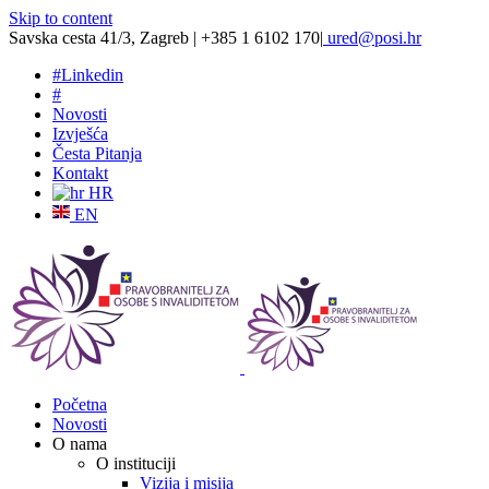
Skip to content
Savska cesta 41/3, Zagreb | +385 1 6102 170
|
ured@posi.hr
#
Linkedin
#
Novosti
Izvješća
Česta Pitanja
Kontakt
HR
EN
Početna
Novosti
O nama
O instituciji
Vizija i misija