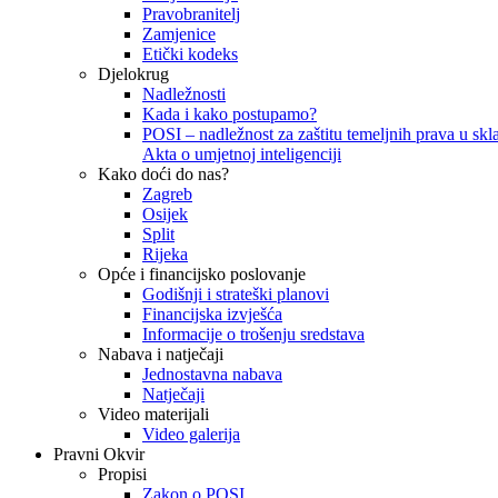
Pravobranitelj
Zamjenice
Etički kodeks
Djelokrug
Nadležnosti
Kada i kako postupamo?
POSI – nadležnost za zaštitu temeljnih prava u skla
Akta o umjetnoj inteligenciji
Kako doći do nas?
Zagreb
Osijek
Split
Rijeka
Opće i financijsko poslovanje
Godišnji i strateški planovi
Financijska izvješća
Informacije o trošenju sredstava
Nabava i natječaji
Jednostavna nabava
Natječaji
Video materijali
Video galerija
Pravni Okvir
Propisi
Zakon o POSI