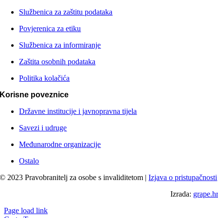
Službenica za zaštitu podataka
Povjerenica za etiku
Službenica za informiranje
Zaštita osobnih podataka
Politika kolačića
Korisne poveznice
Državne institucije i javnopravna tijela
Savezi i udruge
Međunarodne organizacije
Ostalo
© 2023 Pravobranitelj za osobe s invaliditetom |
Izjava o pristupačnosti
Izrada:
grape.h
Page load link