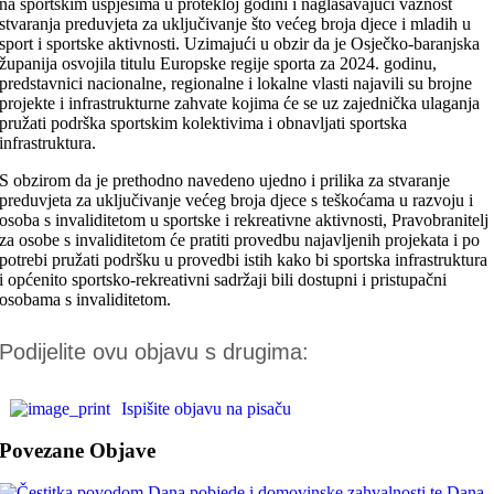
na sportskim uspjesima u protekloj godini i naglašavajući važnost
stvaranja preduvjeta za uključivanje što većeg broja djece i mladih u
sport i sportske aktivnosti. Uzimajući u obzir da je Osječko-baranjska
županija osvojila titulu Europske regije sporta za 2024. godinu,
predstavnici nacionalne, regionalne i lokalne vlasti najavili su brojne
projekte i infrastrukturne zahvate kojima će se uz zajednička ulaganja
pružati podrška sportskim kolektivima i obnavljati sportska
infrastruktura.
S obzirom da je prethodno navedeno ujedno i prilika za stvaranje
preduvjeta za uključivanje većeg broja djece s teškoćama u razvoju i
osoba s invaliditetom u sportske i rekreativne aktivnosti, Pravobranitelj
za osobe s invaliditetom će pratiti provedbu najavljenih projekata i po
potrebi pružati podršku u provedbi istih kako bi sportska infrastruktura
i općenito sportsko-rekreativni sadržaji bili dostupni i pristupačni
osobama s invaliditetom.
Podijelite ovu objavu s drugima:
Ispišite objavu na pisaču
Povezane Objave