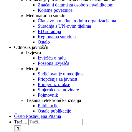
Značajni datumi za osobe s invaliditetom
Korisne poveznice
Međunarodna suradnja
Članstvo u međunarodnim organizacijama
Suradnja s UN-ovim tijelima
EU suradnja
Regionalna suradnja
Ostalo
Odnosi s javnošću
Izvješća
Izvješća o radu
Posebna izvješća
Mediji
Sudjelovanje u medijima
Priopćenja za javnost
Primjeri iz prakse
Smjernice za novinare
Pojmovnik
Tiskana i elektronička izdanja
Publikacije
Ostale publikacije
Često Postavljena Pitanja
Traži...