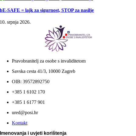
bE-SAFE = lajk za sigurnost, STOP za nasilje
10. srpnja 2026.
Pravobranitelj za osobe s invaliditetom
Savska cesta 41/3, 10000 Zagreb
OIB: 39572892750
+385 1 6102 170
+385 1 6177 901
ured@posi.hr
Kontakt
Imenovanja i uvjeti korištenja