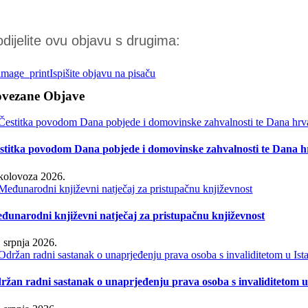
dijelite ovu objavu s drugima:
Ispišite objavu na pisaču
ovezane Objave
stitka povodom Dana pobjede i domovinske zahvalnosti te Dana hr
 kolovoza 2026.
đunarodni književni natječaj za pristupačnu književnost
. srpnja 2026.
ržan radni sastanak o unaprjeđenju prava osoba s invaliditetom u 