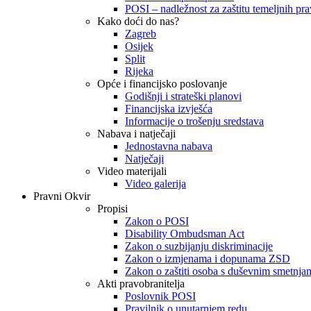
POSI – nadležnost za zaštitu temeljnih prav
Kako doći do nas?
Zagreb
Osijek
Split
Rijeka
Opće i financijsko poslovanje
Godišnji i strateški planovi
Financijska izvješća
Informacije o trošenju sredstava
Nabava i natječaji
Jednostavna nabava
Natječaji
Video materijali
Video galerija
Pravni Okvir
Propisi
Zakon o POSI
Disability Ombudsman Act
Zakon o suzbijanju diskriminacije
Zakon o izmjenama i dopunama ZSD
Zakon o zaštiti osoba s duševnim smetnja
Akti pravobranitelja
Poslovnik POSI
Pravilnik o unutarnjem redu