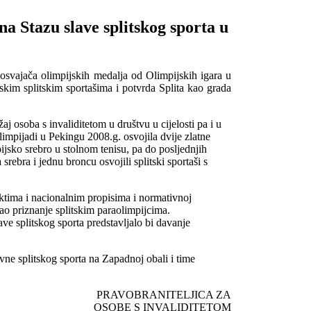
na Stazu slave splitskog sporta u
 osvajača olimpijskih medalja od Olimpijskih igara u
skim splitskim sportašima i potvrda Splita kao grada
j osoba s invaliditetom u društvu u cijelosti pa i u
limpijadi u Pekingu 2008.g. osvojila dvije zlatne
ijsko srebro u stolnom tenisu, pa do posljednjih
srebra i jednu broncu osvojili splitski sportaši s
aktima i nacionalnim propisima i normativnoj
ao priznanje splitskim paraolimpijcima.
ve splitskog sporta predstavljalo bi davanje
vne splitskog sporta na Zapadnoj obali i time
PRAVOBRANITELJICA ZA
OSOBE S INVALIDITETOM