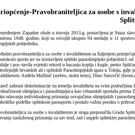
riopćenje-Pravobraniteljica za osobe s inval
Spli
euređenjem Zapadne obale u travnju 2013.g. postavljena je Staza slave
ndonu 1948. godine, koji su osvojili ukupno 94 medalje u 11 sportova.
impijskih pobjednika.
đutim pravobraniteljica za osobe s invaliditetom sa žaljenjem primjećuje
hunskom sportu jer su izostavljeni splitski paraolimpijski pobjednici: o
dalje i pos¬tavila svjetski rekord u bacanju koplja i kugle, preko Splić
trofejnijih hrvatskih ali i splitskih Paraolimpijskih igara u Tokiju, gdje
validitetom: Anđela Mužinić (srebro, stolni tenis), Dino Sinovčić (bronc
atoč zabrani diskriminacije na temelju invaliditeta na svim područjima
jednačenosti olimpijaca i paraolimpijaca kao vrhunskih sportaša prema Za
im odavanja individualnog priznanja osvajačima olimpijskih i paraolimpij
mboličke podrške splitskom parasportu i poslalo važnu poruku o prihvaća
avobraniteljica za osobe s invaliditetom je stoga preporučila Gradu Spli
avanja zasluženog priznanja za sav trud, rad i uspjeh splitskim paraoli