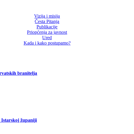
Vizija i misija
Česta Pitanja
Publikacije
Priopćenja za javnost
Ured
Kada i kako postupamo?
vatskih branitelja
Istarskoj županiji