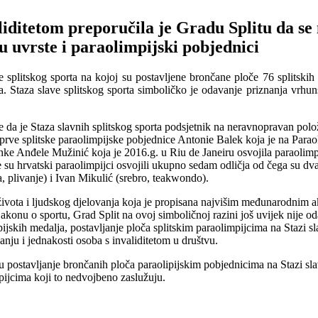
iditetom preporučila je Gradu Splitu da se 
tu uvrste i paraolimpijski pobjednici
 splitskog sporta na kojoj su postavljene brončane ploče 76 splitskih
 Staza slave splitskog sporta simboličko je odavanje priznanja vrhun
 da je Staza slavnih splitskog sporta podsjetnik na neravnopravan položa
d prve splitske paraolimpijske pobjednice Antonie Balek koja je na Parao
anke Anđele Mužinić koja je 2016.g. u Riu de Janeiru osvojila paraolimp
 je su hrvatski paraolimpijci osvojili ukupno sedam odličja od čega su dva 
a, plivanje) i Ivan Mikulić (srebro, teakwondo).
 života i ljudskog djelovanja koja je propisana najvišim međunarodnim 
konu o sportu, Grad Split na ovoj simboličnoj razini još uvijek nije od
skih medalja, postavljanje ploča splitskim paraolimpijcima na Stazi sla
nju i jednakosti osoba s invaliditetom u društvu.
tu postavljanje brončanih ploča paraolipijskim pobjednicima na Stazi sla
mpijcima koji to nedvojbeno zaslužuju.