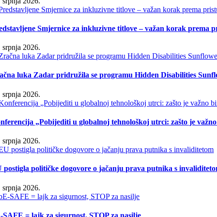
. srpnja 2026.
edstavljene Smjernice za inkluzivne titlove – važan korak prema 
. srpnja 2026.
ačna luka Zadar pridružila se programu Hidden Disabilities Sunf
. srpnja 2026.
nferencija „Pobijediti u globalnoj tehnološkoj utrci: zašto je važn
. srpnja 2026.
 postigla političke dogovore o jačanju prava putnika s invaliditet
. srpnja 2026.
-SAFE = lajk za sigurnost, STOP za nasilje