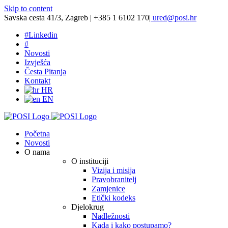
Skip to content
Savska cesta 41/3, Zagreb | +385 1 6102 170
|
ured@posi.hr
#
Linkedin
#
Novosti
Izvješća
Česta Pitanja
Kontakt
HR
EN
Početna
Novosti
O nama
O instituciji
Vizija i misija
Pravobranitelj
Zamjenice
Etički kodeks
Djelokrug
Nadležnosti
Kada i kako postupamo?