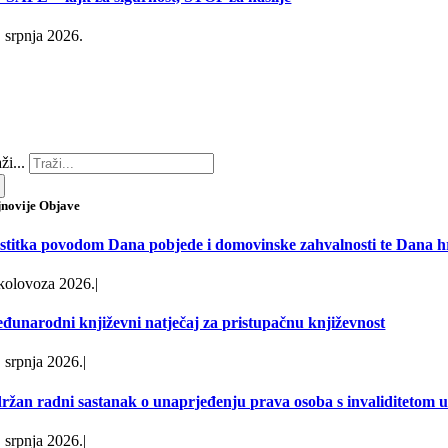
. srpnja 2026.
ži...
jnovije Objave
stitka povodom Dana pobjede i domovinske zahvalnosti te Dana hr
 kolovoza 2026.
|
đunarodni književni natječaj za pristupačnu književnost
. srpnja 2026.
|
ržan radni sastanak o unaprjeđenju prava osoba s invaliditetom u 
. srpnja 2026.
|