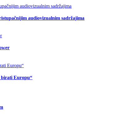
pristupačnijim audiovizualnim sadržajima
lower
o birati Europu“
om