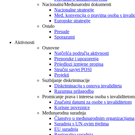
Nacionalni/Međunarodni dokumenti
Nacionalne strategije
Međ. konvencija o pravima osoba s invali
Europske strategije
Ostalo
Presude
Sporazumi
Aktivnosti
Osnovne
Najčešća područja aktivnosti
Preporuke i upozorenja
Prijedlozi izmjene propisa
Stručni savjet POSI
Projekti
Suzbijanje diskriminacije
Diskriminacija s osnova invaliditeta
Razumna prilagodba
Promicanje prava i interesa osoba s invaliditetom
Značajni datumi za osobe s invaliditetom
Korisne poveznice
Međunarodna suradnja
Članstvo u međunarodnim organizacijama
Suradnja s UN-ovim tijelima
EU suradnja
Regionalna suradnja