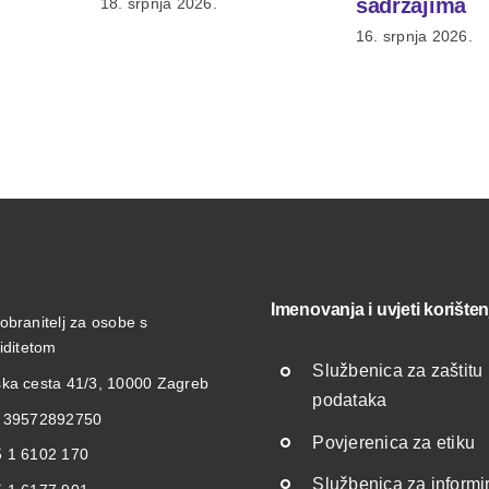
sadržajima
18. srpnja 2026.
16. srpnja 2026.
Imenovanja i uvjeti korišten
obranitelj za osobe s
liditetom
Službenica za zaštitu
ka cesta 41/3, 10000 Zagreb
podataka
: 39572892750
Povjerenica za etiku
 1 6102 170
Službenica za informi