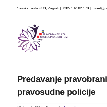
Skip
Savska cesta 41/3, Zagreb | +385 1 6102 170
|
ured@po
to
content
Predavanje pravobranit
pravosudne policije