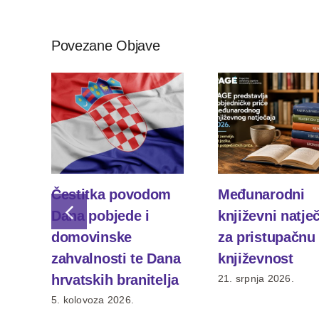
Povezane Objave
Čestitka povodom
Međunarodni
Dana pobjede i
književni natje
domovinske
za pristupačnu
zahvalnosti te Dana
književnost
hrvatskih branitelja
21. srpnja 2026.
5. kolovoza 2026.