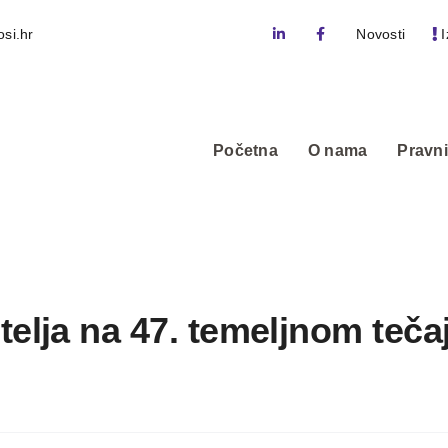
si.hr
Novosti
I
Početna
O nama
Pravni
elja na 47. temeljnom teča