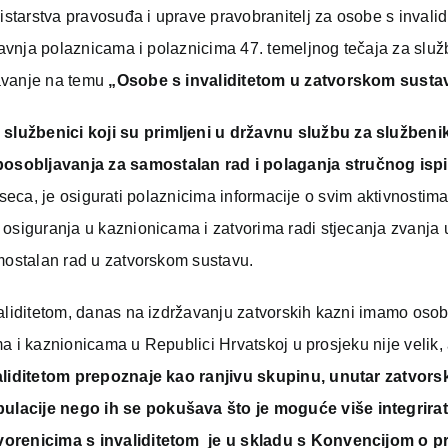
tarstva pravosuđa i uprave pravobranitelj za osobe s invalid
travnja polaznicama i polaznicima 47. temeljnog tečaja za slu
davanje na temu
„Osobe s invaliditetom u zatvorskom susta
službenici koji su primljeni u državnu službu za službeni
osobljavanja za samostalan rad i polaganja stručnog ispi
mjeseca, je osigurati polaznicima informacije o svim aktivnostima
 osiguranja u kaznionicama i zatvorima radi stjecanja zvanja 
amostalan rad u zatvorskom sustavu.
validitetom, danas na izdržavanju zatvorskih kazni imamo oso
ima i kaznionicama u Republici Hrvatskoj u prosjeku nije velik, 
aliditetom prepoznaje kao ranjivu skupinu, unutar zatvor
ulacije nego ih se pokušava što je moguće više integrirat
tvorenicima s invaliditetom je u skladu s Konvencijom o 