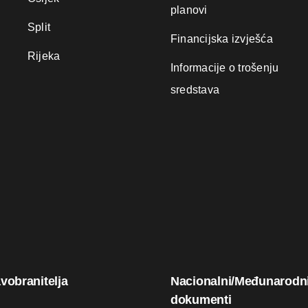
planovi
Split
Financijska izvješća
Rijeka
Informacije o trošenju
sredstava
avobranitelja
Nacionalni/Međunarodn
dokumenti