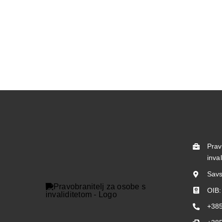
Prav
inva
Savs
OIB
+385