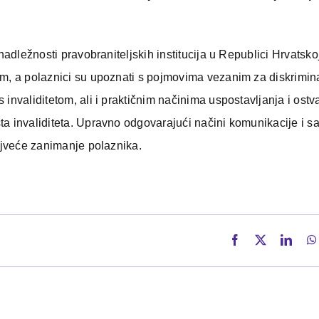
nadležnosti pravobraniteljskih institucija u Republici Hrvatsko
om, a polaznici su upoznati s pojmovima vezanim za diskrimina
invaliditetom, ali i praktičnim načinima uspostavljanja i ostv
a invaliditeta. Upravno odgovarajući načini komunikacije i sa
najveće zanimanje polaznika.