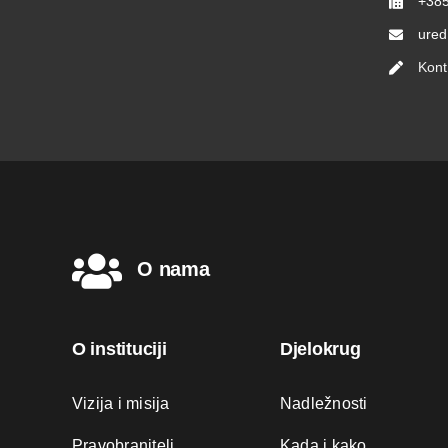
+385
ured
Kont
O nama
O instituciji
Djelokrug
Vizija i misija
Nadležnosti
Pravobranitelj
Kada i kako