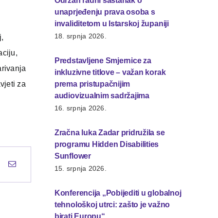
Održan radni sastanak o
unaprjeđenju prava osoba s
invaliditetom u Istarskoj županiji
18. srpnja 2026.
j,
ciju,
Predstavljene Smjernice za
arivanja
inkluzivne titlove – važan korak
vjeti za
prema pristupačnijim
audiovizualnim sadržajima
16. srpnja 2026.
Zračna luka Zadar pridružila se
programu Hidden Disabilities
Sunflower
15. srpnja 2026.
Konferencija „Pobijediti u globalnoj
tehnološkoj utrci: zašto je važno
birati Europu“