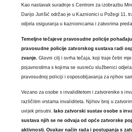
Kao nastavak suradnje s Centrom za izobrazbu Minis
Darijo Jurišić održao je u Kaznionici u Požegi 11. 
odjela osiguranja u kaznionicama i zatvorima pre
Temeljne tečajeve pravosudne policije pohađaju 
pravosudne policije zatvorskog sustava radi osp
zvanje.
Glavni cilj i svrha tečaja, koji traje četiri 
pojavnostima s kojima se susreću službenici odjela
pravosudnoj policiji i osposobljavanja za njihov s
Vezano za osobe s invaliditetom i zatvorenike s in
različitim vrstama invaliditeta. Njihov broj u zatvor
uvijek prisutni.
Iako zatvorski sustav osobe s inv
sustava njih se ne odvaja od opće zatvorske pop
aktivnosti. Ovakav način rada i postupanja s za