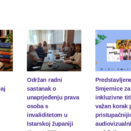
Održan radni
Predstavljen
čaj
sastanak o
Smjernice za
unaprjeđenju prava
inkluzivne tit
osoba s
važan korak
invaliditetom u
pristupačnij
Istarskoj županiji
audiovizualn