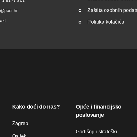
 1 6177 901
Zaštita osobnih poda
@posi.hr
akt
Politika kolačića
Kako doći do nas?
Opće i financijsko
poslovanje
Zagreb
Godišnji i strateški
Osijek