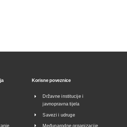
12. srpnja 2026
ja
Korisne poveznice
Državne institucije i
javnopravna tijela
Savezi i udruge
ranje
Međunarodne organizacije