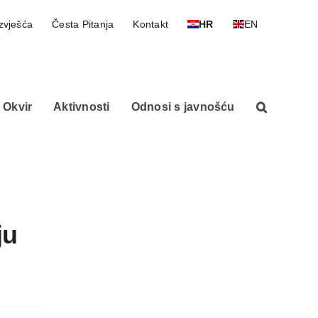
zvješća
Česta Pitanja
Kontakt
HR
EN
 Okvir
Aktivnosti
Odnosi s javnošću
ju