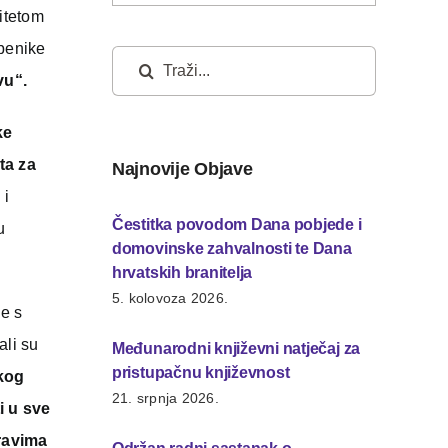
itetom
žbenike
Traži...
vu“.
ke
ta za
Najnovije Objave
 i
Čestitka povodom Dana pobjede i
u
domovinske zahvalnosti te Dana
hrvatskih branitelja
5. kolovoza 2026.
be s
ali su
Međunarodni književni natječaj za
pristupačnu književnost
skog
21. srpnja 2026.
i u sve
pravima