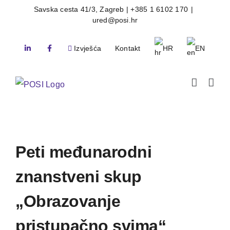
Skip
Savska cesta 41/3, Zagreb | +385 1 6102 170
|
ured@posi.hr
to
content
Izvješća
Kontakt
HR
EN
Peti međunarodni
znanstveni skup
„Obrazovanje
pristupačno svima“