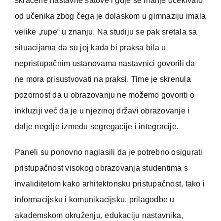
skraćene nastavne satove i gdje se manje očekivalo
od učenika zbog čega je dolaskom u gimnaziju imala
velike „rupe“ u znanju. Na studiju se pak sretala sa
situacijama da su joj kada bi praksa bila u
nepristupačnim ustanovama nastavnici govorili da
ne mora prisustvovati na praksi. Time je skrenula
pozornost da u obrazovanju ne možemo govoriti o
inkluziji već da je u njezinoj državi obrazovanje i
dalje negdje između segregacije i integracije.
Paneli su ponovno naglasili da je potrebno osigurati
pristupačnost visokog obrazovanja studentima s
invaliditetom kako arhitektonsku pristupačnost, tako i
informacijsku i komunikacijsku, prilagodbe u
akademskom okruženju, edukaciju nastavnika,