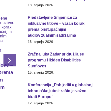
18. srpnja 2026.
Predstavljene Smjernice za
inkluzivne titlove – važan korak
prema pristupačnijim
audiovizualnim sadržajima
Zračna luka Zadar
Konferenci
16. srpnja 2026.
pridružila se
„Pobijediti
e
Zračna luka Zadar pridružila se
programu Hidden
globalnoj
programu Hidden Disabilities
Disabilities
tehnološkoj
love –
Sunflower
Sunflower
zašto je va
 prema
15. srpnja 2026.
Europu“
15. srpnja 2026.
im
Konferencija „Pobijediti u globalnoj
12. srpnja 2026
im
tehnološkoj utrci: zašto je važno
birati Europu“
12. srpnja 2026.