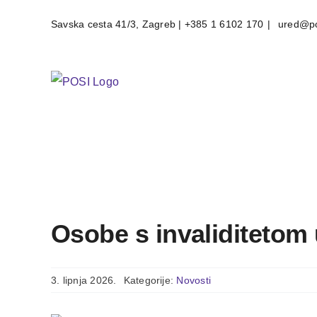
Skip
Savska cesta 41/3, Zagreb | +385 1 6102 170
|
ured@po
to
content
Osobe s invaliditetom
3. lipnja 2026.
Kategorije:
Novosti