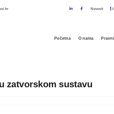
si.hr
Novosti
I
Početna
O nama
Pravni
 u zatvorskom sustavu