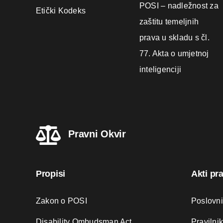
POSI – nadležnost za
Etički Kodeks
zaštitu temeljnih
prava u skladu s čl.
77. Akta o umjetnoj
inteligenciji
Pravni Okvir
Propisi
Akti pr
Zakon o POSI
Poslovn
Disability Ombudsman Act
Pravilni