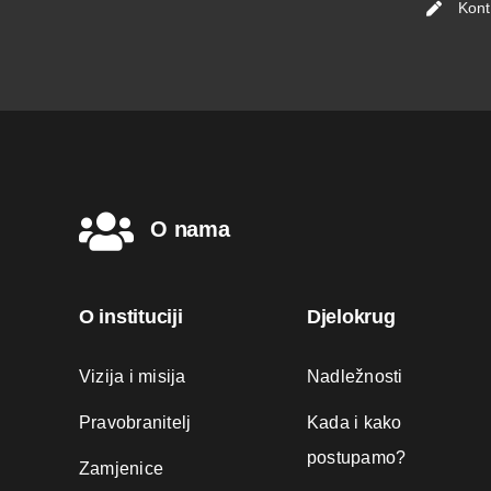
Kont
O nama
O instituciji
Djelokrug
Vizija i misija
Nadležnosti
Pravobranitelj
Kada i kako
postupamo?
Zamjenice