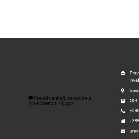
Prav
inva
Savs
OIB
+385
+385
ured