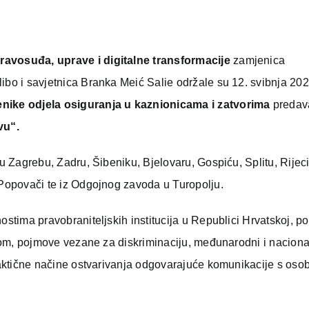
ravosuđa, uprave i digitalne transformacije
zamjenica
ibo i savjetnica Branka Meić Salie održale su 12. svibnja 202
enike odjela osiguranja u kaznionicama i zatvorima
predav
vu“.
 u Zagrebu, Zadru, Šibeniku, Bjelovaru, Gospiću, Splitu, Rijeci,
-Popovači te iz Odgojnog zavoda u Turopolju.
nostima pravobraniteljskih institucija u Republici Hrvatskoj, 
tetom, pojmove vezane za diskriminaciju, međunarodni i naciona
 praktične načine ostvarivanja odgovarajuće komunikacije s os