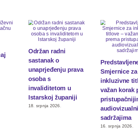
Održan radni
čaj
sastanak o
Predstavljen
unaprjeđenju prava
Smjernice za
osoba s
inkluzivne tit
invaliditetom u
važan korak
Istarskoj županiji
pristupačnij
18. srpnja 2026.
audiovizualn
sadržajima
16. srpnja 2026.