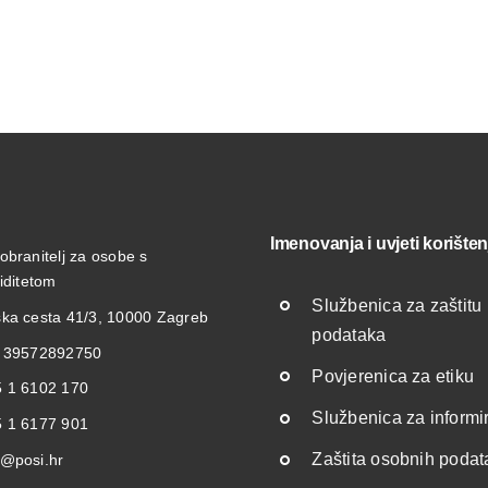
Imenovanja i uvjeti korišten
obranitelj za osobe s
liditetom
Službenica za zaštitu
ka cesta 41/3, 10000 Zagreb
podataka
: 39572892750
Povjerenica za etiku
 1 6102 170
Službenica za informi
 1 6177 901
Zaštita osobnih poda
@posi.hr