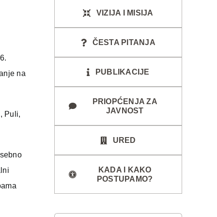
VIZIJA I MISIJA
ČESTA PITANJA
6.
PUBLIKACIJE
anje na
PRIOPĆENJA ZA
JAVNOST
 Puli,
URED
posebno
KADA I KAKO
lni
POSTUPAMO?
obama