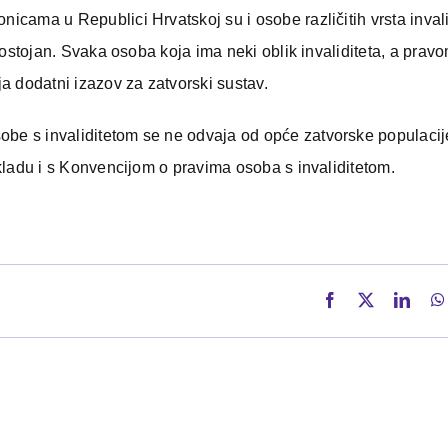
nicama u Republici Hrvatskoj su i osobe različitih vrsta invali
e postojan. Svaka osoba koja ima neki oblik invaliditeta, a prav
a dodatni izazov za zatvorski sustav.
obe s invaliditetom se ne odvaja od opće zatvorske populaci
 skladu i s Konvencijom o pravima osoba s invaliditetom.