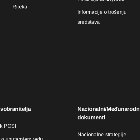
Rijeka
Informacije o trošenju
sredstava
avobranitelja
Nacionalni/Međunarodn
dokumenti
ik POSI
Nacionalne strategije
k o unutarnjem redu