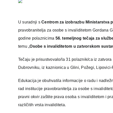
U suradnji s
Centrom za izobrazbu Ministarstva p
pravobranitelja za osobe s invaliditetom Gordana Gl
godine polaznicima
56. temeljnog tečaja za služb
temu „
Osobe s invaliditetom u zatvorskom susta
Tečaju je prisustvovalo/la 31 polaznik/ca iz zatvora
Dubrovniku, iz kaznionica u Glini, Požegi, Lipovici
Edukacija je obuhvatila informacije o radu i nadlež
rad institucije pravobranitelja za osobe s invalidi
pravni okvir zaštite prava osoba s invaliditetom i
različitih vrsta invaliditeta.