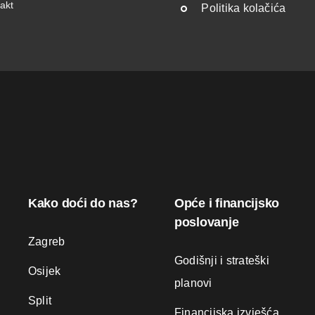
akt
Politika kolačića
Kako doći do nas?
Opće i financijsko
poslovanje
Zagreb
Godišnji i strateški
Osijek
planovi
Split
Financijska izvješća