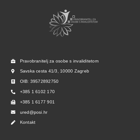
Pravobranitelj za osobe s invaliditetom
Savska cesta 41/3, 10000 Zagreb
OIB: 39572892750
+385 1 6102 170
+385 1 6177 901
ured@posi.hr
Kontakt