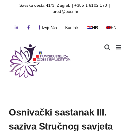
Skip
Savska cesta 41/3, Zagreb | +385 1 6102 170
|
ured@posi.hr
to
content
Izvješća
Kontakt
HR
EN
Osnivački sastanak III.
saziva Stručnog savjeta