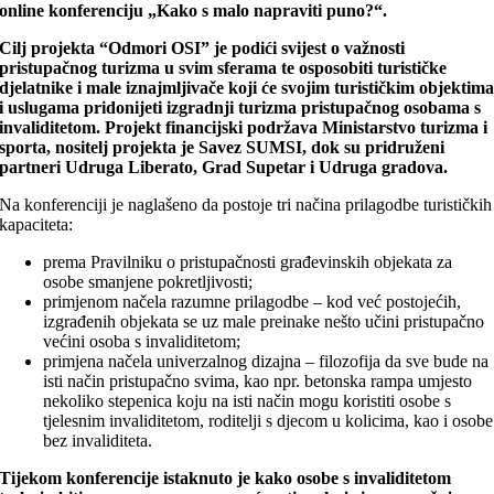
online konferenciju „Kako s malo napraviti puno?“.
Cilj projekta “Odmori OSI” je podići svijest o važnosti
pristupačnog turizma u svim sferama te osposobiti turističke
djelatnike i male iznajmljivače koji će svojim turističkim objektim
i uslugama pridonijeti izgradnji turizma pristupačnog osobama s
invaliditetom. Projekt financijski podržava Ministarstvo turizma i
sporta, nositelj projekta je Savez SUMSI, dok su pridruženi
partneri Udruga Liberato, Grad Supetar i Udruga gradova.
Na konferenciji je naglašeno da postoje tri načina prilagodbe turističkih
kapaciteta:
prema Pravilniku o pristupačnosti građevinskih objekata za
osobe smanjene pokretljivosti;
primjenom načela razumne prilagodbe – kod već postojećih,
izgrađenih objekata se uz male preinake nešto učini pristupačno
većini osoba s invaliditetom;
primjena načela univerzalnog dizajna – filozofija da sve bude na
isti način pristupačno svima, kao npr. betonska rampa umjesto
nekoliko stepenica koju na isti način mogu koristiti osobe s
tjelesnim invaliditetom, roditelji s djecom u kolicima, kao i osobe
bez invaliditeta.
Tijekom konferencije istaknuto je kako osobe s invaliditetom