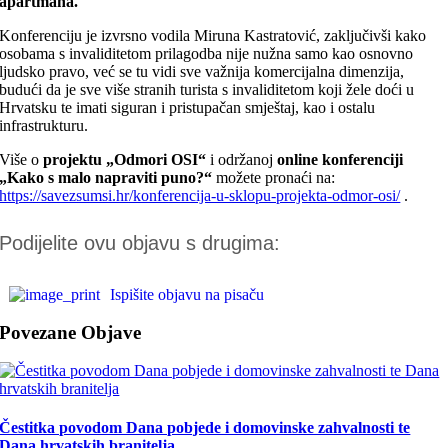
apartmana.
Konferenciju je izvrsno vodila Miruna Kastratović, zaključivši kako
osobama s invaliditetom prilagodba nije nužna samo kao osnovno
ljudsko pravo, već se tu vidi sve važnija komercijalna dimenzija,
budući da je sve više stranih turista s invaliditetom koji žele doći u
Hrvatsku te imati siguran i pristupačan smještaj, kao i ostalu
infrastrukturu.
Više o
projektu „Odmori OSI“
i održanoj
online konferenciji
„Kako s malo napraviti puno?“
možete pronaći na:
https://savezsumsi.hr/konferencija-u-sklopu-projekta-odmor-osi/
.
Podijelite ovu objavu s drugima:
Ispišite objavu na pisaču
Povezane Objave
Čestitka povodom Dana pobjede i domovinske zahvalnosti te
Dana hrvatskih branitelja