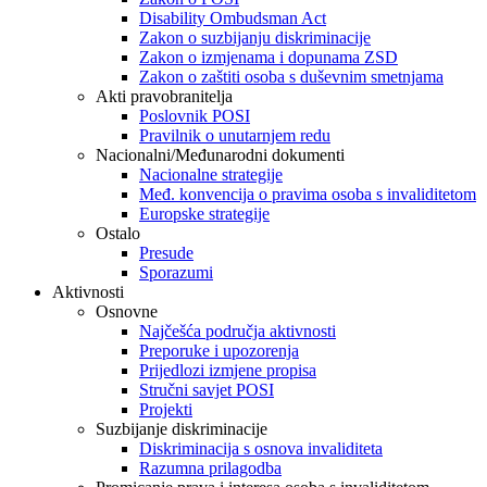
Disability Ombudsman Act
Zakon o suzbijanju diskriminacije
Zakon o izmjenama i dopunama ZSD
Zakon o zaštiti osoba s duševnim smetnjama
Akti pravobranitelja
Poslovnik POSI
Pravilnik o unutarnjem redu
Nacionalni/Međunarodni dokumenti
Nacionalne strategije
Međ. konvencija o pravima osoba s invaliditetom
Europske strategije
Ostalo
Presude
Sporazumi
Aktivnosti
Osnovne
Najčešća područja aktivnosti
Preporuke i upozorenja
Prijedlozi izmjene propisa
Stručni savjet POSI
Projekti
Suzbijanje diskriminacije
Diskriminacija s osnova invaliditeta
Razumna prilagodba