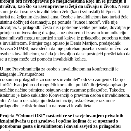
trebaju biti ravnopravne po mogućnostima koje im se pružaju u
društvu, kao što su ravnopravne u želji da uživaju u životu.
Nema
sumnje da i osobe s invaliditetom žele (kao i svi ostali) biti/postati
turisti na željenim destinacijama. Osobe s invaliditetom kao turisti žele
uistinu doživjeti destinaciju, pa ponuda “sunce i more”, više nije
dovoljna. U prilagodbi često nisu potrebne velike preinake, dovoljna je
primjena univerzalnog dizajna, a uz otvorenu i izravnu komunikaciju
iznajmljivači mogu unaprijed znati kakva je prilagodba potrebna turistu
s invaliditetom. Primjer toga opisao je Denis Marijon, predsjednik
Saveza SUMSI, navodeći i da nije potreban poseban sanitarni čvor za
osobe s invaliditetom, već da je dovoljno da se postojeći proširi tako da
se u njega može ući pomoću invalidskih kolica.
U ime Pravobranitelja za osobe s invaliditetom na konferenciji je
izlaganje „Pristupačnost
i razumna prilagodba za osobe s invaliditet“ održao zamjenik Darijo
Jurišić. Kao jedno od mogućih korisnih i praktičnih rješenja opisao je
različite načine primjene osiguravanje razumne prilagodbe. Također,
istaknuo je kako sukladno Konvenciji o pravima osoba s invaliditetom,
ali i Zakonu o suzbijanju diskriminacije, uskraćivanje razumne
prilagodbe je diskriminaciju na osnovi invaliditeta.
Projekt “Odmori OSI” nastavit će se i savjetovanjem privatnih
iznajmljivača u pet gradova i općina kojima će se upoznati s
potrebama gosta s invaliditetom i davati savjeti za prilagodbu