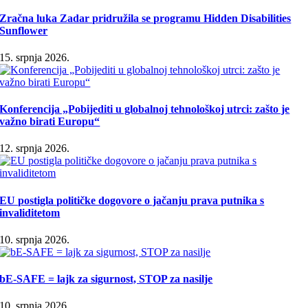
Zračna luka Zadar pridružila se programu Hidden Disabilities
Sunflower
15. srpnja 2026.
Konferencija „Pobijediti u globalnoj tehnološkoj utrci: zašto je
važno birati Europu“
12. srpnja 2026.
EU postigla političke dogovore o jačanju prava putnika s
invaliditetom
10. srpnja 2026.
bE-SAFE = lajk za sigurnost, STOP za nasilje
10. srpnja 2026.