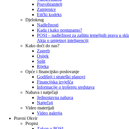
Pravobranitelj
Zamjenice
Etički kodeks
Djelokrug
Nadležnosti
Kada i kako postupamo?
POSI – nadležnost za zaštitu temeljnih prava u skla
Akta o umjetnoj inteligenciji
Kako doći do nas?
Zagreb
Osijek
Split
Rijeka
Opće i financijsko poslovanje
Godišnji i strateški planovi
Financijska izvješća
Informacije o trošenju sredstava
Nabava i natječaji
Jednostavna nabava
Natječaji
Video materijali
Video galerija
Pravni Okvir
Propisi
Zakon o POSI