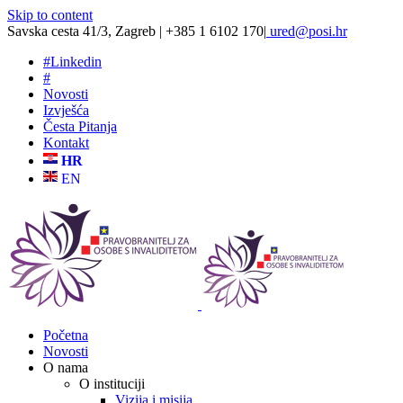
Skip to content
Savska cesta 41/3, Zagreb | +385 1 6102 170
|
ured@posi.hr
#
Linkedin
#
Novosti
Izvješća
Česta Pitanja
Kontakt
HR
EN
Početna
Novosti
O nama
O instituciji
Vizija i misija