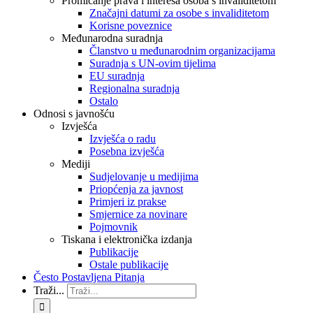
Promicanje prava i interesa osoba s invaliditetom
Značajni datumi za osobe s invaliditetom
Korisne poveznice
Međunarodna suradnja
Članstvo u međunarodnim organizacijama
Suradnja s UN-ovim tijelima
EU suradnja
Regionalna suradnja
Ostalo
Odnosi s javnošću
Izvješća
Izvješća o radu
Posebna izvješća
Mediji
Sudjelovanje u medijima
Priopćenja za javnost
Primjeri iz prakse
Smjernice za novinare
Pojmovnik
Tiskana i elektronička izdanja
Publikacije
Ostale publikacije
Često Postavljena Pitanja
Traži...