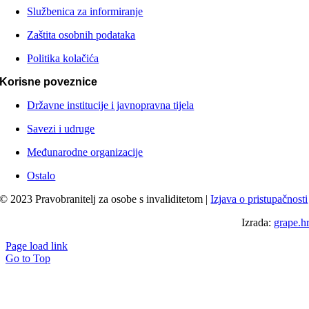
Službenica za informiranje
Zaštita osobnih podataka
Politika kolačića
Korisne poveznice
Državne institucije i javnopravna tijela
Savezi i udruge
Međunarodne organizacije
Ostalo
© 2023 Pravobranitelj za osobe s invaliditetom |
Izjava o pristupačnosti
Izrada:
grape.h
Page load link
Go to Top