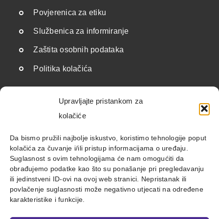
Povjerenica za etiku
Službenica za informiranje
Zaštita osobnih podataka
Politika kolačića
Upravljajte pristankom za
Korisne poveznice
kolačiće
Državne institucije i javnopravna tijela
Da bismo pružili najbolje iskustvo, koristimo tehnologije poput
kolačića za čuvanje i/ili pristup informacijama o uređaju.
Savezi i udruge
Suglasnost s ovim tehnologijama će nam omogućiti da
obrađujemo podatke kao što su ponašanje pri pregledavanju
Međunarodne organizacije
ili jedinstveni ID-ovi na ovoj web stranici. Nepristanak ili
povlačenje suglasnosti može negativno utjecati na određene
Ostalo
karakteristike i funkcije.