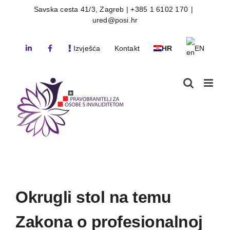
Skip
Savska cesta 41/3, Zagreb | +385 1 6102 170
|
ured@posi.hr
to
content
Izvješća
Kontakt
HR
EN
Okrugli stol na temu
Zakona o profesionalnoj