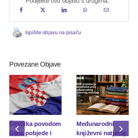
Podijelite ovu objavu s drugima:
Ispišite objavu na pisaču
Povezane Objave
Čestitka povodom
Međunarodni
Dana pobjede i
književni natječaj