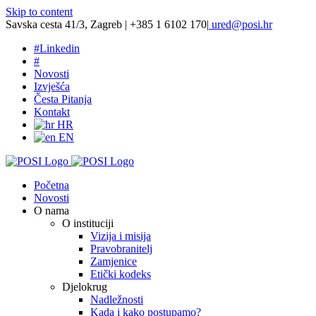
Skip to content
Savska cesta 41/3, Zagreb | +385 1 6102 170
|
ured@posi.hr
#
Linkedin
#
Novosti
Izvješća
Česta Pitanja
Kontakt
HR
EN
Početna
Novosti
O nama
O instituciji
Vizija i misija
Pravobranitelj
Zamjenice
Etički kodeks
Djelokrug
Nadležnosti
Kada i kako postupamo?