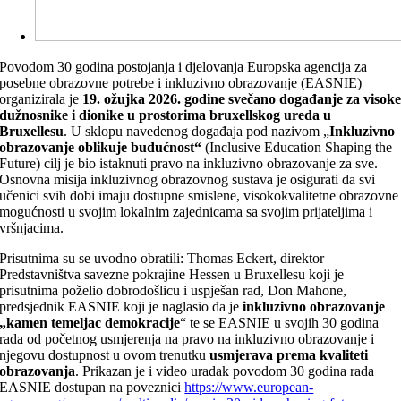
Povodom 30 godina postojanja i djelovanja Europska agencija za
posebne obrazovne potrebe i inkluzivno obrazovanje (EASNIE)
organizirala je
19. ožujka 2026. godine
svečano događanje za visok
dužnosnike i dionike u prostorima bruxellskog ureda u
Bruxellesu
. U sklopu navedenog događaja pod nazivom „
Inkluzivno
obrazovanje oblikuje budućnost“
(Inclusive Education Shaping the
Future) cilj je bio istaknuti pravo na inkluzivno obrazovanje za sve.
Osnovna misija inkluzivnog obrazovnog sustava je osigurati da svi
učenici svih dobi imaju dostupne smislene, visokokvalitetne obrazovne
mogućnosti u svojim lokalnim zajednicama sa svojim prijateljima i
vršnjacima.
Prisutnima su se uvodno obratili: Thomas Eckert, direktor
Predstavništva savezne pokrajine Hessen u Bruxellesu koji je
prisutnima poželio dobrodošlicu i uspješan rad, Don Mahone,
predsjednik EASNIE koji je naglasio da je
inkluzivno obrazovanje
„kamen temeljac demokracije
“ te se EASNIE u svojih 30 godina
rada od početnog usmjerenja na pravo na inkluzivno obrazovanje i
njegovu dostupnost u ovom trenutku
usmjerava prema kvaliteti
obrazovanja
. Prikazan je i video uradak povodom 30 godina rada
EASNIE dostupan na poveznici
https://www.european-