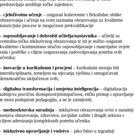
predstavljaju središnje točke zajednice;
–
cjeloživotno učenje
– osigurati koherentne i fleksibilne oblike
obrazovanja i učenja na svim razinama obrazovanja uz kvalitetne
tranzicijske procese te mogućnost prekvalifikacije
–
osposobljavanje i dobrobit učitelja/nastavnika
– učitelji su
centralna točka inkluzivnog obrazovanja te im je nužno osigurati
kvalitetno i kontinuirano stručno osposobljavanje i materijalne uvjete
rada i podrške s ciljem osiguravanja zadovoljavanja potreba svih
učenika;
–
inovacije u kurikulumu i procjeni
– kurikulumi moraju biti
interdisciplinarni, temeljeni na stjecanju vještina i omogućavati
demokratičnu uključenost svih;
–
digitalna transformacija i umjetna inteligencija
– digitalizacija
zahtijeva pravičnu dostupnost/pristupačnost, etički pristup i upravljanje
te mora podupirati pedagogiju, a ne je zamijeniti;
–
međusektorska suradnja
– inkluzivno obrazovanja ovisi o suradnji
sustava obrazovanja, zdravstva, socijalne zaštite i drugih sektora s
ciljem adresiranja kompleksnih potreba učenika
–
inkluzivno upravljanje i vodstvo
– jako bitno u izgradnji