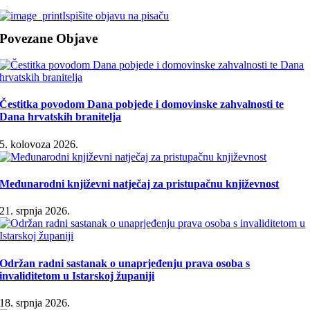
Ispišite objavu na pisaču
Povezane Objave
Čestitka povodom Dana pobjede i domovinske zahvalnosti te
Dana hrvatskih branitelja
5. kolovoza 2026.
Međunarodni književni natječaj za pristupačnu književnost
21. srpnja 2026.
Održan radni sastanak o unaprjeđenju prava osoba s
invaliditetom u Istarskoj županiji
18. srpnja 2026.