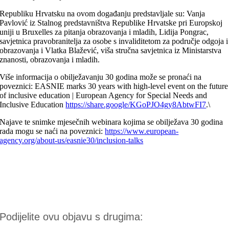
Republiku Hrvatsku na ovom događanju predstavljale su: Vanja
Pavlović iz Stalnog predstavništva Republike Hrvatske pri Europskoj
uniji u Bruxelles za pitanja obrazovanja i mladih, Lidija Pongrac,
savjetnica pravobranitelja za osobe s invaliditetom za područje odgoja i
obrazovanja i Vlatka Blažević, viša stručna savjetnica iz Ministarstva
znanosti, obrazovanja i mladih.
Više informacija o obilježavanju 30 godina može se pronaći na
poveznici: EASNIE marks 30 years with high-level event on the future
of inclusive education | European Agency for Special Needs and
Inclusive Education
https://share.google/KGoPJO4gy8AbtwFI7
.\
Najave te snimke mjesečnih webinara kojima se obilježava 30 godina
rada mogu se naći na poveznici:
https://www.european-
agency.org/about-us/easnie30/inclusion-talks
Podijelite ovu objavu s drugima: