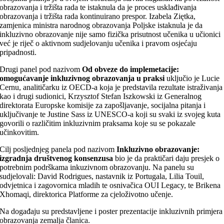
obrazovanja i tržišta rada te istaknula da je proces usklađivanja
obrazovanja i tržišta rada kontinuirano prespor. Izabela Ziętka,
zamjenica ministra narodnog obrazovanja Poljske istaknula je da
inkluzivno obrazovanje nije samo fizička prisutnost učenika u učionici
već je riječ o aktivnom sudjelovanju učenika i pravom osjećaju
pripadnosti.
Drugi panel pod nazivom
Od obveze do implemetacije:
omogućavanje inkluzivnog obrazovanja u praksi
uključio je Lucie
Cernu, analitičarku iz OECD-a koja je predstavila rezultate istraživanja
kao i drugi sudionici, Krzysztof Stefan Iszkowski iz Generalnog
direktorata Europske komisije za zapošljavanje, socijalna pitanja i
uključivanje te Justine Sass iz UNESCO-a koji su svaki iz svojeg kuta
govorili o različitim inkluzivnim praksama koje su se pokazale
učinkovitim.
Cilj posljednjeg panela pod nazivom
Inkluzivno obrazovanje:
izgradnja društvenog konsenzusa
bio je da praktičari daju presjek o
potrebnim podrškama inkuzivnom obrazovanju. Na panelu su
sudjelovali: David Rodrigues, nastavnik iz Portugala, Lilia Touil,
odvjetnica i zagovornica mladih te osnivačica OUI Legacy, te Brikena
Xhomaqi, direktorica Platforme za cjeloživotno učenje.
Na događaju su predstavljene i poster prezentacije inkluzivnih primjera
obrazovanja zemalja članica.