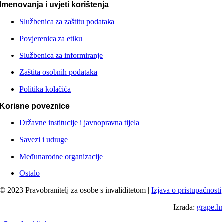
Imenovanja i uvjeti korištenja
Službenica za zaštitu podataka
Povjerenica za etiku
Službenica za informiranje
Zaštita osobnih podataka
Politika kolačića
Korisne poveznice
Državne institucije i javnopravna tijela
Savezi i udruge
Međunarodne organizacije
Ostalo
© 2023 Pravobranitelj za osobe s invaliditetom |
Izjava o pristupačnosti
Izrada:
grape.h