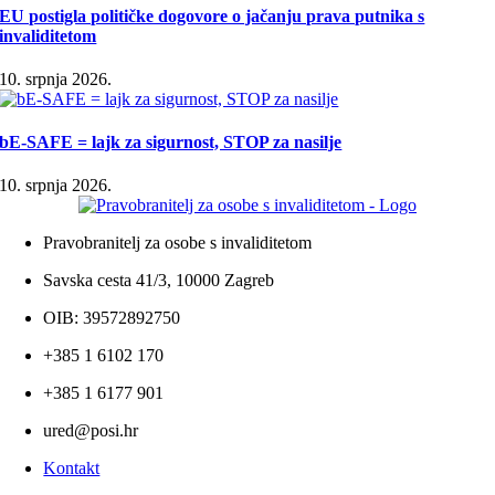
EU postigla političke dogovore o jačanju prava putnika s
invaliditetom
10. srpnja 2026.
bE-SAFE = lajk za sigurnost, STOP za nasilje
10. srpnja 2026.
Pravobranitelj za osobe s invaliditetom
Savska cesta 41/3, 10000 Zagreb
OIB: 39572892750
+385 1 6102 170
+385 1 6177 901
ured@posi.hr
Kontakt