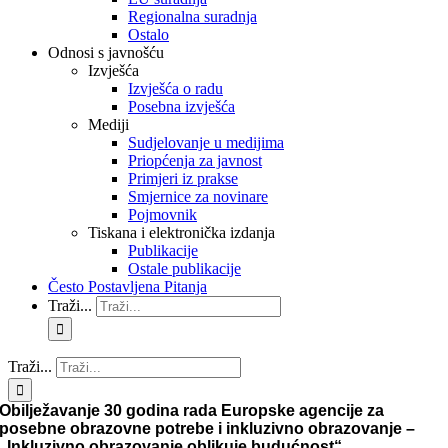
Regionalna suradnja
Ostalo
Odnosi s javnošću
Izvješća
Izvješća o radu
Posebna izvješća
Mediji
Sudjelovanje u medijima
Priopćenja za javnost
Primjeri iz prakse
Smjernice za novinare
Pojmovnik
Tiskana i elektronička izdanja
Publikacije
Ostale publikacije
Često Postavljena Pitanja
Traži...
Traži...
Obilježavanje 30 godina rada Europske agencije za
posebne obrazovne potrebe i inkluzivno obrazovanje –
„Inkluzivno obrazovanje oblikuje budućnost“