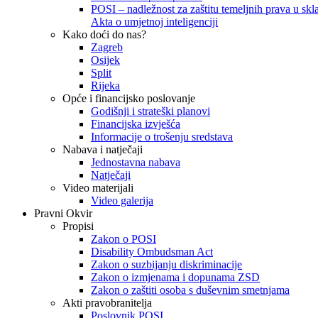
POSI – nadležnost za zaštitu temeljnih prava u skla
Akta o umjetnoj inteligenciji
Kako doći do nas?
Zagreb
Osijek
Split
Rijeka
Opće i financijsko poslovanje
Godišnji i strateški planovi
Financijska izvješća
Informacije o trošenju sredstava
Nabava i natječaji
Jednostavna nabava
Natječaji
Video materijali
Video galerija
Pravni Okvir
Propisi
Zakon o POSI
Disability Ombudsman Act
Zakon o suzbijanju diskriminacije
Zakon o izmjenama i dopunama ZSD
Zakon o zaštiti osoba s duševnim smetnjama
Akti pravobranitelja
Poslovnik POSI