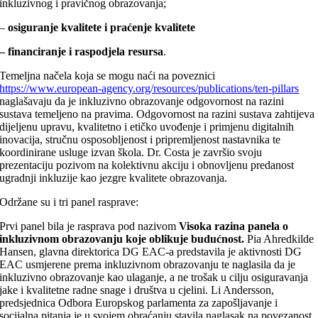
inkluzivnog i pravičnog obrazovanja;
–
osiguranje kvalitete i praćenje kvalitete
– financiranje i raspodjela resursa
.
Temeljna načela koja se mogu naći na poveznici
https://www.european-agency.org/resources/publications/ten-pillars
naglašavaju da je inkluzivno obrazovanje odgovornost na razini
sustava temeljeno na pravima. Odgovornost na razini sustava zahtijeva
dijeljenu upravu, kvalitetno i etičko uvođenje i primjenu digitalnih
inovacija, stručnu osposobljenost i pripremljenost nastavnika te
koordinirane usluge izvan škola. Dr. Costa je završio svoju
prezentaciju pozivom na kolektivnu akciju i obnovljenu predanost
ugradnji inkluzije kao jezgre kvalitete obrazovanja.
Održane su i tri panel rasprave:
Prvi panel bila je rasprava pod nazivom
Visoka razina panela o
inkluzivnom obrazovanju koje oblikuje budućnost.
Pia Ahredkilde
Hansen, glavna direktorica DG EAC-a predstavila je aktivnosti DG
EAC usmjerene prema inkluzivnom obrazovanju te naglasila da je
inkluzivno obrazovanje kao ulaganje, a ne trošak u cilju osiguravanja
jake i kvalitetne radne snage i društva u cjelini. Li Andersson,
predsjednica Odbora Europskog parlamenta za zapošljavanje i
socijalna pitanja je u svojem obraćanju stavila naglasak na povezanost