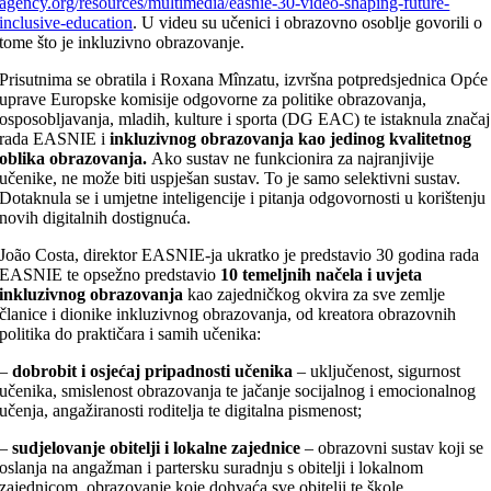
agency.org/resources/multimedia/easnie-30-video-shaping-future-
inclusive-education
. U videu su učenici i obrazovno osoblje govorili o
tome što je inkluzivno obrazovanje.
Prisutnima se obratila i Roxana Mînzatu, izvršna potpredsjednica Opće
uprave Europske komisije odgovorne za politike obrazovanja,
osposobljavanja, mladih, kulture i sporta (DG EAC) te istaknula značaj
rada EASNIE i
inkluzivnog obrazovanja kao jedinog kvalitetnog
oblika obrazovanja.
Ako sustav ne funkcionira za najranjivije
učenike, ne može biti uspješan sustav. To je samo selektivni sustav.
Dotaknula se i umjetne inteligencije i pitanja odgovornosti u korištenju
novih digitalnih dostignuća.
João Costa, direktor EASNIE-ja ukratko je predstavio 30 godina rada
EASNIE te opsežno predstavio
10 temeljnih načela i uvjeta
inkluzivnog obrazovanja
kao zajedničkog okvira za sve zemlje
članice i dionike inkluzivnog obrazovanja, od kreatora obrazovnih
politika do praktičara i samih učenika:
–
dobrobit i osjećaj pripadnosti učenika
– uključenost, sigurnost
učenika, smislenost obrazovanja te jačanje socijalnog i emocionalnog
učenja, angažiranosti roditelja te digitalna pismenost;
–
sudjelovanje obitelji i lokalne zajednice
– obrazovni sustav koji se
oslanja na angažman i partersku suradnju s obitelji i lokalnom
zajednicom, obrazovanje koje dohvaća sve obitelji te škole