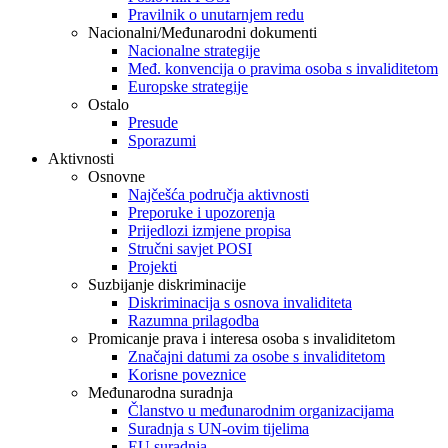
Pravilnik o unutarnjem redu
Nacionalni/Međunarodni dokumenti
Nacionalne strategije
Međ. konvencija o pravima osoba s invaliditetom
Europske strategije
Ostalo
Presude
Sporazumi
Aktivnosti
Osnovne
Najčešća područja aktivnosti
Preporuke i upozorenja
Prijedlozi izmjene propisa
Stručni savjet POSI
Projekti
Suzbijanje diskriminacije
Diskriminacija s osnova invaliditeta
Razumna prilagodba
Promicanje prava i interesa osoba s invaliditetom
Značajni datumi za osobe s invaliditetom
Korisne poveznice
Međunarodna suradnja
Članstvo u međunarodnim organizacijama
Suradnja s UN-ovim tijelima
EU suradnja