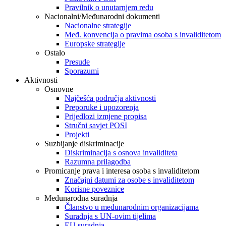
Pravilnik o unutarnjem redu
Nacionalni/Međunarodni dokumenti
Nacionalne strategije
Međ. konvencija o pravima osoba s invaliditetom
Europske strategije
Ostalo
Presude
Sporazumi
Aktivnosti
Osnovne
Najčešća područja aktivnosti
Preporuke i upozorenja
Prijedlozi izmjene propisa
Stručni savjet POSI
Projekti
Suzbijanje diskriminacije
Diskriminacija s osnova invaliditeta
Razumna prilagodba
Promicanje prava i interesa osoba s invaliditetom
Značajni datumi za osobe s invaliditetom
Korisne poveznice
Međunarodna suradnja
Članstvo u međunarodnim organizacijama
Suradnja s UN-ovim tijelima
EU suradnja