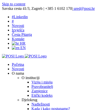
Skip to content
Savska cesta 41/3, Zagreb | +385 1 6102 170
|
ured@posi.hr
#
Linkedin
#
Novosti
Izvješća
Česta Pitanja
Kontakt
HR
EN
Početna
Novosti
O nama
O instituciji
Vizija i misija
Pravobranitelj
Zamjenice
Etički kodeks
Djelokrug
Nadležnosti
Kada i kako postupamo?