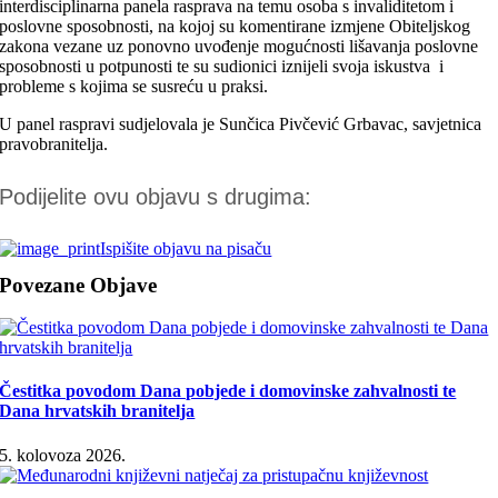
interdisciplinarna panela rasprava na temu osoba s invaliditetom i
poslovne sposobnosti, na kojoj su komentirane izmjene Obiteljskog
zakona vezane uz ponovno uvođenje mogućnosti lišavanja poslovne
sposobnosti u potpunosti te su sudionici iznijeli svoja iskustva i
probleme s kojima se susreću u praksi.
U panel raspravi sudjelovala je Sunčica Pivčević Grbavac, savjetnica
pravobranitelja.
Podijelite ovu objavu s drugima:
Ispišite objavu na pisaču
Povezane Objave
Čestitka povodom Dana pobjede i domovinske zahvalnosti te
Dana hrvatskih branitelja
5. kolovoza 2026.