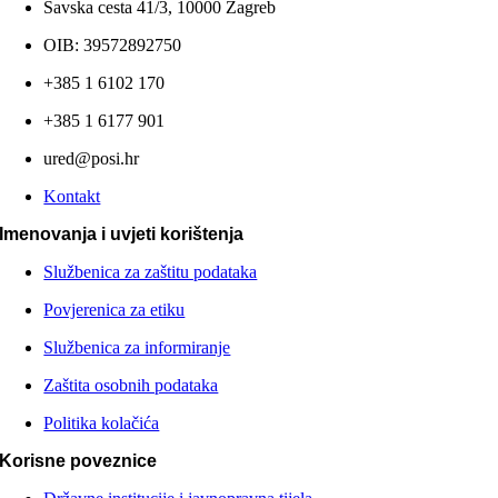
Savska cesta 41/3, 10000 Zagreb
OIB: 39572892750
+385 1 6102 170
+385 1 6177 901
ured@posi.hr
Kontakt
Imenovanja i uvjeti korištenja
Službenica za zaštitu podataka
Povjerenica za etiku
Službenica za informiranje
Zaštita osobnih podataka
Politika kolačića
Korisne poveznice