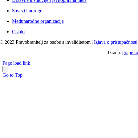
Državne institucije i javnopravna tijela
Savezi i udruge
Međunarodne organizacije
Ostalo
© 2023 Pravobranitelj za osobe s invaliditetom |
Izjava o pristupačnosti
Izrada:
grape.h
Page load link
Go to Top