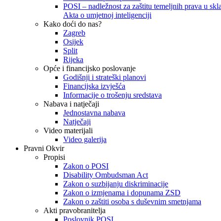
POSI – nadležnost za zaštitu temeljnih prava u skla
Akta o umjetnoj inteligenciji
Kako doći do nas?
Zagreb
Osijek
Split
Rijeka
Opće i financijsko poslovanje
Godišnji i strateški planovi
Financijska izvješća
Informacije o trošenju sredstava
Nabava i natječaji
Jednostavna nabava
Natječaji
Video materijali
Video galerija
Pravni Okvir
Propisi
Zakon o POSI
Disability Ombudsman Act
Zakon o suzbijanju diskriminacije
Zakon o izmjenama i dopunama ZSD
Zakon o zaštiti osoba s duševnim smetnjama
Akti pravobranitelja
Poslovnik POSI