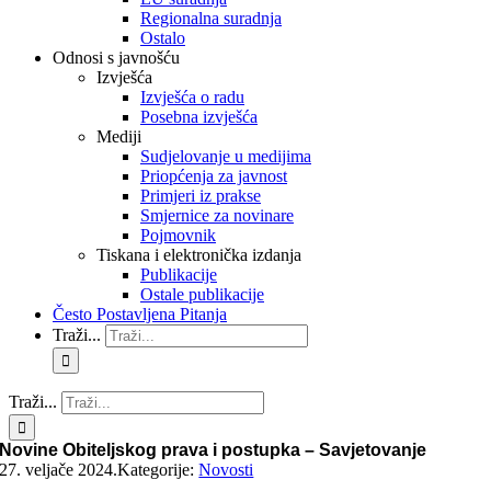
Regionalna suradnja
Ostalo
Odnosi s javnošću
Izvješća
Izvješća o radu
Posebna izvješća
Mediji
Sudjelovanje u medijima
Priopćenja za javnost
Primjeri iz prakse
Smjernice za novinare
Pojmovnik
Tiskana i elektronička izdanja
Publikacije
Ostale publikacije
Često Postavljena Pitanja
Traži...
Traži...
Novine Obiteljskog prava i postupka – Savjetovanje
27. veljače 2024.
Kategorije:
Novosti