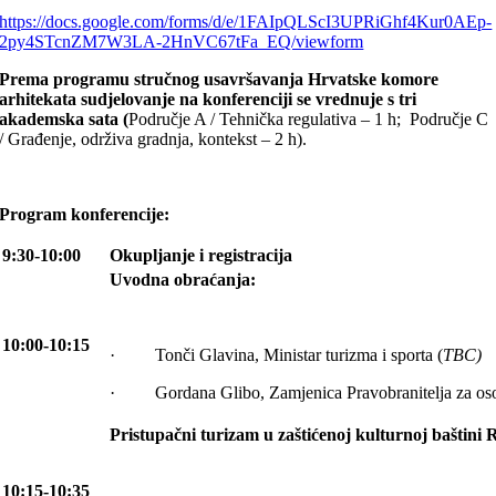
https://docs.google.com/forms/d/e/1FAIpQLScI3UPRiGhf4Kur0AEp-
2py4STcnZM7W3LA-2HnVC67tFa_EQ/viewform
Prema programu stručnog usavršavanja Hrvatske komore
arhitekata sudjelovanje na konferenciji se vrednuje s tri
akademska sata (
Područje A / Tehnička regulativa – 1 h; Područje C
/ Građenje, održiva gradnja, kontekst – 2 h).
Program konferencije:
9:30-10:00
Okupljanje i registracija
Uvodna obraćanja:
10:00-10:15
· Tonči Glavina, Ministar turizma i sporta (
TBC)
· Gordana Glibo, Zamjenica Pravobranitelja za osob
Pristupačni turizam u zaštićenoj kulturnoj baštini
10:15-10:35