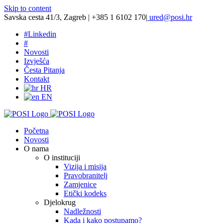
Skip to content
Savska cesta 41/3, Zagreb | +385 1 6102 170
|
ured@posi.hr
#
Linkedin
#
Novosti
Izvješća
Česta Pitanja
Kontakt
HR
EN
Početna
Novosti
O nama
O instituciji
Vizija i misija
Pravobranitelj
Zamjenice
Etički kodeks
Djelokrug
Nadležnosti
Kada i kako postupamo?