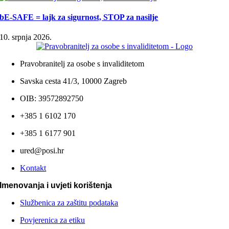
bE-SAFE = lajk za sigurnost, STOP za nasilje
10. srpnja 2026.
Pravobranitelj za osobe s invaliditetom
Savska cesta 41/3, 10000 Zagreb
OIB: 39572892750
+385 1 6102 170
+385 1 6177 901
ured@posi.hr
Kontakt
Imenovanja i uvjeti korištenja
Službenica za zaštitu podataka
Povjerenica za etiku