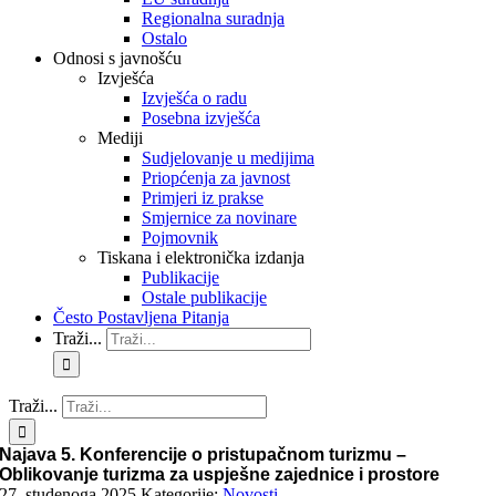
Regionalna suradnja
Ostalo
Odnosi s javnošću
Izvješća
Izvješća o radu
Posebna izvješća
Mediji
Sudjelovanje u medijima
Priopćenja za javnost
Primjeri iz prakse
Smjernice za novinare
Pojmovnik
Tiskana i elektronička izdanja
Publikacije
Ostale publikacije
Često Postavljena Pitanja
Traži...
Traži...
Najava 5. Konferencije o pristupačnom turizmu –
Oblikovanje turizma za uspješne zajednice i prostore
27. studenoga 2025.
Kategorije:
Novosti