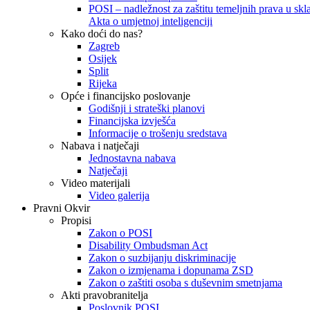
POSI – nadležnost za zaštitu temeljnih prava u skla
Akta o umjetnoj inteligenciji
Kako doći do nas?
Zagreb
Osijek
Split
Rijeka
Opće i financijsko poslovanje
Godišnji i strateški planovi
Financijska izvješća
Informacije o trošenju sredstava
Nabava i natječaji
Jednostavna nabava
Natječaji
Video materijali
Video galerija
Pravni Okvir
Propisi
Zakon o POSI
Disability Ombudsman Act
Zakon o suzbijanju diskriminacije
Zakon o izmjenama i dopunama ZSD
Zakon o zaštiti osoba s duševnim smetnjama
Akti pravobranitelja
Poslovnik POSI