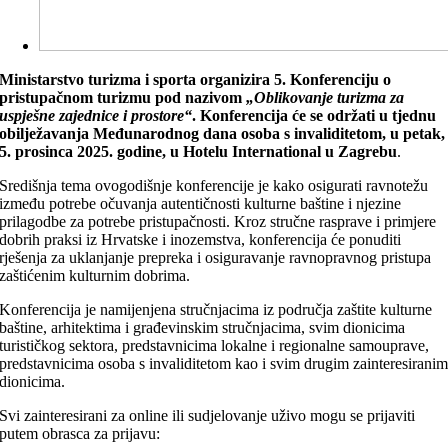
Ministarstvo turizma i sporta organizira 5. Konferenciju o
pristupačnom turizmu pod nazivom
„Oblikovanje turizma za
uspješne zajednice i prostore“
.
Konferencija će se održati u tjednu
obilježavanja Međunarodnog dana osoba s invaliditetom, u petak,
5. prosinca 2025. godine, u Hotelu International u Zagrebu
.
Središnja tema ovogodišnje konferencije je kako osigurati ravnotežu
između potrebe očuvanja autentičnosti kulturne baštine i njezine
prilagodbe za potrebe pristupačnosti. Kroz stručne rasprave i primjere
dobrih praksi iz Hrvatske i inozemstva, konferencija će ponuditi
rješenja za uklanjanje prepreka i osiguravanje ravnopravnog pristupa
zaštićenim kulturnim dobrima.
Konferencija je namijenjena stručnjacima iz područja zaštite kulturne
baštine, arhitektima i građevinskim stručnjacima, svim dionicima
turističkog sektora, predstavnicima lokalne i regionalne samouprave,
predstavnicima osoba s invaliditetom kao i svim drugim zainteresirani
dionicima.
Svi zainteresirani za online ili sudjelovanje uživo mogu se prijaviti
putem obrasca za prijavu: