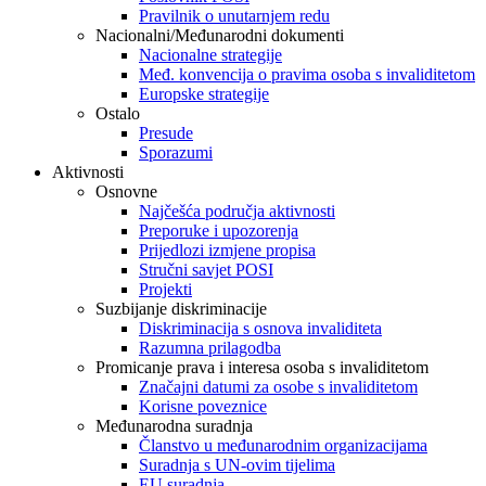
Pravilnik o unutarnjem redu
Nacionalni/Međunarodni dokumenti
Nacionalne strategije
Međ. konvencija o pravima osoba s invaliditetom
Europske strategije
Ostalo
Presude
Sporazumi
Aktivnosti
Osnovne
Najčešća područja aktivnosti
Preporuke i upozorenja
Prijedlozi izmjene propisa
Stručni savjet POSI
Projekti
Suzbijanje diskriminacije
Diskriminacija s osnova invaliditeta
Razumna prilagodba
Promicanje prava i interesa osoba s invaliditetom
Značajni datumi za osobe s invaliditetom
Korisne poveznice
Međunarodna suradnja
Članstvo u međunarodnim organizacijama
Suradnja s UN-ovim tijelima
EU suradnja