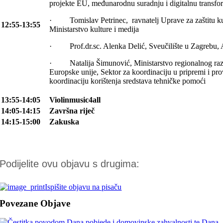
projekte EU, međunarodnu suradnju i digitalnu transfo
· Tomislav Petrinec, ravnatelj Uprave za zaštitu ku
12:55-13:55
Ministarstvo kulture i medija
· Prof.dr.sc. Alenka Delić, Sveučilište u Zagrebu, A
· Natalija Šimunović, Ministarstvo regionalnog raz
Europske unije, Sektor za koordinaciju u pripremi i pro
koordinaciju korištenja sredstava tehničke pomoći
13:55-14:05
Violinmusic4all
14:05-14:15
Završna riječ
14:15-15:00
Zakuska
Podijelite ovu objavu s drugima:
Ispišite objavu na pisaču
Povezane Objave