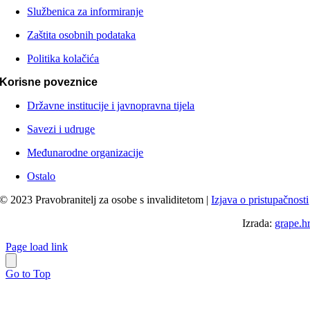
Službenica za informiranje
Zaštita osobnih podataka
Politika kolačića
Korisne poveznice
Državne institucije i javnopravna tijela
Savezi i udruge
Međunarodne organizacije
Ostalo
© 2023 Pravobranitelj za osobe s invaliditetom |
Izjava o pristupačnosti
Izrada:
grape.h
Page load link
Go to Top