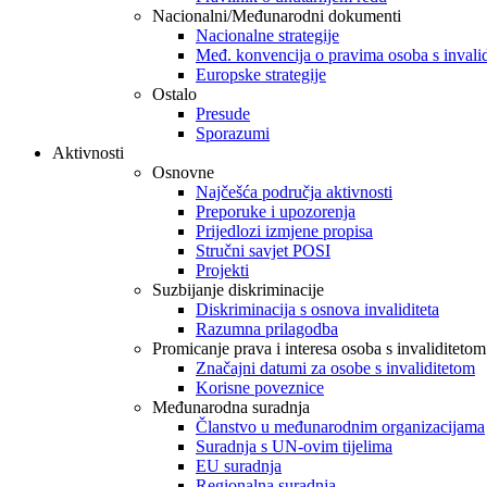
Nacionalni/Međunarodni dokumenti
Nacionalne strategije
Međ. konvencija o pravima osoba s invali
Europske strategije
Ostalo
Presude
Sporazumi
Aktivnosti
Osnovne
Najčešća područja aktivnosti
Preporuke i upozorenja
Prijedlozi izmjene propisa
Stručni savjet POSI
Projekti
Suzbijanje diskriminacije
Diskriminacija s osnova invaliditeta
Razumna prilagodba
Promicanje prava i interesa osoba s invaliditetom
Značajni datumi za osobe s invaliditetom
Korisne poveznice
Međunarodna suradnja
Članstvo u međunarodnim organizacijama
Suradnja s UN-ovim tijelima
EU suradnja
Regionalna suradnja