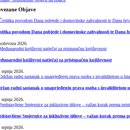
ovezane Objave
stitka povodom Dana pobjede i domovinske zahvalnosti te Dana hr
 kolovoza 2026.
đunarodni književni natječaj za pristupačnu književnost
. srpnja 2026.
ržan radni sastanak o unaprjeđenju prava osoba s invaliditetom u 
. srpnja 2026.
edstavljene Smjernice za inkluzivne titlove – važan korak prema 
. srpnja 2026.