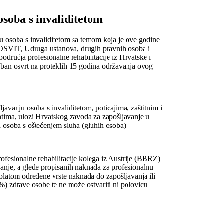
osoba s invaliditetom
ju osoba s invaliditetom sa temom koja je ove godine
 i OSVIT, Udruga ustanova, drugih pravnih osoba i
odručja profesionalne rehabilitacije iz Hrvatske i
seban osvrt na proteklih 15 godina održavanja ovog
avanju osoba s invaliditetom, poticajima, zaštitnim i
entima, ulozi Hrvatskog zavoda za zapošljavanje u
ju osoba s oštećenjem sluha (gluhih osoba).
rofesionalne rehabilitacije kolega iz Austrije (BBRZ)
anje, a glede propisanih naknada za profesionalnu
isplatom određene vrste naknada do zapošljavanja ili
) zdrave osobe te ne može ostvariti ni polovicu