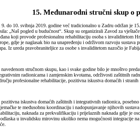
15. Međunarodni stručni skup o pr
 9. do 10. svibnja 2019. godine već tradicionalno u Zadru održan je 15.
asila: „Naš pogled u budućnost“. Skup su organizirali Zavod za vještače
ađana koji provode profesionalnu rehabilitaciju osoba s invaliditetom Hr
rope, gdje je naglasak bio na unapređenju i održivom razvoju sustava pr
pa. Iz ureda pravobraniteljice za osobe s invaliditetom nazočio je Fabija
 navedenom stručnom skupu, kao i svake godine bilo je mnoštvo predavača
tegrativnim radionicama i zamjenskim kvotama, održivosti zaštitnih radn
dručju profesionalne rehabilitacije, pozitivna iskustva domaćih i strani
 pozitivna iskustva domaćih zaštitnih i integrativnih radionica, posebno
Njemačke te međusobnu koordinaciju i nadopunjavanje njihovih sustava 
habilitaciju, naknada za prekvalifikaciju i prijelaznih naknada gdje je o
 odlaska u invalidsku mirovinu ukoliko nema mogućnosti integracije na 
će.