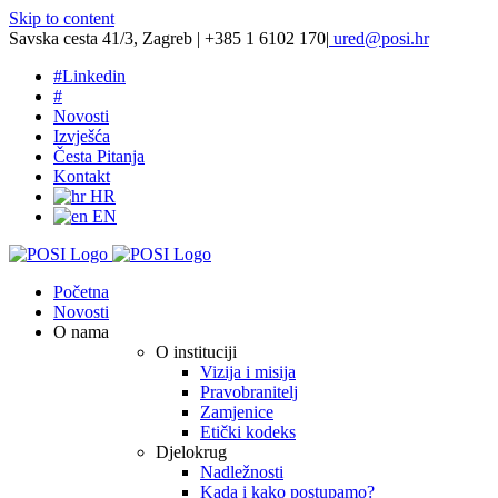
Skip to content
Savska cesta 41/3, Zagreb | +385 1 6102 170
|
ured@posi.hr
#
Linkedin
#
Novosti
Izvješća
Česta Pitanja
Kontakt
HR
EN
Početna
Novosti
O nama
O instituciji
Vizija i misija
Pravobranitelj
Zamjenice
Etički kodeks
Djelokrug
Nadležnosti
Kada i kako postupamo?