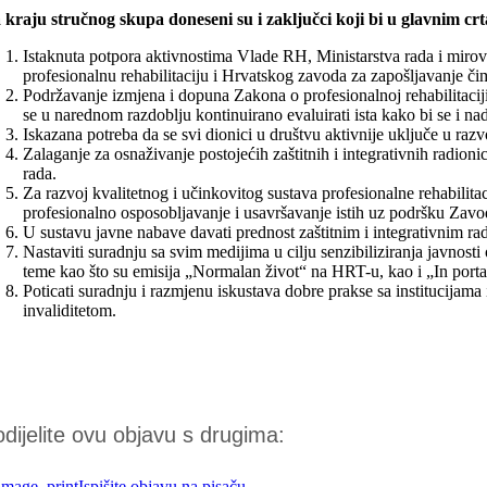
 kraju stručnog skupa doneseni su i zaključci koji bi u glavnim crt
Istaknuta potpora aktivnostima Vlade RH, Ministarstva rada i mirovi
profesionalnu rehabilitaciju i Hrvatskog zavoda za zapošljavanje čim
Podržavanje izmjena i dopuna Zakona o profesionalnoj rehabilitacij
se u narednom razdoblju kontinuirano evaluirati ista kako bi se i na
Iskazana potreba da se svi dionici u društvu aktivnije uključe u ra
Zalaganje za osnaživanje postojećih zaštitnih i integrativnih radioni
rada.
Za razvoj kvalitetnog i učinkovitog sustava profesionalne rehabilitac
profesionalno osposobljavanje i usavršavanje istih uz podršku Zavoda
U sustavu javne nabave davati prednost zaštitnim i integrativnim r
Nastaviti suradnju sa svim medijima u cilju senzibiliziranja javnos
teme kao što su emisija „Normalan život“ na HRT-u, kao i „In porta
Poticati suradnju i razmjenu iskustava dobre prakse sa institucijam
invaliditetom.
dijelite ovu objavu s drugima:
Ispišite objavu na pisaču