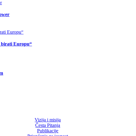
lower
o birati Europu“
om
Vizija i misija
Česta Pitanja
Publikacije