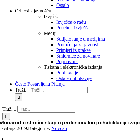
Ostalo
Odnosi s javnošću
Izvješća
Izvješća o radu
Posebna izvješća
Mediji
Sudjelovanje u medijima
Priopćenja za javnost
Primjeri iz prakse
Smjernice za novinare
Pojmovnik
Tiskana i elektronička izdanja
Publikacije
Ostale publikacije
Često Postavljena Pitanja
Traži...
Traži...
đunarodni stručni skup o profesionalnoj rehabilitaciji i zap
. svibnja 2019.
Kategorije:
Novosti