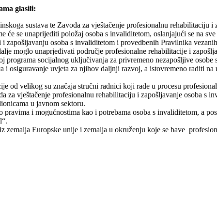
ama glasili:
nskoga sustava te Zavoda za vještačenje profesionalnu rehabilitaciju i 
e će se unaprijediti položaj osoba s invaliditetom, oslanjajući se na sv
i i zapošljavanju osoba s invaliditetom i provedbenih Pravilnika vezan
dalje moglo unaprjeđivati područje profesionalne rehabilitacije i zapošlj
zvoj programa socijalnog uključivanja za privremeno nezapošljive osobe s
ca i osiguravanje uvjeta za njihov daljnji razvoj, a istovremeno raditi na
ije od velikog su značaja stručni radnici koji rade u procesu profesional
 za vještačenje profesionalnu rehabilitaciju i zapošljavanje osoba s in
adionicama u javnom sektoru.
ti o pravima i mogućnostima kao i potrebama osoba s invaliditetom, a po
l“.
a iz zemalja Europske unije i zemalja u okruženju koje se bave profesio