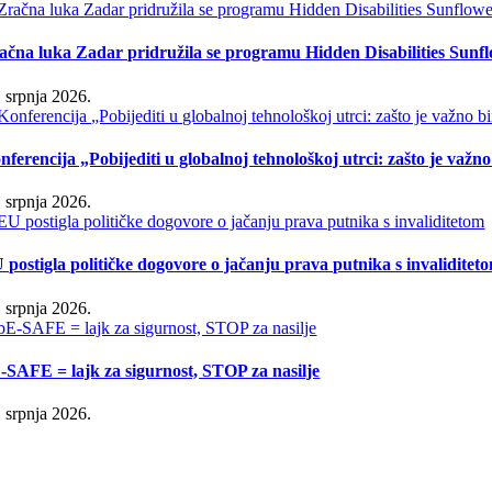
ačna luka Zadar pridružila se programu Hidden Disabilities Sunf
. srpnja 2026.
nferencija „Pobijediti u globalnoj tehnološkoj utrci: zašto je važn
. srpnja 2026.
 postigla političke dogovore o jačanju prava putnika s invaliditet
. srpnja 2026.
-SAFE = lajk za sigurnost, STOP za nasilje
. srpnja 2026.