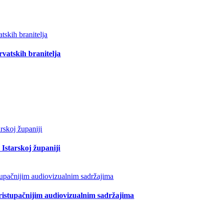
vatskih branitelja
Istarskoj županiji
pristupačnijim audiovizualnim sadržajima