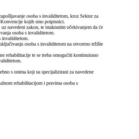
zapošljavanje osoba s invaliditetom, kroz Sektor za
e Konvencije kojih smo potpisnici.
ih uz navedeni zakon, te istaknutim očekivanjem da će
avanja osoba s invaliditetom.
 invaliditetom.
 uključivanju osoba s invaliditetom na otvoreno tržište
ne rehabilitacije te se treba omogućiti kontinuirano
validitetom.
sebno s onima koji su specijalizirani za navedene
nalnom rehabilitacijom i pravima osoba s