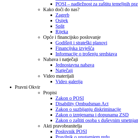
POSI – nadležnost za zaštitu temeljnih prav
Kako doći do nas?
Zagreb
Osijek
Split
Rijeka
Opće i financijsko poslovanje
Godišnji i strateški planovi
Financijska izvješća
Informacije o trošenju sredstava
Nabava i natječaji
Jednostavna nabava
Natječaji
Video materijali
Video galerija
Pravni Okvir
Propisi
Zakon o POSI
Disability Ombudsman Act
Zakon o suzbijanju diskriminacije
Zakon o izmjenama i dopunama ZSD
Zakon o zaštiti osoba s duševnim smetnja
Akti pravobranitelja
Poslovnik POSI
Pravilnik o unutarnjem redu