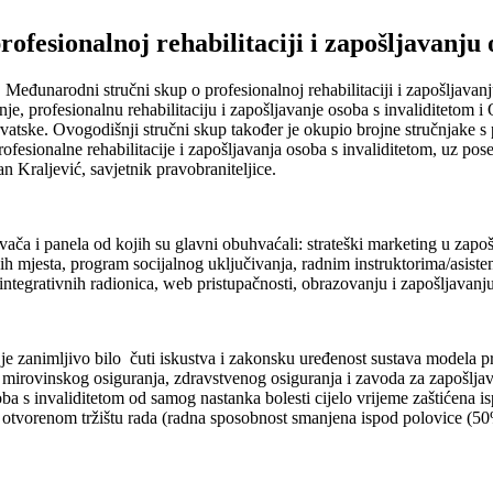
ofesionalnoj rehabilitaciji i zapošljavanju 
 Međunarodni stručni skup o profesionalnoj rehabilitaciji i zapošljavan
nje, profesionalnu rehabilitaciju i zapošljavanje osoba s invaliditetom
vatske. Ovogodišnji stručni skup također je okupio brojne stručnjake s p
ofesionalne rehabilitacije i zapošljavanja osoba s invaliditetom, uz po
n Kraljević, savjetnik pravobraniteljice.
 i panela od kojih su glavni obuhvaćali: strateški marketing u zapošlj
ih mjesta, program socijalnog uključivanja, radnim instruktorima/asist
h integrativnih radionica, web pristupačnosti, obrazovanju i zapošljavan
 je zanimljivo bilo čuti iskustva i zakonsku uređenost sustava modela p
mirovinskog osiguranja, zdravstvenog osiguranja i zavoda za zapošljav
soba s invaliditetom od samog nastanka bolesti cijelo vrijeme zaštićena 
otvorenom tržištu rada (radna sposobnost smanjena ispod polovice (50%