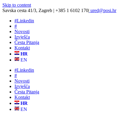
Skip to content
Savska cesta 41/3, Zagreb | +385 1 6102 170
|
ured@posi.hr
#
Linkedin
#
Novosti
Izvješća
Česta Pitanja
Kontakt
HR
EN
#
Linkedin
#
Novosti
Izvješća
Česta Pitanja
Kontakt
HR
EN