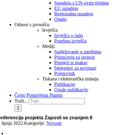
Suradnja s UN-ovim tijelima
EU suradnja
Regionalna suradnja
Ostalo
Odnosi s javnošću
Izvješća
Izvješća o radu
Posebna izvješća
Mediji
Sudjelovanje u medijima
Priopćenja za javnost
Primjeri iz prakse
Smjernice za novinare
Pojmovnik
Tiskana i elektronička izdanja
Publikacije
Ostale publikacije
Često Postavljena Pitanja
Traži...
nferencija projekta Zaposli se znanjem II
. lipnja 2022.
Kategorije:
Novosti