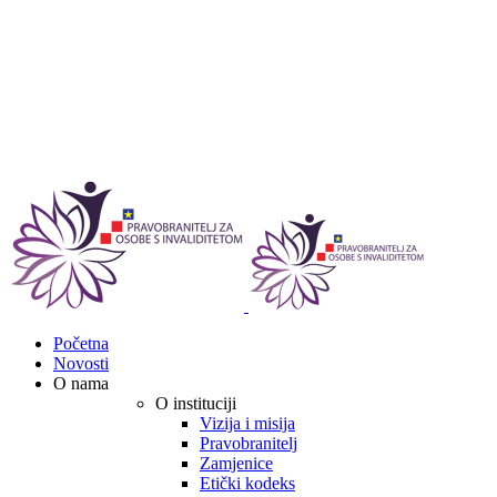
Početna
Novosti
O nama
O instituciji
Vizija i misija
Pravobranitelj
Zamjenice
Etički kodeks