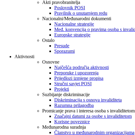
Akti pravobranitelja
Poslovnik POSI
Pravilnik o unutarnjem redu
Nacionalni/Međunarodni dokumenti
Nacionalne strategije
Međ. konvencija o pravima osoba s invali
Europske strategije
Ostalo
Presude
Sporazumi
Aktivnosti
Osnovne
Najčešća područja aktivnosti
Preporuke i upozorenja
Prijedlozi izmjene propisa
Stručni savjet POSI
Projekti
Suzbijanje diskriminacije
Diskriminacija s osnova invaliditeta
Razumna prilagodba
Promicanje prava i interesa osoba s invaliditetom
Značajni datumi za osobe s invaliditetom
Korisne poveznice
Međunarodna suradnja
Članstvo u međunarodnim organizacijama