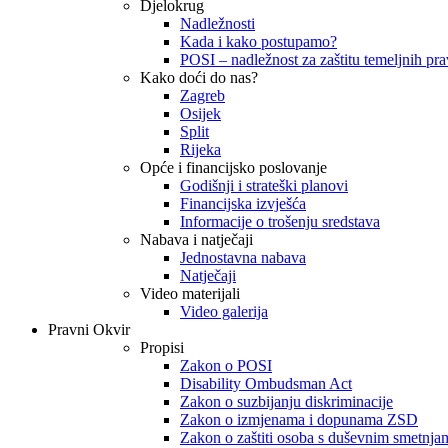
Djelokrug
Nadležnosti
Kada i kako postupamo?
POSI – nadležnost za zaštitu temeljnih prav
Kako doći do nas?
Zagreb
Osijek
Split
Rijeka
Opće i financijsko poslovanje
Godišnji i strateški planovi
Financijska izvješća
Informacije o trošenju sredstava
Nabava i natječaji
Jednostavna nabava
Natječaji
Video materijali
Video galerija
Pravni Okvir
Propisi
Zakon o POSI
Disability Ombudsman Act
Zakon o suzbijanju diskriminacije
Zakon o izmjenama i dopunama ZSD
Zakon o zaštiti osoba s duševnim smetnja