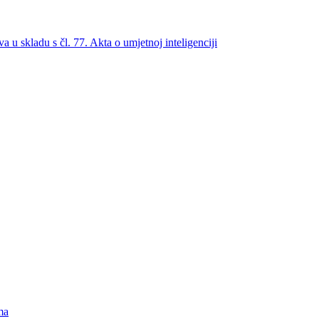
a u skladu s čl. 77. Akta o umjetnoj inteligenciji
ma