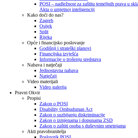
POSI – nadležnost za zaštitu temeljnih prava u skla
Akta o umjetnoj inteligenciji
Kako doći do nas?
Zagreb
Osijek
Split
Rijeka
Opće i financijsko poslovanje
Godišnji i strateški planovi
Financijska izvješća
Informacije o trošenju sredstava
Nabava i natječaji
Jednostavna nabava
Natječaji
Video materijali
Video galerija
Pravni Okvir
Propisi
Zakon o POSI
Disability Ombudsman Act
Zakon o suzbijanju diskriminacije
Zakon o izmjenama i dopunama ZSD
Zakon o zaštiti osoba s duševnim smetnjama
Akti pravobranitelja
Poslovnik POSI