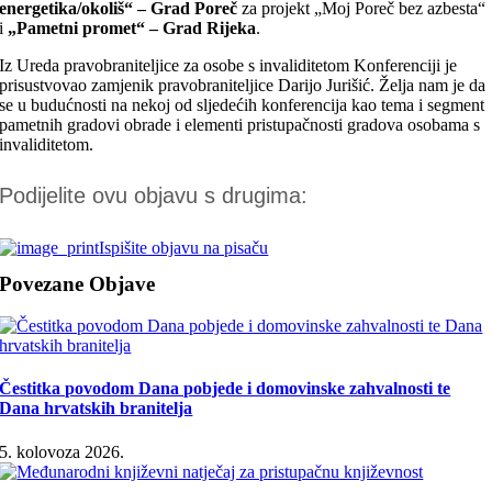
energetika/okoliš“ – Grad Poreč
za projekt „Moj Poreč bez azbesta“
i
„Pametni promet“ – Grad Rijeka
.
Iz Ureda pravobraniteljice za osobe s invaliditetom Konferenciji je
prisustvovao zamjenik pravobraniteljice Darijo Jurišić. Želja nam je da
se u budućnosti na nekoj od sljedećih konferencija kao tema i segment
pametnih gradovi obrade i elementi pristupačnosti gradova osobama s
invaliditetom.
Podijelite ovu objavu s drugima:
Ispišite objavu na pisaču
Povezane Objave
Čestitka povodom Dana pobjede i domovinske zahvalnosti te
Dana hrvatskih branitelja
5. kolovoza 2026.