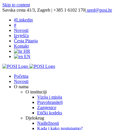
Skip to content
Savska cesta 41/3, Zagreb | +385 1 6102 170
|
ured@posi.hr
#
Linkedin
#
Novosti
Izvješća
Česta Pitanja
Kontakt
HR
EN
Početna
Novosti
O nama
O instituciji
Vizija i misija
Pravobranitelj
Zamjenice
Etički kodeks
Djelokrug
Nadležnosti
Kada i kako postupamo?