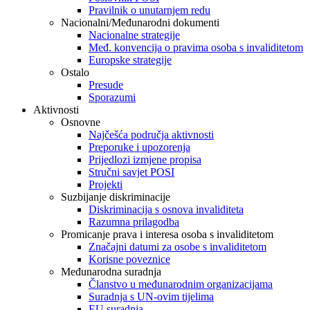
Pravilnik o unutarnjem redu
Nacionalni/Međunarodni dokumenti
Nacionalne strategije
Međ. konvencija o pravima osoba s invaliditetom
Europske strategije
Ostalo
Presude
Sporazumi
Aktivnosti
Osnovne
Najčešća područja aktivnosti
Preporuke i upozorenja
Prijedlozi izmjene propisa
Stručni savjet POSI
Projekti
Suzbijanje diskriminacije
Diskriminacija s osnova invaliditeta
Razumna prilagodba
Promicanje prava i interesa osoba s invaliditetom
Značajni datumi za osobe s invaliditetom
Korisne poveznice
Međunarodna suradnja
Članstvo u međunarodnim organizacijama
Suradnja s UN-ovim tijelima
EU suradnja