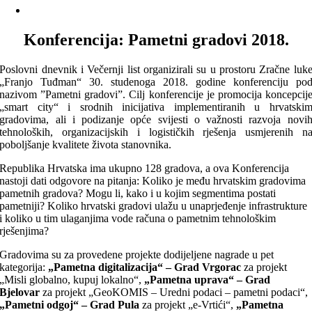
Konferencija: Pametni gradovi 2018.
Poslovni dnevnik i Večernji list organizirali su u prostoru Zračne luk
„Franjo Tuđman“ 30. studenoga 2018. godine konferenciju po
nazivom ”Pametni gradovi”. Cilj konferencije je promocija koncepcij
„smart city“ i srodnih inicijativa implementiranih u hrvatski
gradovima, ali i podizanje opće svijesti o važnosti razvoja novi
tehnoloških, organizacijskih i logističkih rješenja usmjerenih n
poboljšanje kvalitete života stanovnika.
Republika Hrvatska ima ukupno 128 gradova, a ova Konferencija
nastoji dati odgovore na pitanja: Koliko je među hrvatskim gradovima
pametnih gradova? Mogu li, kako i u kojim segmentima postati
pametniji? Koliko hrvatski gradovi ulažu u unaprjeđenje infrastrukture
i koliko u tim ulaganjima vode računa o pametnim tehnološkim
rješenjima?
Gradovima su za provedene projekte dodijeljene nagrade u pet
kategorija:
„Pametna digitalizacija“ – Grad Vrgorac
za projekt
„Misli globalno, kupuj lokalno“,
„Pametna uprava“ – Grad
Bjelovar
za projekt „GeoKOMIS – Uredni podaci – pametni podaci“,
„Pametni odgoj“ – Grad Pula
za projekt „e-Vrtići“,
„Pametna