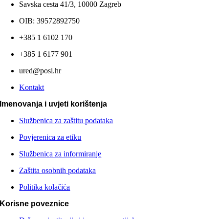
Savska cesta 41/3, 10000 Zagreb
OIB: 39572892750
+385 1 6102 170
+385 1 6177 901
ured@posi.hr
Kontakt
Imenovanja i uvjeti korištenja
Službenica za zaštitu podataka
Povjerenica za etiku
Službenica za informiranje
Zaštita osobnih podataka
Politika kolačića
Korisne poveznice