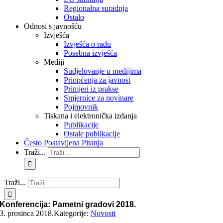
Regionalna suradnja
Ostalo
Odnosi s javnošću
Izvješća
Izvješća o radu
Posebna izvješća
Mediji
Sudjelovanje u medijima
Priopćenja za javnost
Primjeri iz prakse
Smjernice za novinare
Pojmovnik
Tiskana i elektronička izdanja
Publikacije
Ostale publikacije
Često Postavljena Pitanja
Traži...
Traži...
Konferencija: Pametni gradovi 2018.
3. prosinca 2018.
Kategorije:
Novosti