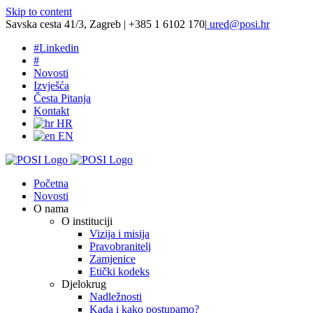
Skip to content
Savska cesta 41/3, Zagreb | +385 1 6102 170
|
ured@posi.hr
#
Linkedin
#
Novosti
Izvješća
Česta Pitanja
Kontakt
HR
EN
Početna
Novosti
O nama
O instituciji
Vizija i misija
Pravobranitelj
Zamjenice
Etički kodeks
Djelokrug
Nadležnosti
Kada i kako postupamo?