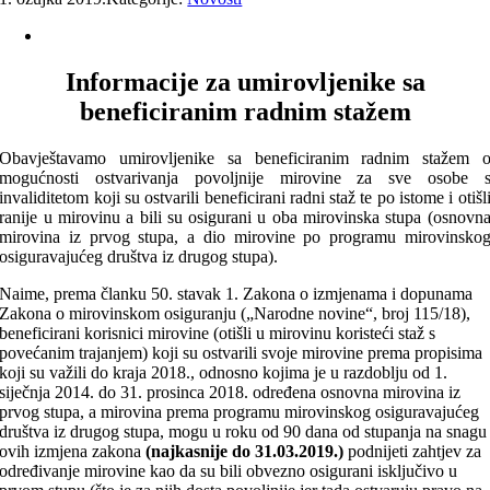
Informacije za umirovljenike sa
beneficiranim radnim stažem
Obavještavamo umirovljenike sa beneficiranim radnim stažem 
mogućnosti ostvarivanja povoljnije mirovine za sve osobe 
invaliditetom koji su ostvarili beneficirani radni staž te po istome i otišl
ranije u mirovinu a bili su osigurani u oba mirovinska stupa (osnovn
mirovina iz prvog stupa, a dio mirovine po programu mirovinsko
osiguravajućeg društva iz drugog stupa).
Naime, prema članku 50. stavak 1. Zakona o izmjenama i dopunama
Zakona o mirovinskom osiguranju („Narodne novine“, broj 115/18),
beneficirani korisnici mirovine (otišli u mirovinu koristeći staž s
povećanim trajanjem) koji su ostvarili svoje mirovine prema propisima
koji su važili do kraja 2018., odnosno kojima je u razdoblju od 1.
siječnja 2014. do 31. prosinca 2018. određena osnovna mirovina iz
prvog stupa, a mirovina prema programu mirovinskog osiguravajućeg
društva iz drugog stupa, mogu u roku od 90 dana od stupanja na snagu
ovih izmjena zakona
(najkasnije do 31.03.2019.)
podnijeti zahtjev za
određivanje mirovine kao da su bili obvezno osigurani isključivo u