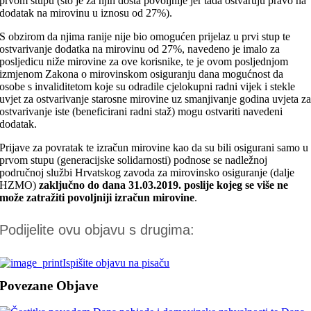
prvom stupu (što je za njih dosta povoljnije jer tada ostvaruju pravo na
dodatak na mirovinu u iznosu od 27%).
S obzirom da njima ranije nije bio omogućen prijelaz u prvi stup te
ostvarivanje dodatka na mirovinu od 27%, navedeno je imalo za
posljedicu niže mirovine za ove korisnike, te je ovom posljednjom
izmjenom Zakona o mirovinskom osiguranju dana mogućnost da
osobe s invaliditetom koje su odradile cjelokupni radni vijek i stekle
uvjet za ostvarivanje starosne mirovine uz smanjivanje godina uvjeta z
ostvarivanje iste (beneficirani radni staž) mogu ostvariti navedeni
dodatak.
Prijave za povratak te izračun mirovine kao da su bili osigurani samo u
prvom stupu (generacijske solidarnosti) podnose se nadležnoj
područnoj službi Hrvatskog zavoda za mirovinsko osiguranje (dalje
HZMO)
zaključno do dana 31.03.2019. poslije kojeg se više ne
može zatražiti povoljniji izračun mirovine
.
Podijelite ovu objavu s drugima:
Ispišite objavu na pisaču
Povezane Objave