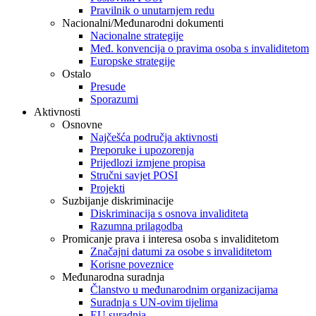
Pravilnik o unutarnjem redu
Nacionalni/Međunarodni dokumenti
Nacionalne strategije
Međ. konvencija o pravima osoba s invaliditetom
Europske strategije
Ostalo
Presude
Sporazumi
Aktivnosti
Osnovne
Najčešća područja aktivnosti
Preporuke i upozorenja
Prijedlozi izmjene propisa
Stručni savjet POSI
Projekti
Suzbijanje diskriminacije
Diskriminacija s osnova invaliditeta
Razumna prilagodba
Promicanje prava i interesa osoba s invaliditetom
Značajni datumi za osobe s invaliditetom
Korisne poveznice
Međunarodna suradnja
Članstvo u međunarodnim organizacijama
Suradnja s UN-ovim tijelima
EU suradnja