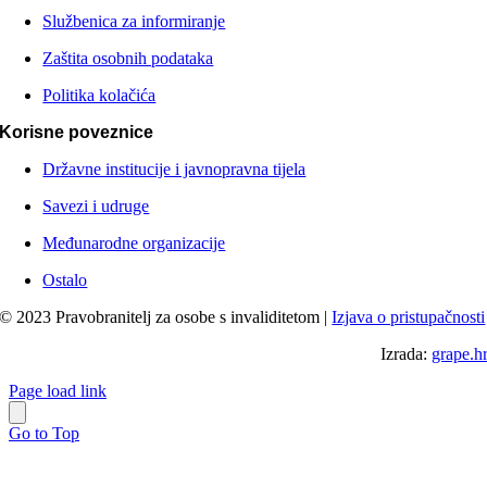
Službenica za informiranje
Zaštita osobnih podataka
Politika kolačića
Korisne poveznice
Državne institucije i javnopravna tijela
Savezi i udruge
Međunarodne organizacije
Ostalo
© 2023 Pravobranitelj za osobe s invaliditetom |
Izjava o pristupačnosti
Izrada:
grape.h
Page load link
Go to Top