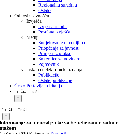
Regionalna suradnja
Ostalo
Odnosi s javnošću
Izvješća
Izvješća o radu
Posebna izvješća
Mediji
Sudjelovanje u medijima
Priopćenja za javnost
Primjeri iz prakse
Smjernice za novinare
Pojmovnik
Tiskana i elektronička izdanja
Publikacije
Ostale publikacije
Često Postavljena Pitanja
Traži...
Traži...
Informacije za umirovljenike sa beneficiranim radnim
stažem
1. ožujka 2019.
Kategorije:
Novosti