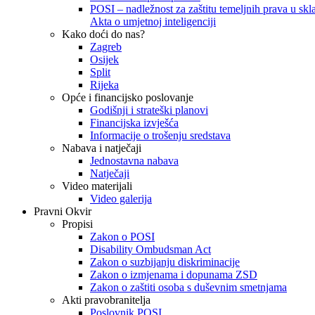
POSI – nadležnost za zaštitu temeljnih prava u skla
Akta o umjetnoj inteligenciji
Kako doći do nas?
Zagreb
Osijek
Split
Rijeka
Opće i financijsko poslovanje
Godišnji i strateški planovi
Financijska izvješća
Informacije o trošenju sredstava
Nabava i natječaji
Jednostavna nabava
Natječaji
Video materijali
Video galerija
Pravni Okvir
Propisi
Zakon o POSI
Disability Ombudsman Act
Zakon o suzbijanju diskriminacije
Zakon o izmjenama i dopunama ZSD
Zakon o zaštiti osoba s duševnim smetnjama
Akti pravobranitelja
Poslovnik POSI