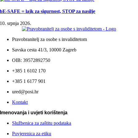
bE-SAFE = lajk za sigurnost, STOP za nasilje
10. srpnja 2026.
Pravobranitelj za osobe s invaliditetom
Savska cesta 41/3, 10000 Zagreb
OIB: 39572892750
+385 1 6102 170
+385 1 6177 901
ured@posi.hr
Kontakt
Imenovanja i uvjeti korištenja
Službenica za zaštitu podataka
Povjerenica za etiku