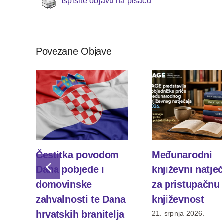
Ispišite objavu na pisaču
Povezane Objave
Čestitka povodom
Međunarodni
Dana pobjede i
književni natje
domovinske
za pristupačnu
zahvalnosti te Dana
književnost
hrvatskih branitelja
21. srpnja 2026.