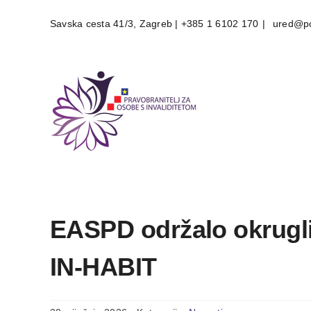
Skip
Savska cesta 41/3, Zagreb | +385 1 6102 170
|
ured@po
to
content
EASPD održalo okrugli 
IN-HABIT