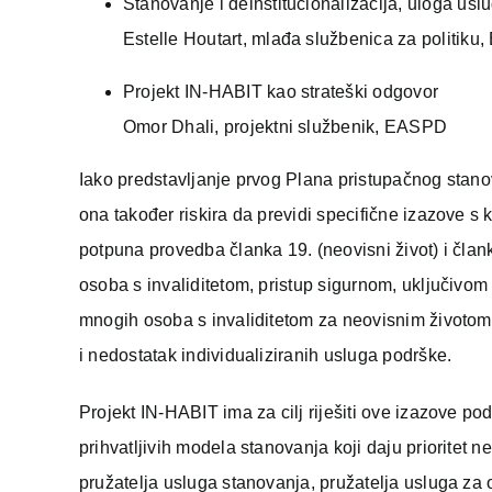
Stanovanje i deinstitucionalizacija, uloga uslu
Estelle Houtart, mlađa službenica za politik
Projekt IN-HABIT kao strateški odgovor
Omor Dhali, projektni službenik, EASPD
Iako predstavljanje prvog Plana pristupačnog stanov
ona također riskira da previdi specifične izazove s
potpuna provedba članka 19. (neovisni život) i čla
osoba s invaliditetom, pristup sigurnom, uključivom
mnogih osoba s invaliditetom za neovisnim životom
i nedostatak individualiziranih usluga podrške.
Projekt IN-HABIT ima za cilj riješiti ove izazove po
prihvatljivih modela stanovanja koji daju prioritet n
pružatelja usluga stanovanja, pružatelja usluga za 