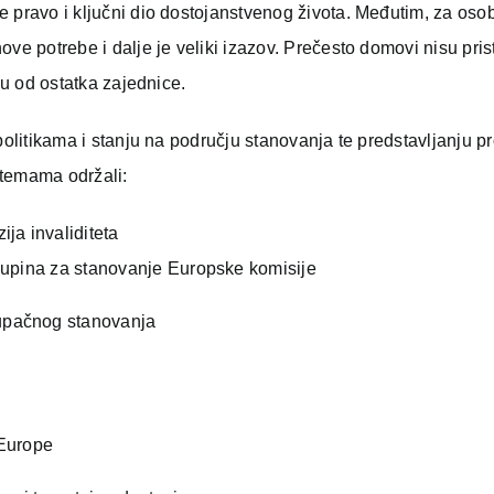
e pravo i ključni dio dostojanstvenog života. Međutim, za oso
ve potrebe i dalje je veliki izazov. Prečesto domovi nisu pris
ju od ostatka zajednice.
politikama i stanju na području stanovanja te predstavljanju p
 temama održali:
ja invaliditeta
skupina za stanovanje Europske komisije
upačnog stanovanja
 Europe