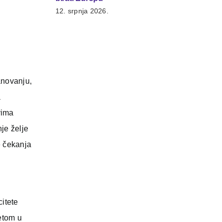
12. srpnja 2026.
anovanju,
a
vima
je želje
e čekanja
citete
tetom u