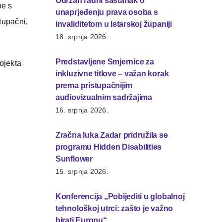
Održan radni sastanak o
be s
unaprjeđenju prava osoba s
tupačni,
invaliditetom u Istarskoj županiji
18. srpnja 2026.
Predstavljene Smjernice za
rojekta
inkluzivne titlove – važan korak
prema pristupačnijim
audiovizualnim sadržajima
16. srpnja 2026.
Zračna luka Zadar pridružila se
programu Hidden Disabilities
Sunflower
15. srpnja 2026.
Konferencija „Pobijediti u globalnoj
tehnološkoj utrci: zašto je važno
birati Europu“