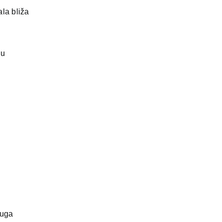
ala bliža
ju
luga