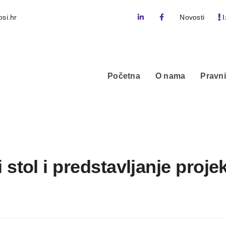
si.hr
Novosti
I
Početna
O nama
Pravni
stol i predstavljanje proje