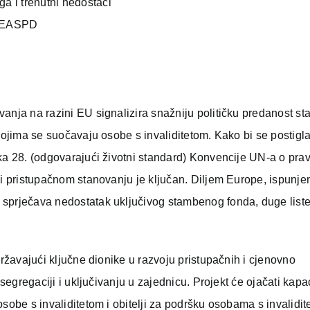
ga i trenutni nedostaci
u, EASPD
anja na razini EU signalizira snažniju političku predanost st
 kojima se suočavaju osobe s invaliditetom. Kako bi se postigl
nka 28. (odgovarajući životni standard) Konvencije UN-a o pra
 i pristupačnom stanovanju je ključan. Diljem Europe, ispunjen
 sprječava nedostatak uključivog stambenog fonda, duge list
državajući ključne dionike u razvoju pristupačnih i cjenovno
esegregaciji i uključivanju u zajednicu. Projekt će ojačati kapa
osobe s invaliditetom i obitelji za podršku osobama s invalidi