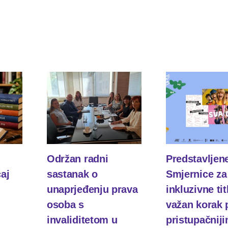
Održan radni
Predstavljen
čaj
sastanak o
Smjernice za
unaprjeđenju prava
inkluzivne tit
osoba s
važan korak
invaliditetom u
pristupačnij