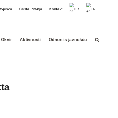
zvješća
Česta Pitanja
Kontakt
HR
EN
 Okvir
Aktivnosti
Odnosi s javnošću
kta