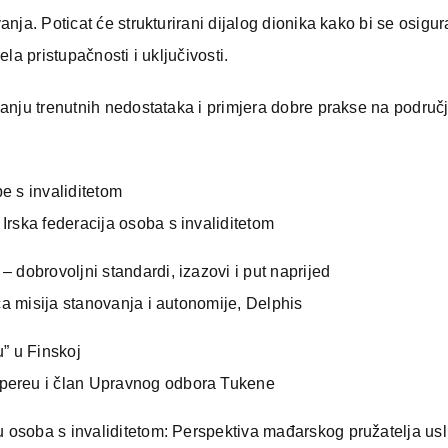
ja. Poticat će strukturirani dijalog dionika kako bi se osigur
la pristupačnosti i uključivosti.
anju trenutnih nedostataka i primjera dobre prakse na područ
e s invaliditetom
Irska federacija osoba s invaliditetom
– dobrovoljni standardi, izazovi i put naprijed
ica misija stanovanja i autonomije, Delphis
” u Finskoj
mpereu i član Upravnog odbora Tukene
ru osoba s invaliditetom: Perspektiva mađarskog pružatelja us