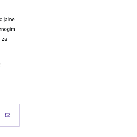
cijalne
 mnogim
i za
e