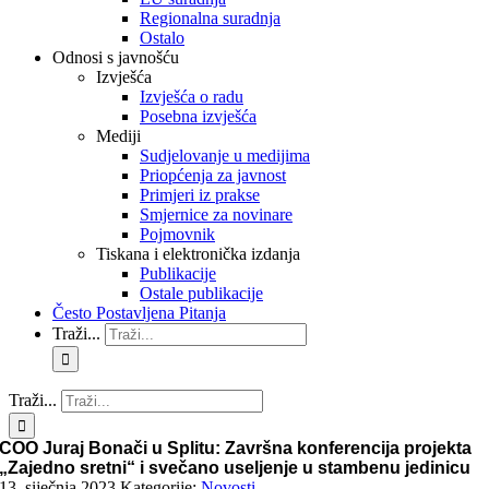
Regionalna suradnja
Ostalo
Odnosi s javnošću
Izvješća
Izvješća o radu
Posebna izvješća
Mediji
Sudjelovanje u medijima
Priopćenja za javnost
Primjeri iz prakse
Smjernice za novinare
Pojmovnik
Tiskana i elektronička izdanja
Publikacije
Ostale publikacije
Često Postavljena Pitanja
Traži...
Traži...
COO Juraj Bonači u Splitu: Završna konferencija projekta
„Zajedno sretni“ i svečano useljenje u stambenu jedinicu
13. siječnja 2023.
Kategorije:
Novosti