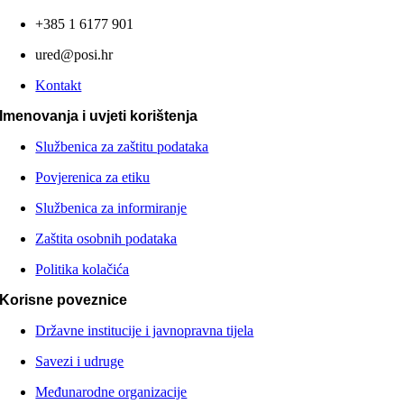
+385 1 6177 901
ured@posi.hr
Kontakt
Imenovanja i uvjeti korištenja
Službenica za zaštitu podataka
Povjerenica za etiku
Službenica za informiranje
Zaštita osobnih podataka
Politika kolačića
Korisne poveznice
Državne institucije i javnopravna tijela
Savezi i udruge
Međunarodne organizacije