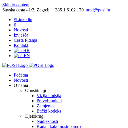
Skip to content
Savska cesta 41/3, Zagreb | +385 1 6102 170
|
ured@posi.hr
#
Linkedin
#
Novosti
Izvješća
Česta Pitanja
Kontakt
HR
EN
Početna
Novosti
O nama
O instituciji
Vizija i misija
Pravobranitelj
Zamjenice
Etički kodeks
Djelokrug
Nadležnosti
Kada i kako postupamo?