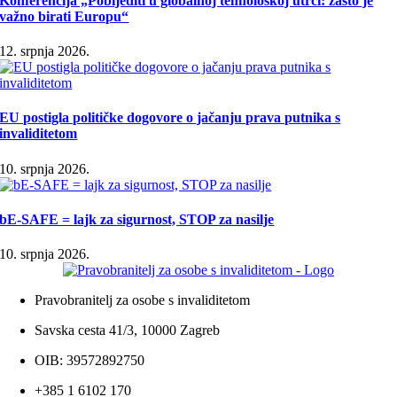
Konferencija „Pobijediti u globalnoj tehnološkoj utrci: zašto je
važno birati Europu“
12. srpnja 2026.
EU postigla političke dogovore o jačanju prava putnika s
invaliditetom
10. srpnja 2026.
bE-SAFE = lajk za sigurnost, STOP za nasilje
10. srpnja 2026.
Pravobranitelj za osobe s invaliditetom
Savska cesta 41/3, 10000 Zagreb
OIB: 39572892750
+385 1 6102 170