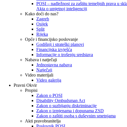
POSI – nadležnost za zaštitu temeljnih prava u skla
Akta o umjetnoj inteligenciji
Kako doći do nas?
Zagreb
Osijek
Split
Rijeka
Opće i financijsko poslovanje
Godišnji i strateški planovi
Financijska izvješća
Informacije o trošenju sredstava
Nabava i natječaji
Jednostavna nabava
Natječaji
Video materijali
Video galerija
Pravni Okvir
Propisi
Zakon o POSI
Disability Ombudsman Act
Zakon o suzbijanju diskriminacije
Zakon o izmjenama i dopunama ZSD
Zakon o zaštiti osoba s duševnim smetnjama
Akti pravobranitelja
Poslovnik POSI