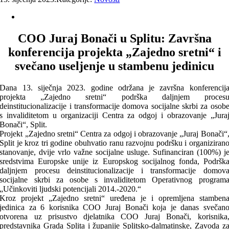
COO Juraj Bonači u Splitu: Završna
konferencija projekta „Zajedno sretni“ i
svečano useljenje u stambenu jedinicu
Dana 13. siječnja 2023. godine održana je završna konferencij
projekta „Zajedno sretni“ podrška daljnjem proces
deinstitucionalizacije i transformacije domova socijalne skrbi za osob
s invaliditetom u organizaciji Centra za odgoj i obrazovanje „Jura
Bonači“, Split.
Projekt „Zajedno sretni“ Centra za odgoj i obrazovanje „Juraj Bonači“
Split je kroz tri godine obuhvatio ranu razvojnu podršku i organiziran
stanovanje, dvije vrlo važne socijalne usluge. Sufinanciran (100%) j
sredstvima Europske unije iz Europskog socijalnog fonda, Podršk
daljnjem procesu deinstitucionalizacije i transformacije domov
socijalne skrbi za osobe s invaliditetom Operativnog program
„Učinkoviti ljudski potencijali 2014.-2020.“
Kroz projekt „Zajedno sretni“ uređena je i opremljena stamben
jedinica za 6 korisnika COO Juraj Bonači koja je danas svečan
otvorena uz prisustvo djelatnika COO Juraj Bonači, korisnika
predstavnika Grada Splita i županije Splitsko-dalmatinske, Zavoda z