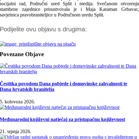
socijalni rad, Područni ured Split i medija. Svečanom otvorenj
stambene zajednice prisustvovala je i Maja Karaman Grbavac
savjetnica pravobraniteljice u Područnom uredu Split.
Podijelite ovu objavu s drugima:
Ispišite objavu na pisaču
Povezane Objave
Čestitka povodom Dana pobjede i domovinske zahvalnosti te
Dana hrvatskih branitelja
5. kolovoza 2026.
Međunarodni književni natječaj za pristupačnu književnost
21. srpnja 2026.