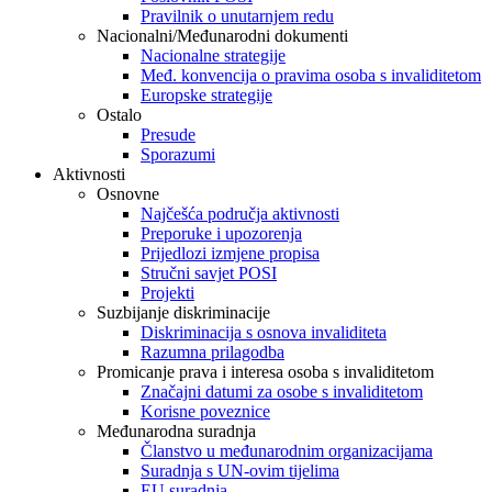
Pravilnik o unutarnjem redu
Nacionalni/Međunarodni dokumenti
Nacionalne strategije
Međ. konvencija o pravima osoba s invaliditetom
Europske strategije
Ostalo
Presude
Sporazumi
Aktivnosti
Osnovne
Najčešća područja aktivnosti
Preporuke i upozorenja
Prijedlozi izmjene propisa
Stručni savjet POSI
Projekti
Suzbijanje diskriminacije
Diskriminacija s osnova invaliditeta
Razumna prilagodba
Promicanje prava i interesa osoba s invaliditetom
Značajni datumi za osobe s invaliditetom
Korisne poveznice
Međunarodna suradnja
Članstvo u međunarodnim organizacijama
Suradnja s UN-ovim tijelima
EU suradnja