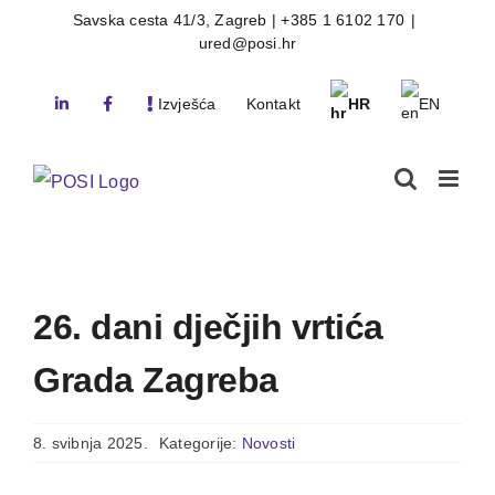
Skip
Savska cesta 41/3, Zagreb | +385 1 6102 170
|
ured@posi.hr
to
content
Izvješća
Kontakt
HR
EN
26. dani dječjih vrtića
Grada Zagreba
8. svibnja 2025.
Kategorije:
Novosti