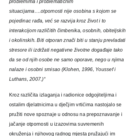
problemima i problematičnim
situacijama….otpornosti nije osobina s kojom se
pojedinac rađa, već se razvija kroz život i to
interakcijom različitih čimbenika, osobnih, obiteljskih
i okolinskih. Biti otporan znači biti u stanju prevladati
stresore ili izdržati negativne životne događaje tako
da se od njih osobe ne samo oporave, nego u njima
nalaze i osobni smisao (Klohen, 1996, Youssef i
Luthans, 2007.)“
Kroz različita izlaganja i radionice odgojiteljima i
ostalim djelatnicima u dječjim vrtićima nastojalo se
pružiti nove spoznaje u odnosu na prepoznavanje i
jačanje otpornosti u izazovima suvremenih
okruženja i njihovog radnog mjesta pružajući im