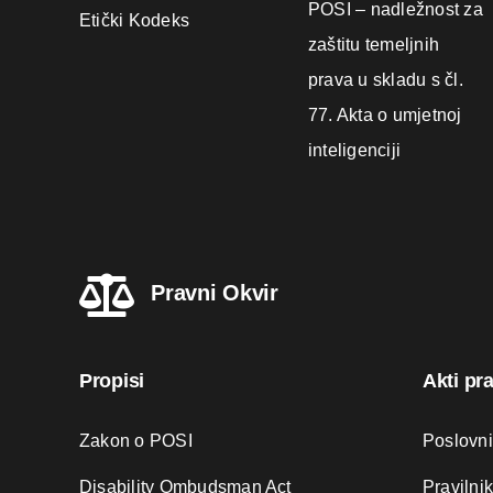
POSI – nadležnost za
Etički Kodeks
zaštitu temeljnih
prava u skladu s čl.
77. Akta o umjetnoj
inteligenciji
Pravni Okvir
Propisi
Akti pr
Zakon o POSI
Poslovn
Disability Ombudsman Act
Pravilni