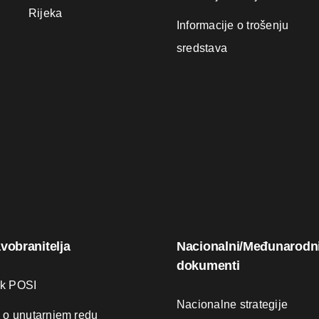
Rijeka
Informacije o trošenju
sredstava
avobranitelja
Nacionalni/Međunarodn
dokumenti
ik POSI
Nacionalne strategije
k o unutarnjem redu