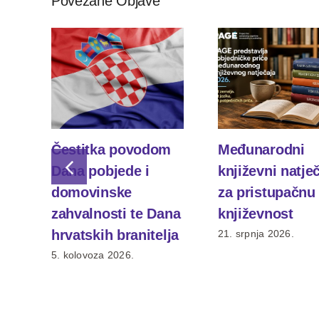
Povezane Objave
Čestitka povodom
Međunarodni
Dana pobjede i
književni natje
domovinske
za pristupačnu
zahvalnosti te Dana
književnost
hrvatskih branitelja
21. srpnja 2026.
5. kolovoza 2026.