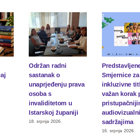
Održan radni
Predstavljen
čaj
sastanak o
Smjernice za
unaprjeđenju prava
inkluzivne tit
osoba s
važan korak
invaliditetom u
pristupačnij
Istarskoj županiji
audiovizualn
sadržajima
18. srpnja 2026.
16. srpnja 2026.