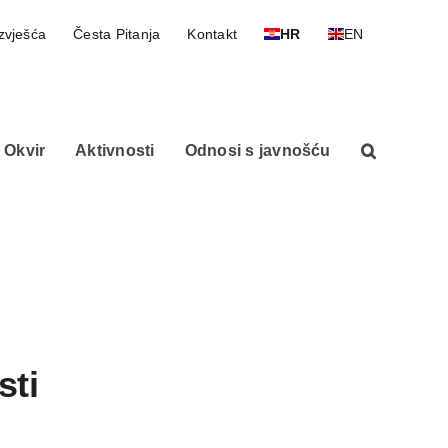
zvješća
Česta Pitanja
Kontakt
HR
EN
 Okvir
Aktivnosti
Odnosi s javnošću
sti