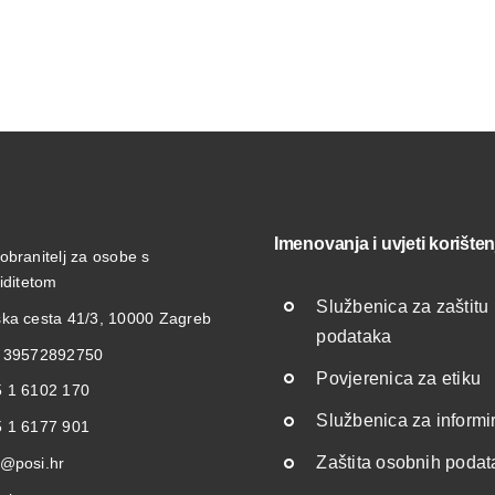
Imenovanja i uvjeti korišten
obranitelj za osobe s
liditetom
Službenica za zaštitu
ka cesta 41/3, 10000 Zagreb
podataka
: 39572892750
Povjerenica za etiku
 1 6102 170
Službenica za informi
 1 6177 901
Zaštita osobnih poda
@posi.hr