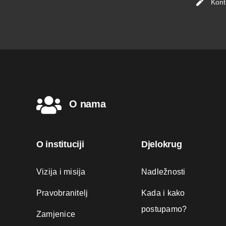
Kont
O nama
O instituciji
Djelokrug
Vizija i misija
Nadležnosti
Pravobranitelj
Kada i kako
postupamo?
Zamjenice