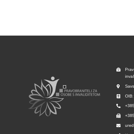
Prav
inva
Savs
OIB
+385
+385
ured