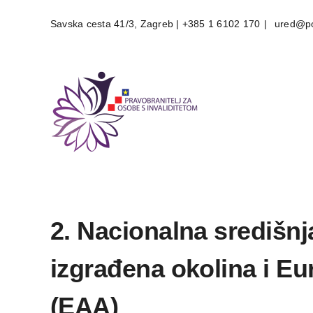
Skip
Savska cesta 41/3, Zagreb | +385 1 6102 170
|
ured@po
to
content
2. Nacionalna središnj
izgrađena okolina i Eu
(EAA)