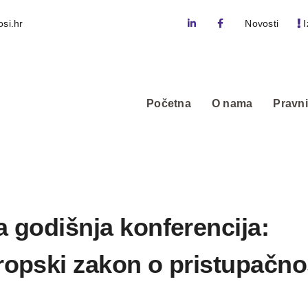
si.hr
Novosti
I
Početna
O nama
Pravni
a godišnja konferencija:
ropski zakon o pristupačno