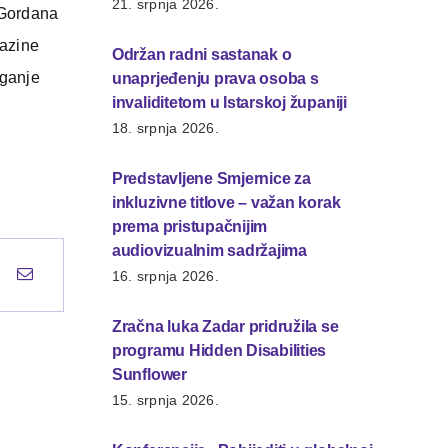
21. srpnja 2026.
a Gordana
razine
Održan radni sastanak o
aganje
unaprjeđenju prava osoba s
invaliditetom u Istarskoj županiji
18. srpnja 2026.
Predstavljene Smjernice za
inkluzivne titlove – važan korak
prema pristupačnijim
audiovizualnim sadržajima
16. srpnja 2026.
Zračna luka Zadar pridružila se
programu Hidden Disabilities
Sunflower
15. srpnja 2026.