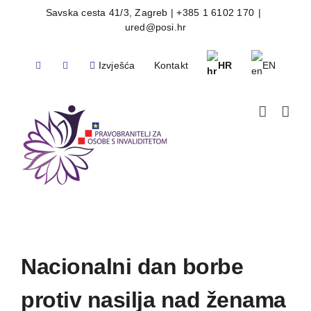
Skip
Savska cesta 41/3, Zagreb | +385 1 6102 170
|
ured@posi.hr
to
content
Izvješća
Kontakt
HR
EN
Nacionalni dan borbe
protiv nasilja nad ženama