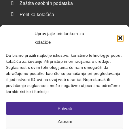
Zaštita osobnih podataka
Politika kolačića
Upravljajte pristankom za
Korisne poveznice
kolačiće
Državne institucije i javnopravna tijela
Da bismo pružili najbolje iskustvo, koristimo tehnologije poput
kolačića za čuvanje i/ili pristup informacijama o uređaju.
Savezi i udruge
Suglasnost s ovim tehnologijama će nam omogućiti da
obrađujemo podatke kao što su ponašanje pri pregledavanju
Međunarodne organizacije
ili jedinstveni ID-ovi na ovoj web stranici. Nepristanak ili
povlačenje suglasnosti može negativno utjecati na određene
Ostalo
karakteristike i funkcije.
Prihvati
Zabrani
© 2023 Pravobranitelj za osobe s invaliditetom |
Izjava o