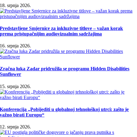
18. srpnja 2026.
Predstavljene Smjernice za inkluzivne titlove – važan korak
prema pristupačnijim audiovizualnim sadržajima
16. srpnja 2026.
Zračna luka Zadar pridružila se programu Hidden Disabilities
Sunflower
15. srpnja 2026.
Konferencija „Pobijediti u globalnoj tehnološkoj utrci: zašto je
važno birati Europu“
12. srpnja 2026.