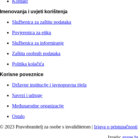
Kontakt
Imenovanja i uvjeti korištenja
Službenica za zaštitu podataka
Povjerenica za etiku
Službenica za informiranje
Zaštita osobnih podataka
Politika kolačića
Korisne poveznice
Državne institucije i javnopravna tijela
Savezi i udruge
Međunarodne organizacije
Ostalo
© 2023 Pravobranitelj za osobe s invaliditetom |
Izjava o pristupačnosti
Izrada:
grape.h