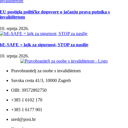
EU postigla političke dogovore o jačanju prava putnika s
invaliditetom
10. srpnja 2026.
bE-SAFE = lajk za sigurnost, STOP za nasilje
10. srpnja 2026.
Pravobranitelj za osobe s invaliditetom
Savska cesta 41/3, 10000 Zagreb
OIB: 39572892750
+385 1 6102 170
+385 1 6177 901
ured@posi.hr