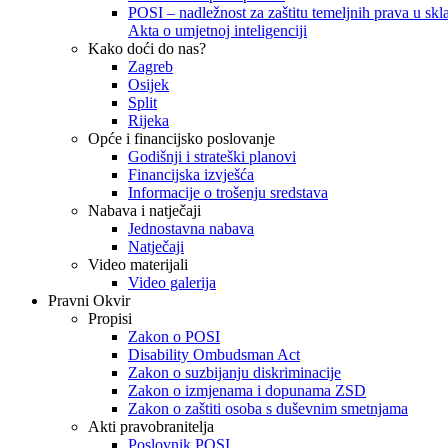
POSI – nadležnost za zaštitu temeljnih prava u skla
Akta o umjetnoj inteligenciji
Kako doći do nas?
Zagreb
Osijek
Split
Rijeka
Opće i financijsko poslovanje
Godišnji i strateški planovi
Financijska izvješća
Informacije o trošenju sredstava
Nabava i natječaji
Jednostavna nabava
Natječaji
Video materijali
Video galerija
Pravni Okvir
Propisi
Zakon o POSI
Disability Ombudsman Act
Zakon o suzbijanju diskriminacije
Zakon o izmjenama i dopunama ZSD
Zakon o zaštiti osoba s duševnim smetnjama
Akti pravobranitelja
Poslovnik POSI