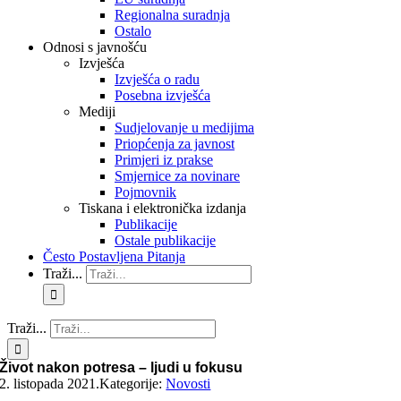
Regionalna suradnja
Ostalo
Odnosi s javnošću
Izvješća
Izvješća o radu
Posebna izvješća
Mediji
Sudjelovanje u medijima
Priopćenja za javnost
Primjeri iz prakse
Smjernice za novinare
Pojmovnik
Tiskana i elektronička izdanja
Publikacije
Ostale publikacije
Često Postavljena Pitanja
Traži...
Traži...
Život nakon potresa – ljudi u fokusu
2. listopada 2021.
Kategorije:
Novosti