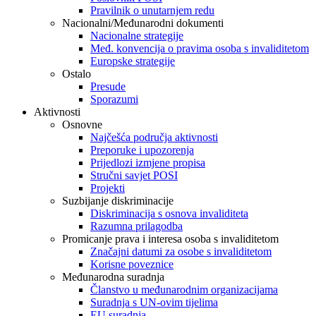
Pravilnik o unutarnjem redu
Nacionalni/Međunarodni dokumenti
Nacionalne strategije
Međ. konvencija o pravima osoba s invaliditetom
Europske strategije
Ostalo
Presude
Sporazumi
Aktivnosti
Osnovne
Najčešća područja aktivnosti
Preporuke i upozorenja
Prijedlozi izmjene propisa
Stručni savjet POSI
Projekti
Suzbijanje diskriminacije
Diskriminacija s osnova invaliditeta
Razumna prilagodba
Promicanje prava i interesa osoba s invaliditetom
Značajni datumi za osobe s invaliditetom
Korisne poveznice
Međunarodna suradnja
Članstvo u međunarodnim organizacijama
Suradnja s UN-ovim tijelima
EU suradnja