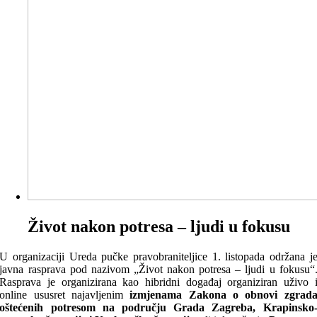
Život nakon potresa – ljudi u fokusu
U organizaciji Ureda pučke pravobraniteljice 1. listopada održana j
javna rasprava pod nazivom „Život nakon potresa – ljudi u fokusu“
Rasprava je organizirana kao hibridni događaj organiziran uživo 
online ususret najavljenim
izmjenama Zakona o obnovi zgrad
oštećenih potresom na području Grada Zagreba, Krapinsko