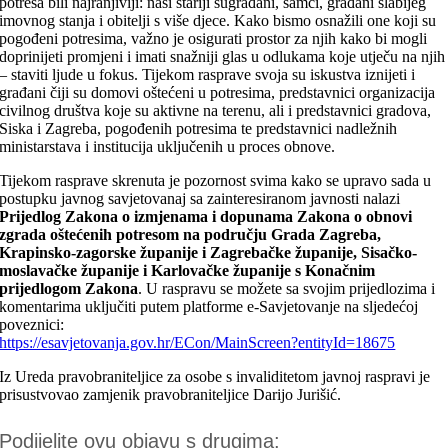
potresa bili najranjiviji: naši stariji sugrađani, samci, građani slabijeg
imovnog stanja i obitelji s više djece. Kako bismo osnažili one koji su
pogođeni potresima, važno je osigurati prostor za njih kako bi mogli
doprinijeti promjeni i imati snažniji glas u odlukama koje utječu na njih
– staviti ljude u fokus. Tijekom rasprave svoja su iskustva iznijeti i
građani čiji su domovi oštećeni u potresima, predstavnici organizacija
civilnog društva koje su aktivne na terenu, ali i predstavnici gradova,
Siska i Zagreba, pogođenih potresima te predstavnici nadležnih
ministarstava i institucija uključenih u proces obnove.
Tijekom rasprave skrenuta je pozornost svima kako se upravo sada u
postupku javnog savjetovanaj sa zainteresiranom javnosti nalazi
Prijedlog Zakona o izmjenama i dopunama Zakona o obnovi
zgrada oštećenih potresom na području Grada Zagreba,
Krapinsko-zagorske županije i Zagrebačke županije, Sisačko-
moslavačke županije i Karlovačke županije s Konačnim
prijedlogom Zakona
. U raspravu se možete sa svojim prijedlozima i
komentarima uključiti putem platforme e-Savjetovanje na sljedećoj
poveznici:
https://esavjetovanja.gov.hr/ECon/MainScreen?entityId=18675
Iz Ureda pravobraniteljice za osobe s invaliditetom javnoj raspravi je
prisustvovao zamjenik pravobraniteljice Darijo Jurišić.
Podijelite ovu objavu s drugima: