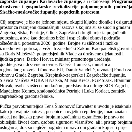
zagorske županije i Karlovačke županije,
ali i donošenju
Program
društvene i gospodarske revitalizacije potpomognutih područj
Sisačko-moslavačke županije pogođenih potresom.
Cilj rasprave je bio na jednom mjestu okupiti ključne dionike i osigurat
prostor za razmjenu dosadašnjih izazova s kojima su se suočili građani
Zagreba, Siska, Petrinje, Gline, Zaprešića i drugih mjesta pogođenih
potresima, a sve kao doprinos bržoj i uspješnijoj obnovi područja
oštećenih u potresima 2020. godine. Brojne su sličnosti i razlike
između ovih potresa, a veže ih zajednički Zakon. Kao panelisti govorili
su Boris Milošević, potpredsjednik Vlade za društvene djelatnosti i
ljudska prava, Darko Horvat, ministar prostornoga uređenja,
graditeljstva i državne imovine, Nataša Tramišak, ministrica
regionalnog razvoja i fondova EU, Damir Vanđelić, ravnatelj Fonda za
obnovu Grada Zagreba, Krapinsko-zagorske i Zagrebačke županije,
Slavica Marčeta ADRA Hrvatska, Milana Kreća, PGP Sisak, Branimir
Novak, osoba s oštećenom kućom, predstavnica udruge SOS Zagreb,
Magdalena Komes, gradonačelnica Petrinje i Luka Korlaet, zamjeik
zagrebačkog gradonačelnika.
Pučka pravobraniteljica Tena Šimonović Enwalter u uvodu je istaknula
kako je ovaj niz potresa, posebice u uvjetima epidemije, imao znatan
utjecaj na ljudska prava: brojnim građanima ograničeno je pravo na
obiteljski život i dom, osobnu sigurnost, vlasništvo, ali i pristup brojni
uslugama, dok su najteže pogođeni upravo oni građani koji su i prije