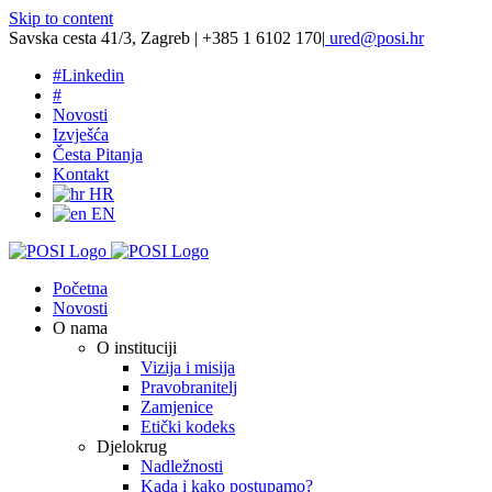
Skip to content
Savska cesta 41/3, Zagreb | +385 1 6102 170
|
ured@posi.hr
#
Linkedin
#
Novosti
Izvješća
Česta Pitanja
Kontakt
HR
EN
Početna
Novosti
O nama
O instituciji
Vizija i misija
Pravobranitelj
Zamjenice
Etički kodeks
Djelokrug
Nadležnosti
Kada i kako postupamo?