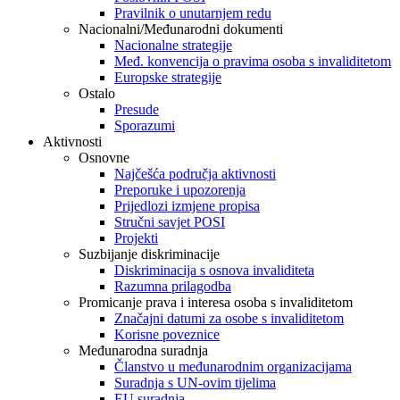
Pravilnik o unutarnjem redu
Nacionalni/Međunarodni dokumenti
Nacionalne strategije
Međ. konvencija o pravima osoba s invaliditetom
Europske strategije
Ostalo
Presude
Sporazumi
Aktivnosti
Osnovne
Najčešća područja aktivnosti
Preporuke i upozorenja
Prijedlozi izmjene propisa
Stručni savjet POSI
Projekti
Suzbijanje diskriminacije
Diskriminacija s osnova invaliditeta
Razumna prilagodba
Promicanje prava i interesa osoba s invaliditetom
Značajni datumi za osobe s invaliditetom
Korisne poveznice
Međunarodna suradnja
Članstvo u međunarodnim organizacijama
Suradnja s UN-ovim tijelima
EU suradnja