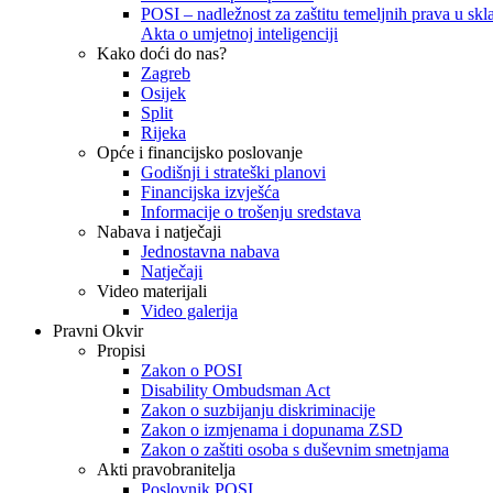
POSI – nadležnost za zaštitu temeljnih prava u skla
Akta o umjetnoj inteligenciji
Kako doći do nas?
Zagreb
Osijek
Split
Rijeka
Opće i financijsko poslovanje
Godišnji i strateški planovi
Financijska izvješća
Informacije o trošenju sredstava
Nabava i natječaji
Jednostavna nabava
Natječaji
Video materijali
Video galerija
Pravni Okvir
Propisi
Zakon o POSI
Disability Ombudsman Act
Zakon o suzbijanju diskriminacije
Zakon o izmjenama i dopunama ZSD
Zakon o zaštiti osoba s duševnim smetnjama
Akti pravobranitelja
Poslovnik POSI