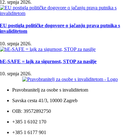
12. srpnja 2026.
EU postigla političke dogovore o jačanju prava putnika s
invaliditetom
10. srpnja 2026.
bE-SAFE = lajk za sigurnost, STOP za nasilje
10. srpnja 2026.
Pravobranitelj za osobe s invaliditetom
Savska cesta 41/3, 10000 Zagreb
OIB: 39572892750
+385 1 6102 170
+385 1 6177 901