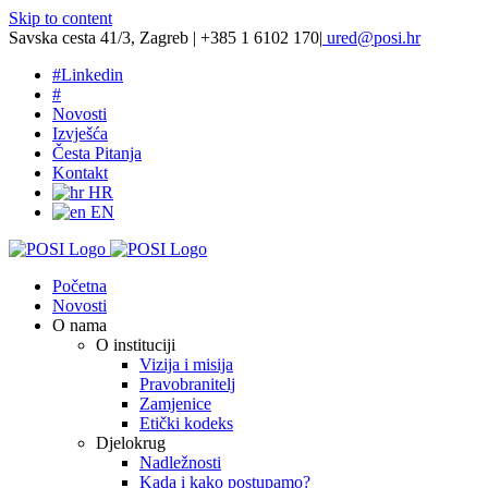
Skip to content
Savska cesta 41/3, Zagreb | +385 1 6102 170
|
ured@posi.hr
#
Linkedin
#
Novosti
Izvješća
Česta Pitanja
Kontakt
HR
EN
Početna
Novosti
O nama
O instituciji
Vizija i misija
Pravobranitelj
Zamjenice
Etički kodeks
Djelokrug
Nadležnosti
Kada i kako postupamo?