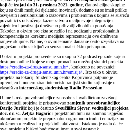
koji će trajati do 31. prosinca 2021. godine
, članovi ciljne skupine
koju su činili medijski djelatnici (novinari), dodatno su se imali prilike
osvijestiti i senzibilizirati o izazovima i problemima s kojima se susreću
povratnici s odsluženja kazne zatvora u cilju svoje integracije u
zajednicu i postizanja društveno prihvatljivih oblika ponašanja.
Također, u okviru projekta se radilo i na podizanju profesionalnih
kompetencija za korektnu medijsku reprezentaciju ove društvene
ranjive skupine. Naime, o ovim temama danas se često izvještava na
pogrešan način s isključivo senzacionalističkim pristupom.
U okviru projekta proizvedene su ukupno 72 podcast epizode koje su
dostupne online i koje se mogu pronaći na mrežnoj stranici projekta
https://eradio-za-drugu-sansu.unin.hr/
, konkretno na poveznici:
https://eradio-za-drugu-sansu.unin.hr/emisije/
. Isto tako u okviru
projekta na lokaciji Studentskog centra Koprivnica potpuno je
opremljen i moderniziran internetski radijski studio koji ostaje u
vlasništvu
internetskog studentskog Radio Pressedan
.
U ime Ureda pravobraniteljice za osobe s invaliditetom završnoj
konferenciji projekta je prisustvovao
zamjenik pravobraniteljice
Darijo Jurišić
koji je čestitao
Sveučilištu Sjever, voditeljici projekta
doc. dr. sc. Željka Bagarić
i projektnom timu na iznimno uspješno
okončanom projektu te prepoznatom ogromnom trudu i entuzijazmu
uloženom u realizaciju projektnih aktivnosti. Istaknuo je nadu da će
ovaj projekt u bliskoj budućnosti imati u svoj nastavak.