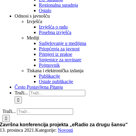
Regionalna suradnja
Ostalo
Odnosi s javnošću
Izvješća
Izvješća o radu
Posebna izvješća
Mediji
Sudjelovanje u medijima
Priopćenja za javnost
Primjeri iz prakse
Smjernice za novinare
Pojmovnik
Tiskana i elektronička izdanja
Publikacije
Ostale publikacije
Često Postavljena Pitanja
Traži...
Traži...
Završna konferencija projekta „eRadio za drugu šansu“
13. prosinca 2021.
Kategorije:
Novosti