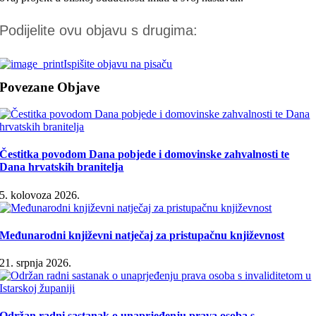
Podijelite ovu objavu s drugima:
Ispišite objavu na pisaču
Povezane Objave
Čestitka povodom Dana pobjede i domovinske zahvalnosti te
Dana hrvatskih branitelja
5. kolovoza 2026.
Međunarodni književni natječaj za pristupačnu književnost
21. srpnja 2026.
Održan radni sastanak o unaprjeđenju prava osoba s