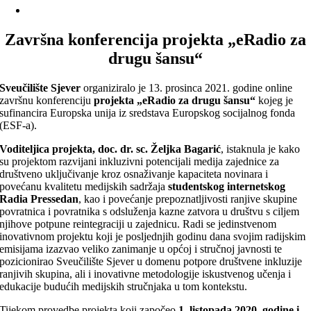
Završna konferencija projekta „eRadio za
drugu šansu“
Sveučilište Sjever
organiziralo je 13. prosinca 2021. godine online
završnu konferenciju
projekta „eRadio za drugu šansu“
kojeg je
sufinancira Europska unija iz sredstava Europskog socijalnog fonda
(ESF-a).
Voditeljica projekta, doc. dr. sc. Željka Bagarić
, istaknula je kako
su projektom razvijani inkluzivni potencijali medija zajednice za
društveno uključivanje kroz osnaživanje kapaciteta novinara i
povećanu kvalitetu medijskih sadržaja
studentskog internetskog
Radia Pressedan
, kao i povećanje prepoznatljivosti ranjive skupine
povratnica i povratnika s odsluženja kazne zatvora u društvu s ciljem
njihove potpune reintegraciji u zajednicu. Radi se jedinstvenom
inovativnom projektu koji je posljednjih godinu dana svojim radijskim
emisijama izazvao veliko zanimanje u općoj i stručnoj javnosti te
pozicionirao Sveučilište Sjever u domenu potpore društvene inkluzije
ranjivih skupina, ali i inovativne metodologije iskustvenog učenja i
edukacije budućih medijskih stručnjaka u tom kontekstu.
Tijekom provedbe projekta koji započeo
1. listopada 2020. godine i