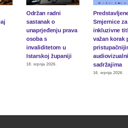
Održan radni
Predstavljen
čaj
sastanak o
Smjernice za
unaprjeđenju prava
inkluzivne tit
osoba s
važan korak
invaliditetom u
pristupačnij
Istarskoj županiji
audiovizualn
sadržajima
18. srpnja 2026.
16. srpnja 2026.