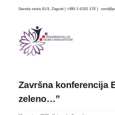
Skip
Savska cesta 41/3, Zagreb | +385 1 6102 170
|
ured@po
to
content
Završna konferencija 
zeleno…”