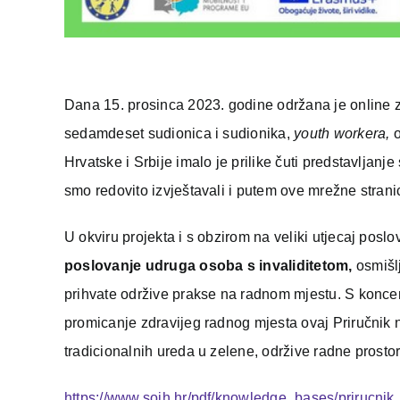
Dana 15. prosinca 2023. godine održana je online 
sedamdeset sudionica i sudionika,
youth workera,
o
Hrvatske i Srbije imalo je prilike čuti predstavljanj
smo redovito izvještavali i putem ove mrežne strani
U okviru projekta i s obzirom na veliki utjecaj posl
poslovanje udruga osoba s invaliditetom,
osmišl
prihvate održive prakse na radnom mjestu. S koncen
promicanje zdravijeg radnog mjesta ovaj Priručnik n
tradicionalnih ureda u zelene, održive radne prosto
https://www.soih.hr/pdf/knowledge_bases/prirucnik