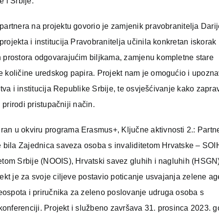
 i Srbije.
artnera na projektu govorio je zamjenik pravobranitelja Darijo
ojekta i institucija Pravobranitelja učinila konkretan iskorak 
ih prostora odgovarajućim biljkama, zamjenu kompletne stare
e količine uredskog papira. Projekt nam je omogućio i upozn
tva i institucija Republike Srbije, te osvješćivanje kako zapra
 prirodi pristupačniji način.
iran u okviru programa Erasmus+, Ključne aktivnosti 2.: Partn
e bila Zajednica saveza osoba s invaliditetom Hrvatske – SOI
tetom Srbije (NOOIS), Hrvatski savez gluhih i nagluhih (HSGN)
jekt je za svoje ciljeve postavio poticanje usvajanja zelene a
eospota i priručnika za zeleno poslovanje udruga osoba s
 konferenciji. Projekt i službeno završava 31. prosinca 2023. g