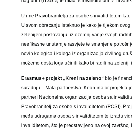
nagluhih (HSGN) te mladi s invaliditetom iz Hrvatske
U ime Pravobranitelja za osobe s invaliditetom kao p
U svom obraćanju istaknuo je kako je tijekom ovog pr
zelenijem poslovanju uz ozelenjivanje svojih radn
neefikasne unutarnje rasvjete te smanjene potrošnj
novih kolegica i kolega iz organizacija civilnog druš
možemo dosta toga učiniti kako bi radili na zeleniji i
Erasmus+ projekt „Kreni na zeleno“
bio je financ
suradnju – Mala partnerstva. Koordinator projekta j
partneri Nacionalna organizacija osoba sa invalidi
Pravobranitelj za osobe s invaliditetom (POSI). Pro
među udrugama osoba s invaliditetom te izradu vid
invaliditetom, što je predstavljeno na ovoj završnoj