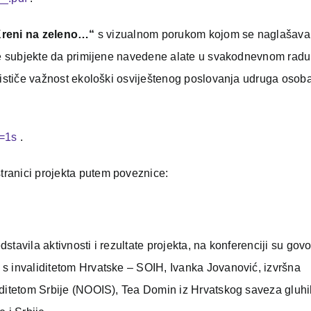
Kreni na zeleno…“
s vizualnom porukom kojom se naglašava
sve subjekte da primijene navedene alate u svakodnevnom radu
 ističe važnost ekološki osviještenog poslovanja udruga osob
=1s
.
ranici projekta putem poveznice:
dstavila aktivnosti i rezultate projekta, na konferenciji su govor
s invaliditetom Hrvatske – SOIH, Ivanka Jovanović, izvršna
iditetom Srbije (NOOIS), Tea Domin iz Hrvatskog saveza gluhi