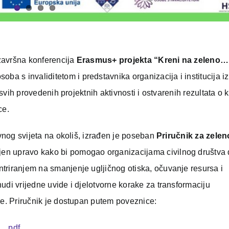
završna konferencija
Erasmus+ projekta “Kreni na zeleno…
soba s invaliditetom i predstavnika organizacija i institucija iz
e svih provedenih projektnih aktivnosti i ostvarenih rezultata o 
ce.
ovnog svijeta na okoliš, izrađen je poseban
Priručnik za zelen
jen upravo kako bi pomogao organizacijama civilnog društva
triranjem na smanjenje ugljičnog otiska, očuvanje resursa i
udi vrijedne uvide i djelotvorne korake za transformaciju
re. Priručnik je dostupan putem poveznice:
__.pdf
.