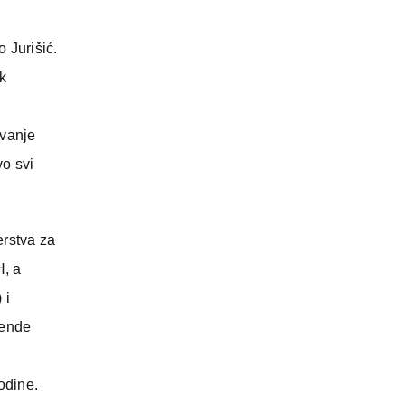
 Jurišić.
k
avanje
vo svi
erstva za
H, a
 i
gende
odine.