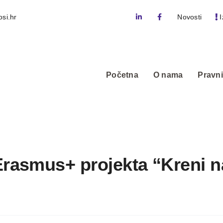
si.hr
Novosti
I
Početna
O nama
Pravni
Erasmus+ projekta “Kreni n