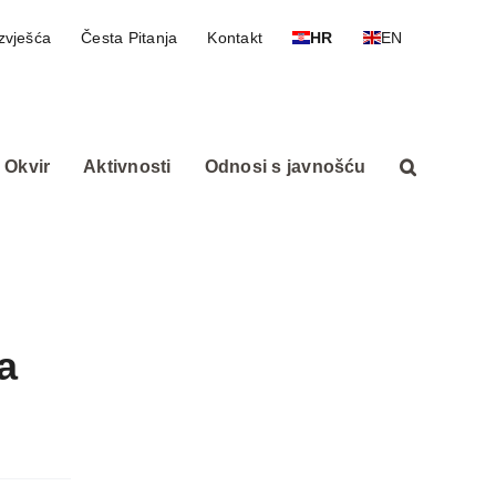
zvješća
Česta Pitanja
Kontakt
HR
EN
 Okvir
Aktivnosti
Odnosi s javnošću
a