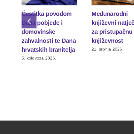
Čestitka povodom
Međunarodni
Dana pobjede i
književni natje
domovinske
za pristupačnu
zahvalnosti te Dana
književnost
hrvatskih branitelja
21. srpnja 2026.
5. kolovoza 2026.