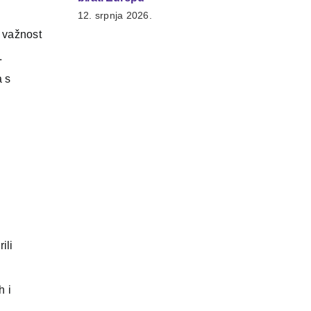
12. srpnja 2026.
 važnost
.
a s
ili
h i