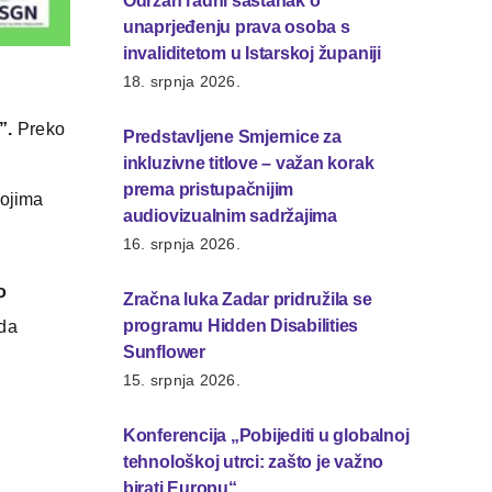
Održan radni sastanak o
unaprjeđenju prava osoba s
invaliditetom u Istarskoj županiji
18. srpnja 2026.
”.
Preko
Predstavljene Smjernice za
inkluzivne titlove – važan korak
prema pristupačnijim
kojima
audiovizualnim sadržajima
16. srpnja 2026.
o
Zračna luka Zadar pridružila se
programu Hidden Disabilities
 da
Sunflower
15. srpnja 2026.
Konferencija „Pobijediti u globalnoj
tehnološkoj utrci: zašto je važno
birati Europu“