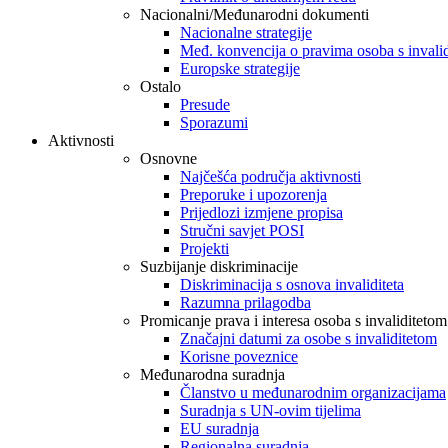
Nacionalni/Međunarodni dokumenti
Nacionalne strategije
Međ. konvencija o pravima osoba s invali
Europske strategije
Ostalo
Presude
Sporazumi
Aktivnosti
Osnovne
Najčešća područja aktivnosti
Preporuke i upozorenja
Prijedlozi izmjene propisa
Stručni savjet POSI
Projekti
Suzbijanje diskriminacije
Diskriminacija s osnova invaliditeta
Razumna prilagodba
Promicanje prava i interesa osoba s invaliditetom
Značajni datumi za osobe s invaliditetom
Korisne poveznice
Međunarodna suradnja
Članstvo u međunarodnim organizacijama
Suradnja s UN-ovim tijelima
EU suradnja
Regionalna suradnja