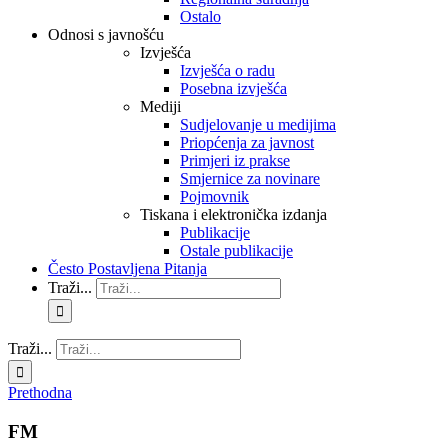
Ostalo
Odnosi s javnošću
Izvješća
Izvješća o radu
Posebna izvješća
Mediji
Sudjelovanje u medijima
Priopćenja za javnost
Primjeri iz prakse
Smjernice za novinare
Pojmovnik
Tiskana i elektronička izdanja
Publikacije
Ostale publikacije
Često Postavljena Pitanja
Traži...
Traži...
Prethodna
FM