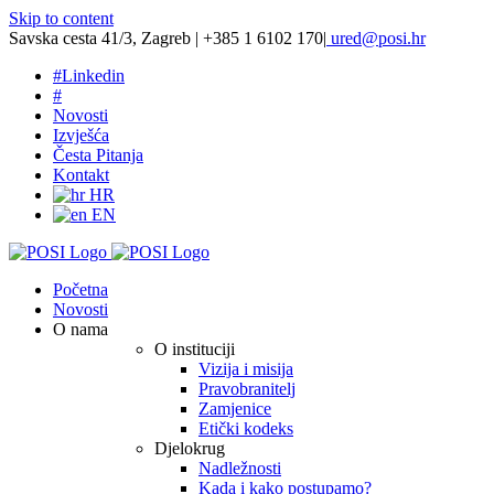
Skip to content
Savska cesta 41/3, Zagreb | +385 1 6102 170
|
ured@posi.hr
#
Linkedin
#
Novosti
Izvješća
Česta Pitanja
Kontakt
HR
EN
Početna
Novosti
O nama
O instituciji
Vizija i misija
Pravobranitelj
Zamjenice
Etički kodeks
Djelokrug
Nadležnosti
Kada i kako postupamo?