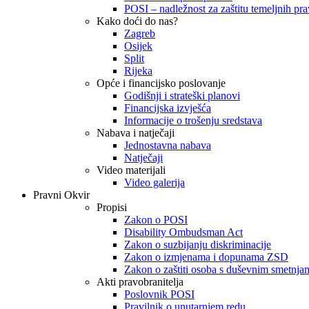
POSI – nadležnost za zaštitu temeljnih prav
Kako doći do nas?
Zagreb
Osijek
Split
Rijeka
Opće i financijsko poslovanje
Godišnji i strateški planovi
Financijska izvješća
Informacije o trošenju sredstava
Nabava i natječaji
Jednostavna nabava
Natječaji
Video materijali
Video galerija
Pravni Okvir
Propisi
Zakon o POSI
Disability Ombudsman Act
Zakon o suzbijanju diskriminacije
Zakon o izmjenama i dopunama ZSD
Zakon o zaštiti osoba s duševnim smetnja
Akti pravobranitelja
Poslovnik POSI
Pravilnik o unutarnjem redu