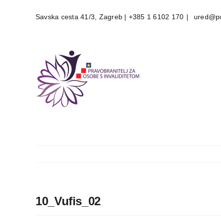
Skip
Savska cesta 41/3, Zagreb | +385 1 6102 170
|
ured@po
to
content
10_Vufis_02