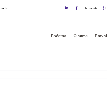
si.hr
Novosti
I
Početna
O nama
Pravni