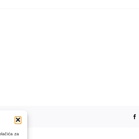
platformu!
olačića za