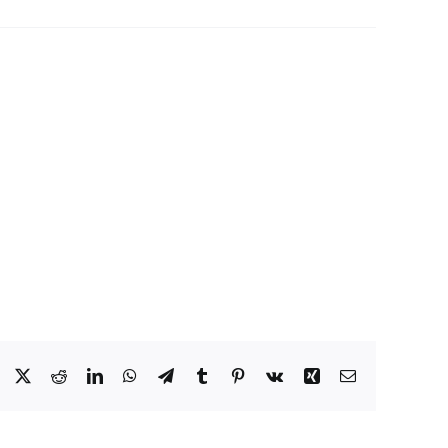
Facebook
X
Reddit
LinkedIn
WhatsApp
Telegram
Tumblr
Pinterest
Vk
Xing
Email: