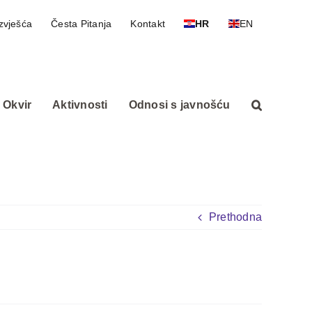
zvješća
Česta Pitanja
Kontakt
HR
EN
 Okvir
Aktivnosti
Odnosi s javnošću
Prethodna