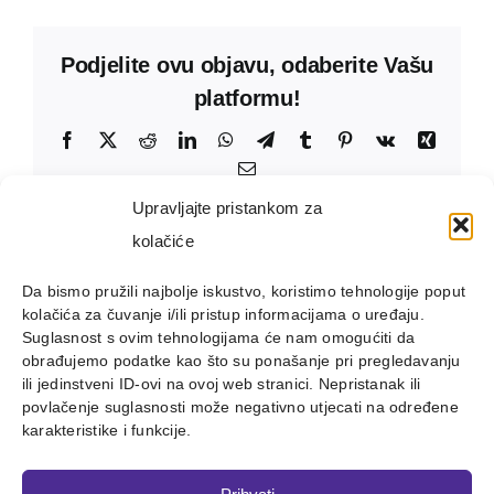
Podjelite ovu objavu, odaberite Vašu
platformu!
Facebook
X
Reddit
LinkedIn
WhatsApp
Telegram
Tumblr
Pinterest
Vk
Xing
Email:
Upravljajte pristankom za
kolačiće
Da bismo pružili najbolje iskustvo, koristimo tehnologije poput
kolačića za čuvanje i/ili pristup informacijama o uređaju.
Suglasnost s ovim tehnologijama će nam omogućiti da
obrađujemo podatke kao što su ponašanje pri pregledavanju
ili jedinstveni ID-ovi na ovoj web stranici. Nepristanak ili
povlačenje suglasnosti može negativno utjecati na određene
karakteristike i funkcije.