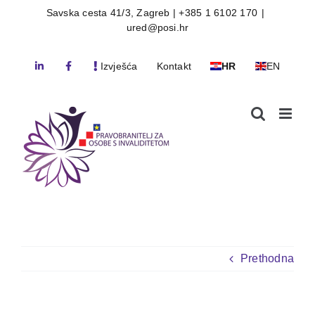
Skip
Savska cesta 41/3, Zagreb | +385 1 6102 170
|
ured@posi.hr
to
content
Izvješća
Kontakt
HR
EN
Prethodna