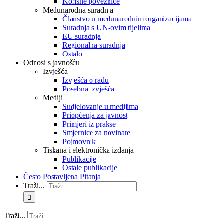
Korisne poveznice
Međunarodna suradnja
Članstvo u međunarodnim organizacijama
Suradnja s UN-ovim tijelima
EU suradnja
Regionalna suradnja
Ostalo
Odnosi s javnošću
Izvješća
Izvješća o radu
Posebna izvješća
Mediji
Sudjelovanje u medijima
Priopćenja za javnost
Primjeri iz prakse
Smjernice za novinare
Pojmovnik
Tiskana i elektronička izdanja
Publikacije
Ostale publikacije
Često Postavljena Pitanja
Traži...
Traži...