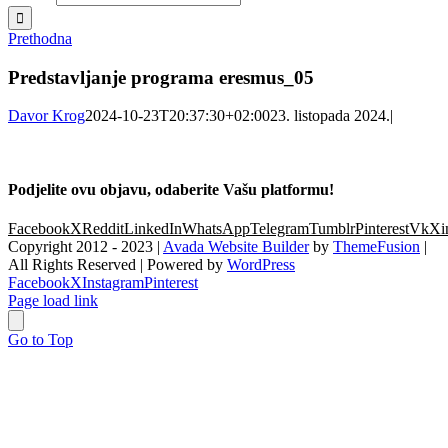
Prethodna
Predstavljanje programa eresmus_05
Davor Krog
2024-10-23T20:37:30+02:00
23. listopada 2024.
|
Podjelite ovu objavu, odaberite Vašu platformu!
Facebook
X
Reddit
LinkedIn
WhatsApp
Telegram
Tumblr
Pinterest
Vk
Xi
Copyright 2012 - 2023 |
Avada Website Builder
by
ThemeFusion
|
All Rights Reserved | Powered by
WordPress
Facebook
X
Instagram
Pinterest
Page load link
Go to Top