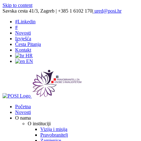
Skip to content
Savska cesta 41/3, Zagreb | +385 1 6102 170
|
ured@posi.hr
#
Linkedin
#
Novosti
Izvješća
Česta Pitanja
Kontakt
HR
EN
Početna
Novosti
O nama
O instituciji
Vizija i misija
Pravobranitelj
Zamjenice