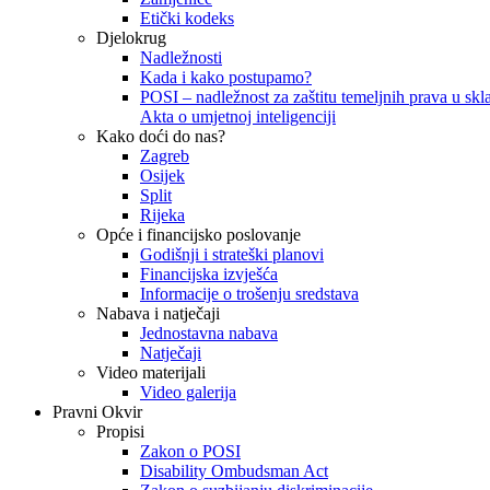
Etički kodeks
Djelokrug
Nadležnosti
Kada i kako postupamo?
POSI – nadležnost za zaštitu temeljnih prava u skla
Akta o umjetnoj inteligenciji
Kako doći do nas?
Zagreb
Osijek
Split
Rijeka
Opće i financijsko poslovanje
Godišnji i strateški planovi
Financijska izvješća
Informacije o trošenju sredstava
Nabava i natječaji
Jednostavna nabava
Natječaji
Video materijali
Video galerija
Pravni Okvir
Propisi
Zakon o POSI
Disability Ombudsman Act