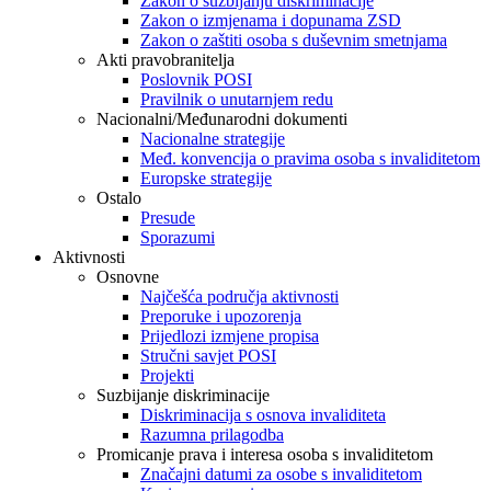
Zakon o suzbijanju diskriminacije
Zakon o izmjenama i dopunama ZSD
Zakon o zaštiti osoba s duševnim smetnjama
Akti pravobranitelja
Poslovnik POSI
Pravilnik o unutarnjem redu
Nacionalni/Međunarodni dokumenti
Nacionalne strategije
Međ. konvencija o pravima osoba s invaliditetom
Europske strategije
Ostalo
Presude
Sporazumi
Aktivnosti
Osnovne
Najčešća područja aktivnosti
Preporuke i upozorenja
Prijedlozi izmjene propisa
Stručni savjet POSI
Projekti
Suzbijanje diskriminacije
Diskriminacija s osnova invaliditeta
Razumna prilagodba
Promicanje prava i interesa osoba s invaliditetom
Značajni datumi za osobe s invaliditetom