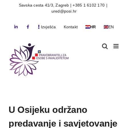
Skip
Savska cesta 41/3, Zagreb | +385 1 6102 170
|
ured@posi.hr
to
content
Izvješća
Kontakt
HR
EN
U Osijeku održano
predavanje i savjetovanje