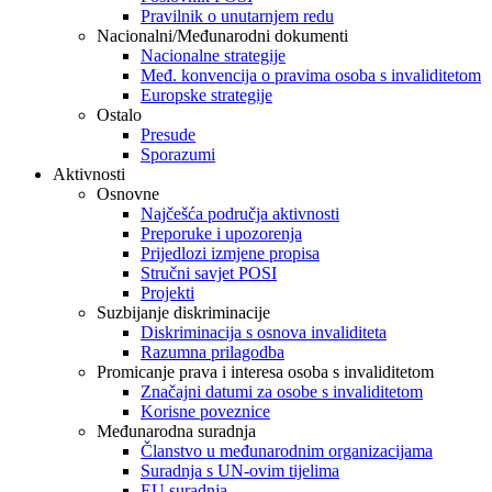
Pravilnik o unutarnjem redu
Nacionalni/Međunarodni dokumenti
Nacionalne strategije
Međ. konvencija o pravima osoba s invaliditetom
Europske strategije
Ostalo
Presude
Sporazumi
Aktivnosti
Osnovne
Najčešća područja aktivnosti
Preporuke i upozorenja
Prijedlozi izmjene propisa
Stručni savjet POSI
Projekti
Suzbijanje diskriminacije
Diskriminacija s osnova invaliditeta
Razumna prilagodba
Promicanje prava i interesa osoba s invaliditetom
Značajni datumi za osobe s invaliditetom
Korisne poveznice
Međunarodna suradnja
Članstvo u međunarodnim organizacijama
Suradnja s UN-ovim tijelima
EU suradnja