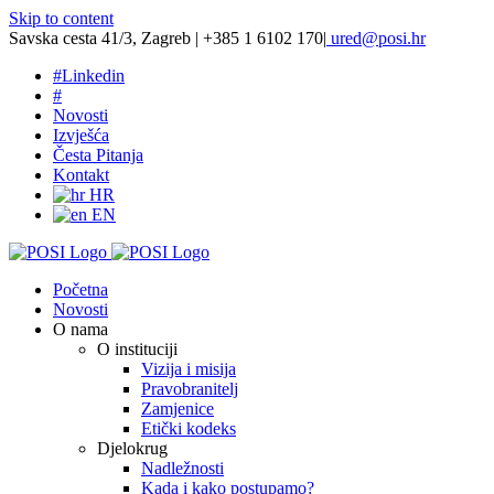
Skip to content
Savska cesta 41/3, Zagreb | +385 1 6102 170
|
ured@posi.hr
#
Linkedin
#
Novosti
Izvješća
Česta Pitanja
Kontakt
HR
EN
Početna
Novosti
O nama
O instituciji
Vizija i misija
Pravobranitelj
Zamjenice
Etički kodeks
Djelokrug
Nadležnosti
Kada i kako postupamo?