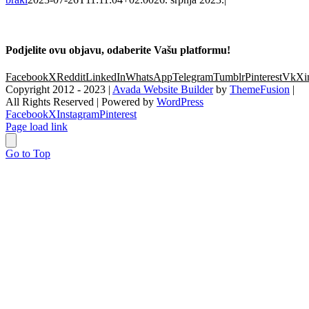
Podjelite ovu objavu, odaberite Vašu platformu!
Facebook
X
Reddit
LinkedIn
WhatsApp
Telegram
Tumblr
Pinterest
Vk
Xi
Copyright 2012 - 2023 |
Avada Website Builder
by
ThemeFusion
|
All Rights Reserved | Powered by
WordPress
Facebook
X
Instagram
Pinterest
Page load link
Go to Top