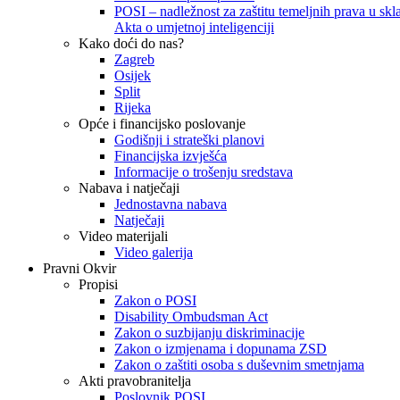
POSI – nadležnost za zaštitu temeljnih prava u skla
Akta o umjetnoj inteligenciji
Kako doći do nas?
Zagreb
Osijek
Split
Rijeka
Opće i financijsko poslovanje
Godišnji i strateški planovi
Financijska izvješća
Informacije o trošenju sredstava
Nabava i natječaji
Jednostavna nabava
Natječaji
Video materijali
Video galerija
Pravni Okvir
Propisi
Zakon o POSI
Disability Ombudsman Act
Zakon o suzbijanju diskriminacije
Zakon o izmjenama i dopunama ZSD
Zakon o zaštiti osoba s duševnim smetnjama
Akti pravobranitelja
Poslovnik POSI