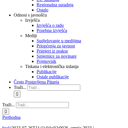
Regionalna suradnja
Ostalo
Odnosi s javnošću
Izvješća
Izvješća o radu
Posebna izvješća
Mediji
Sudjelovanje u medijima
Priopćenja za javnost
Primjeri iz prakse
Smjernice za novinare
Pojmovnik
Tiskana i elektronička izdanja
Publikacije
Ostale publikacije
Često Postavljena Pitanja
Traži...
Traži...
Prethodna
braki
2023-07-26T11:11:04+02:00
26. srpnja 2023.
|