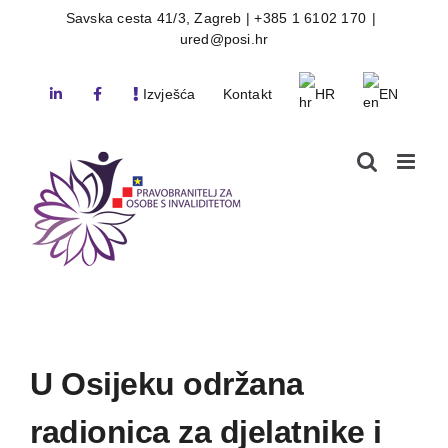
Skip
Savska cesta 41/3, Zagreb | +385 1 6102 170
|
ured@posi.hr
to
content
Izvješća
Kontakt
HR
EN
U Osijeku održana
radionica za djelatnike i