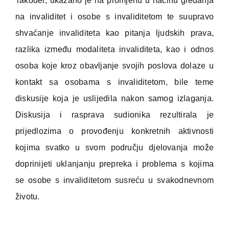
Također, ukazano je na promjenu u načinu gledanja
na invaliditet i osobe s invaliditetom te suupravo
shvaćanje invaliditeta kao pitanja ljudskih prava,
razlika između modaliteta invaliditeta, kao i odnos
osoba koje kroz obavljanje svojih poslova dolaze u
kontakt sa osobama s invaliditetom, bile teme
diskusije koja je uslijedila nakon samog izlaganja.
Diskusija i rasprava sudionika rezultirala je
prijedlozima o provođenju konkretnih aktivnosti
kojima svatko u svom području djelovanja može
doprinijeti uklanjanju prepreka i problema s kojima
se osobe s invaliditetom susreću u svakodnevnom
životu.