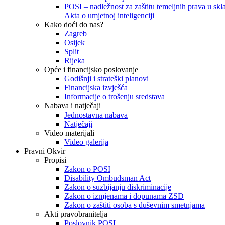
POSI – nadležnost za zaštitu temeljnih prava u skla
Akta o umjetnoj inteligenciji
Kako doći do nas?
Zagreb
Osijek
Split
Rijeka
Opće i financijsko poslovanje
Godišnji i strateški planovi
Financijska izvješća
Informacije o trošenju sredstava
Nabava i natječaji
Jednostavna nabava
Natječaji
Video materijali
Video galerija
Pravni Okvir
Propisi
Zakon o POSI
Disability Ombudsman Act
Zakon o suzbijanju diskriminacije
Zakon o izmjenama i dopunama ZSD
Zakon o zaštiti osoba s duševnim smetnjama
Akti pravobranitelja
Poslovnik POSI