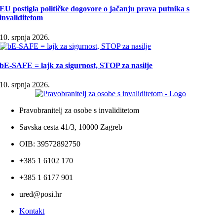
EU postigla političke dogovore o jačanju prava putnika s
invaliditetom
10. srpnja 2026.
bE-SAFE = lajk za sigurnost, STOP za nasilje
10. srpnja 2026.
Pravobranitelj za osobe s invaliditetom
Savska cesta 41/3, 10000 Zagreb
OIB: 39572892750
+385 1 6102 170
+385 1 6177 901
ured@posi.hr
Kontakt