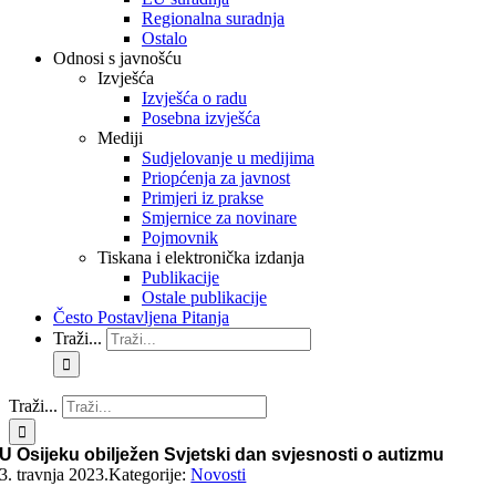
Regionalna suradnja
Ostalo
Odnosi s javnošću
Izvješća
Izvješća o radu
Posebna izvješća
Mediji
Sudjelovanje u medijima
Priopćenja za javnost
Primjeri iz prakse
Smjernice za novinare
Pojmovnik
Tiskana i elektronička izdanja
Publikacije
Ostale publikacije
Često Postavljena Pitanja
Traži...
Traži...
U Osijeku obilježen Svjetski dan svjesnosti o autizmu
3. travnja 2023.
Kategorije:
Novosti