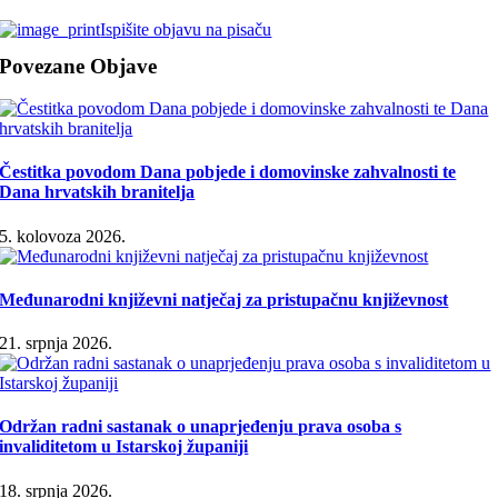
Ispišite objavu na pisaču
Povezane Objave
Čestitka povodom Dana pobjede i domovinske zahvalnosti te
Dana hrvatskih branitelja
5. kolovoza 2026.
Međunarodni književni natječaj za pristupačnu književnost
21. srpnja 2026.
Održan radni sastanak o unaprjeđenju prava osoba s
invaliditetom u Istarskoj županiji
18. srpnja 2026.