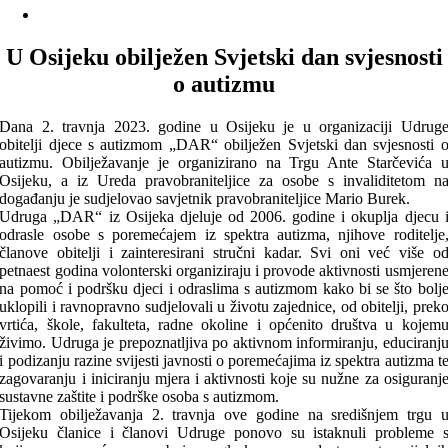
U Osijeku obilježen Svjetski dan svjesnosti
o autizmu
Dana 2. travnja 2023. godine u Osijeku je u organizaciji Udrug
obitelji djece s autizmom „DAR“ obilježen Svjetski dan svjesnosti 
autizmu. Obilježavanje je organizirano na Trgu Ante Starčevića 
Osijeku, a iz Ureda pravobraniteljice za osobe s invaliditetom n
događanju je sudjelovao savjetnik pravobraniteljice Mario Burek.
Udruga „DAR“ iz Osijeka djeluje od 2006. godine i okuplja djecu 
odrasle osobe s poremećajem iz spektra autizma, njihove roditelje
članove obitelji i zainteresirani stručni kadar. Svi oni već više o
petnaest godina volonterski organiziraju i provode aktivnosti usmjeren
na pomoć i podršku djeci i odraslima s autizmom kako bi se što bolj
uklopili i ravnopravno sudjelovali u životu zajednice, od obitelji, prek
vrtića, škole, fakulteta, radne okoline i općenito društva u kojem
živimo. Udruga je prepoznatljiva po aktivnom informiranju, educiranj
i podizanju razine svijesti javnosti o poremećajima iz spektra autizma t
zagovaranju i iniciranju mjera i aktivnosti koje su nužne za osiguranj
sustavne zaštite i podrške osoba s autizmom.
Tijekom obilježavanja 2. travnja ove godine na središnjem trgu 
Osijeku članice i članovi Udruge ponovo su istaknuli probleme 