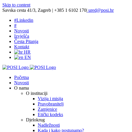
Skip to content
Savska cesta 41/3, Zagreb | +385 1 6102 170
|
ured@posi.hr
#
Linkedin
#
Novosti
Izvješća
Česta Pitanja
Kontakt
HR
EN
Početna
Novosti
O nama
O instituciji
Vizija i misija
Pravobranitelj
Zamjenice
Etički kodeks
Djelokrug
Nadležnosti
Kada i kako postupamo?