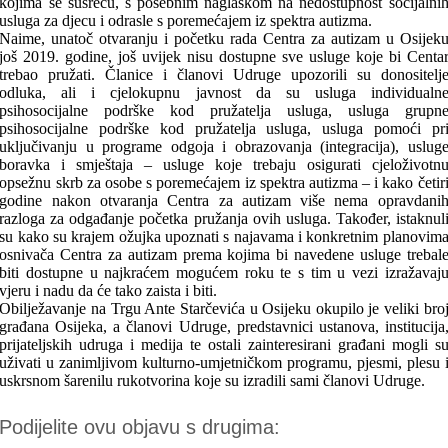
kojima se susreću, s posebnim naglaskom na nedostupnost socijalni
usluga za djecu i odrasle s poremećajem iz spektra autizma.
Naime, unatoč otvaranju i početku rada Centra za autizam u Osijek
još 2019. godine, još uvijek nisu dostupne sve usluge koje bi Centa
trebao pružati. Članice i članovi Udruge upozorili su donositelj
odluka, ali i cjelokupnu javnost da su usluga individualn
psihosocijalne podrške kod pružatelja usluga, usluga grupn
psihosocijalne podrške kod pružatelja usluga, usluga pomoći pr
uključivanju u programe odgoja i obrazovanja (integracija), uslug
boravka i smještaja – usluge koje trebaju osigurati cjeloživotn
opsežnu skrb za osobe s poremećajem iz spektra autizma – i kako četir
godine nakon otvaranja Centra za autizam više nema opravdani
razloga za odgađanje početka pružanja ovih usluga. Također, istaknul
su kako su krajem ožujka upoznati s najavama i konkretnim planovim
osnivača Centra za autizam prema kojima bi navedene usluge trebal
biti dostupne u najkraćem mogućem roku te s tim u vezi izražavaj
vjeru i nadu da će tako zaista i biti.
Obilježavanje na Trgu Ante Starčevića u Osijeku okupilo je veliki bro
građana Osijeka, a članovi Udruge, predstavnici ustanova, institucija
prijateljskih udruga i medija te ostali zainteresirani građani mogli s
uživati u zanimljivom kulturno-umjetničkom programu, pjesmi, plesu 
uskrsnom šarenilu rukotvorina koje su izradili sami članovi Udruge.
Podijelite ovu objavu s drugima: