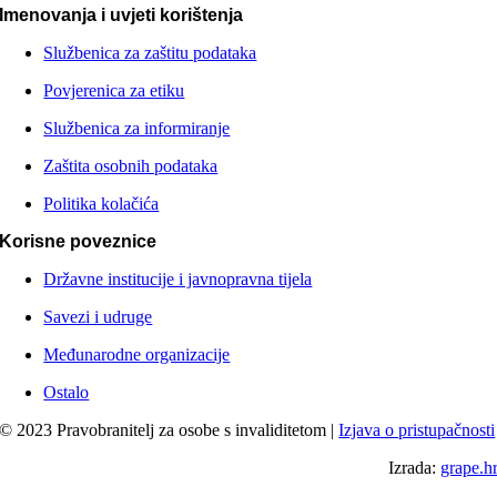
Imenovanja i uvjeti korištenja
Službenica za zaštitu podataka
Povjerenica za etiku
Službenica za informiranje
Zaštita osobnih podataka
Politika kolačića
Korisne poveznice
Državne institucije i javnopravna tijela
Savezi i udruge
Međunarodne organizacije
Ostalo
© 2023 Pravobranitelj za osobe s invaliditetom |
Izjava o pristupačnosti
Izrada:
grape.h