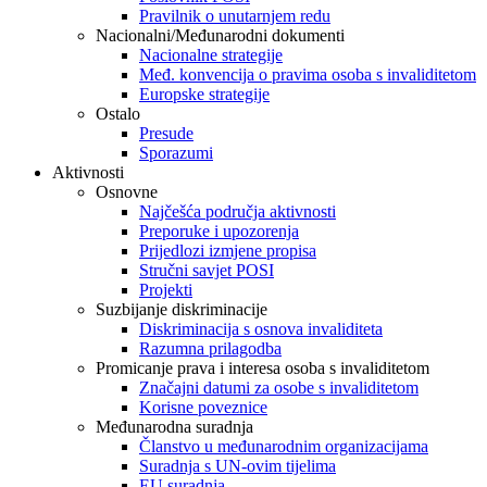
Pravilnik o unutarnjem redu
Nacionalni/Međunarodni dokumenti
Nacionalne strategije
Međ. konvencija o pravima osoba s invaliditetom
Europske strategije
Ostalo
Presude
Sporazumi
Aktivnosti
Osnovne
Najčešća područja aktivnosti
Preporuke i upozorenja
Prijedlozi izmjene propisa
Stručni savjet POSI
Projekti
Suzbijanje diskriminacije
Diskriminacija s osnova invaliditeta
Razumna prilagodba
Promicanje prava i interesa osoba s invaliditetom
Značajni datumi za osobe s invaliditetom
Korisne poveznice
Međunarodna suradnja
Članstvo u međunarodnim organizacijama
Suradnja s UN-ovim tijelima
EU suradnja